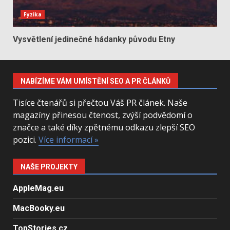
Fyzika
Vysvětlení jedinečné hádanky původu Etny
NABÍZÍME VÁM UMÍSTĚNÍ SEO A PR ČLÁNKŮ
Tisíce čtenářů si přečtou Váš PR článek. Naše
magazíny přinesou čtenost, zvýší podvědomí o
značce a také díky zpětnému odkazu zlepší SEO
pozici.
Více informací »
NAŠE PROJEKTY
AppleMag.eu
MacBooky.eu
TopStories.cz