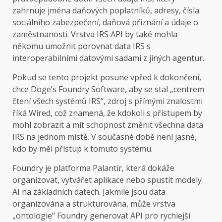
zahrnuje jména daňových poplatníků, adresy, čísla
sociálního zabezpečení, daňová přiznání a údaje o
zaměstnanosti. Vrstva IRS API by také mohla
někomu umožnit porovnat data IRS s
interoperabilními datovými sadami z jiných agentur.
Pokud se tento projekt posune vpřed k dokončení,
chce Doge’s Foundry Software, aby se stal „centrem
čtení všech systémů IRS“, zdroj s přímými znalostmi
říká Wired, což znamená, že kdokoli s přístupem by
mohl zobrazit a mít schopnost změnit všechna data
IRS na jednom místě. V současné době není jasné,
kdo by měl přístup k tomuto systému.
Foundry je platforma Palantir, která dokáže
organizovat, vytvářet aplikace nebo spustit modely
AI na základních datech. Jakmile jsou data
organizována a strukturována, může vrstva
„ontologie“ Foundry generovat API pro rychlejší