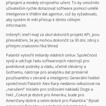
připojení a modely strojového učení. To by umožnilo
uživatelům rychle dotazovat software pomocí umělé
inteligence k třídění dat agentur, což by vyžadovalo,
aby systém AI měl přístup k těmto citlivým
informacím.
Inženýři, kteří mají za úkol dokončit projekt API, jsou
přesvědčeni, že jej mohou dokončit za 30 dní, zdroj s
přímými znalostmi říká Wired.
Palantir vytvořil miliardy vládních smluv. Společnost
vyvíjí a udržuje řadu softwarových nástrojů pro
podnikové podniky a vládu, včetně slévárny a
Gothamu, nástroje pro analytiku dat primárně
používaného v obraně a inteligenci. Generální ředitel
společnosti Palantir Alex Karp nedávno odkazoval na
„narušení“ iniciativ pro snižování nákladů Doge a
řekl: „Cokoli je dobré pro Ameriku, bude pro
Američany dobré a velmi dobré pro Palantira.“ Bývalí