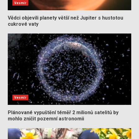
Vesmír
Vědci objevili planety větší než Jupiter s hustotou
cukrové vaty
Vesmír
Plánované vypuštění téměř 2 milionů satelitů by
mohlo zničit pozemní astronomii