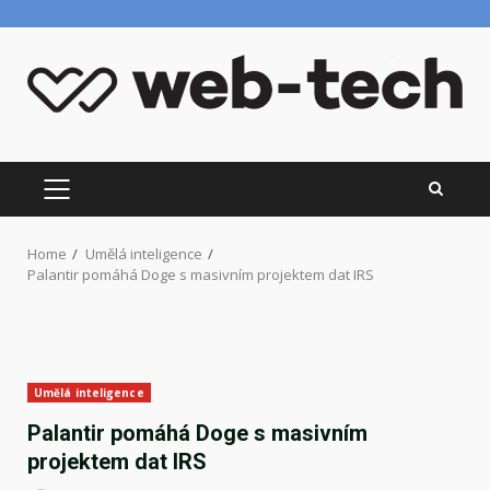
Skip
to
content
PRIMARY
MENU
Home
Umělá inteligence
Palantir pomáhá Doge s masivním projektem dat IRS
Umělá inteligence
Palantir pomáhá Doge s masivním
projektem dat IRS