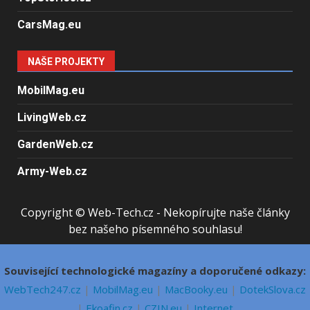
CarsMag.eu
NAŠE PROJEKTY
MobilMag.eu
LivingWeb.cz
GardenWeb.cz
Army-Web.cz
Copyright © Web-Tech.cz - Nekopírujte naše články
bez našeho písemného souhlasu!
Související technologické magazíny a doporučené odkazy:
WebTech247.cz
|
MobilMag.eu
|
MacBooky.eu
|
DotekSlova.cz
|
Ekoafin.cz
|
CZIN.eu
|
Internet