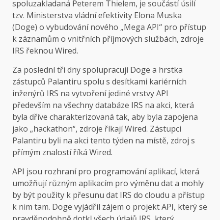
spoluzakladaná Peterem Thielem, je součástí úsilí
tzv. Ministerstva vládní efektivity Elona Muska
(Doge) o vybudování nového „Mega API“ pro přístup
k záznamům o vnitřních příjmových službách, zdroje
IRS řeknou Wired.
Za poslední tři dny spolupracují Doge a hrstka
zástupců Palantiru spolu s desítkami kariérních
inženýrů IRS na vytvoření jediné vrstvy API
především na všechny databáze IRS na akci, která
byla dříve charakterizovaná tak, aby byla zapojena
jako „hackathon“, zdroje říkají Wired. Zástupci
Palantiru byli na akci tento týden na místě, zdroj s
přímým znalostí říká Wired.
API jsou rozhraní pro programování aplikací, která
umožňují různým aplikacím pro výměnu dat a mohly
by být použity k přesunu dat IRS do cloudu a přístup
k nim tam. Doge vyjádřil zájem o projekt API, který se
pravděpodobně dotkl všech údajů IRS, který