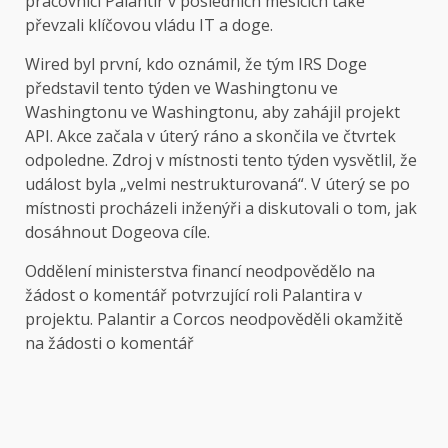
pracovníci Palantir v posledních měsících také
převzali klíčovou vládu IT a doge.
Wired byl první, kdo oznámil, že tým IRS Doge
představil tento týden ve Washingtonu ve
Washingtonu ve Washingtonu, aby zahájil projekt
API. Akce začala v úterý ráno a skončila ve čtvrtek
odpoledne. Zdroj v místnosti tento týden vysvětlil, že
událost byla „velmi nestrukturovaná“. V úterý se po
místnosti procházeli inženýři a diskutovali o tom, jak
dosáhnout Dogeova cíle.
Oddělení ministerstva financí neodpovědělo na
žádost o komentář potvrzující roli Palantira v
projektu. Palantir a Corcos neodpověděli okamžitě
na žádosti o komentář