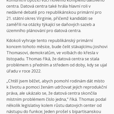
komunitní opozici vůči novému komplexu datového
centra. Datová centra také hrála hlavní roli v
nedávné debatě pro republikánskou primární pro
21. státní okres Virginie, přičemž kandidáti se
zaměřili na otázky týkající se daňových sazeb a
územního plánování pro datová centra.
Kdokoli vyhraje tento republikánský primární
koncem tohoto měsíce, bude čelit stávajícímu Joshovi
Thomasovi, demokratům, ve volbách do křesla v
listopadu. Thomas říká, že datová centra se stala
problémem s předním a středem od doby, kdy se ujal
úřadu v roce 2022.
„Chtěl jsem běžet, abych pomohl rodinám dát místo
k životu a pomoci ženám udržovat jejich reprodukční
práva, ale ukázalo se, že datová centra skončila
místním problémem číslo jedna,“ říká. Thomas podal
několik legislativy kolem růstu datových center od
nástupu do funkce; Jeden prošel s bipartisanskou