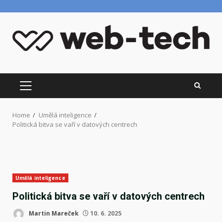
Skip
to
content
PRIMARY
MENU
Home
Umělá inteligence
Politická bitva se vaří v datových centrech
Umělá inteligence
Politická bitva se vaří v datových centrech
Martin Mareček
10. 6. 2025