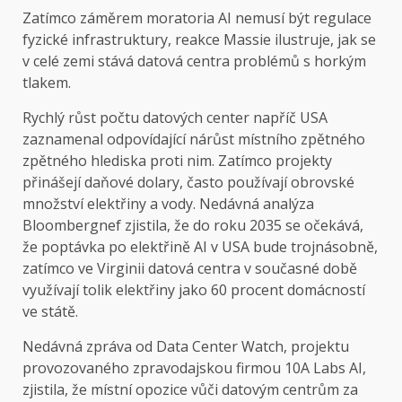
Zatímco záměrem moratoria AI nemusí být regulace
fyzické infrastruktury, reakce Massie ilustruje, jak se
v celé zemi stává datová centra problémů s horkým
tlakem.
Rychlý růst počtu datových center napříč USA
zaznamenal odpovídající nárůst místního zpětného
zpětného hlediska proti nim. Zatímco projekty
přinášejí daňové dolary, často používají obrovské
množství elektřiny a vody. Nedávná analýza
Bloombergnef zjistila, že do roku 2035 se očekává,
že poptávka po elektřině AI v USA bude trojnásobně,
zatímco ve Virginii datová centra v současné době
využívají tolik elektřiny jako 60 procent domácností
ve státě.
Nedávná zpráva od Data Center Watch, projektu
provozovaného zpravodajskou firmou 10A Labs AI,
zjistila, že místní opozice vůči datovým centrům za