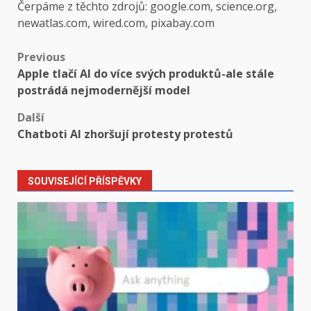
Čerpáme z těchto zdrojů: google.com, science.org,
newatlas.com, wired.com, pixabay.com
Post
Previous
Apple tlačí AI do více svých produktů-ale stále
navigation
postrádá nejmodernější model
Další
Chatboti AI zhoršují protesty protestů
SOUVISEJÍCÍ PŘÍSPĚVKY