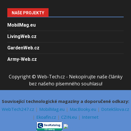
NAŠE PROJEKTY
MobilMag.eu
LivingWeb.cz
GardenWeb.cz
Army-Web.cz
Copyright © Web-Tech.cz - Nekopírujte naše články
bez našeho písemného souhlasu!
Související technologické magazíny a doporučené odkazy:
WebTech247.cz
|
MobilMag.eu
|
MacBooky.eu
|
DotekSlova.cz
|
Ekoafin.cz
|
CZIN.eu
|
Internet