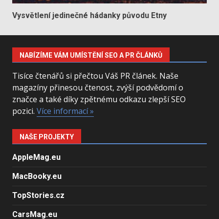
Vysvětlení jedinečné hádanky původu Etny
NABÍZÍME VÁM UMÍSTĚNÍ SEO A PR ČLÁNKŮ
Tisíce čtenářů si přečtou Váš PR článek. Naše
magazíny přinesou čtenost, zvýší podvědomí o
značce a také díky zpětnému odkazu zlepší SEO
pozici.
Více informací »
NAŠE PROJEKTY
AppleMag.eu
MacBooky.eu
TopStories.cz
CarsMag.eu