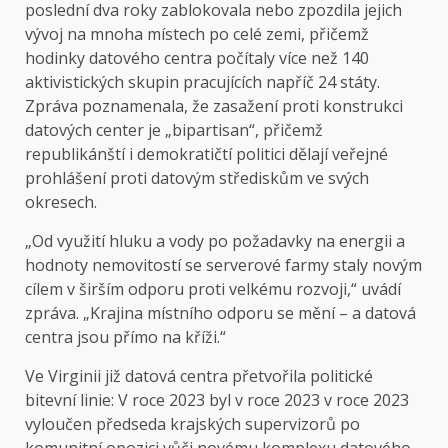
poslední dva roky zablokovala nebo zpozdila jejich
vývoj na mnoha místech po celé zemi, přičemž
hodinky datového centra počítaly více než 140
aktivistických skupin pracujících napříč 24 státy.
Zpráva poznamenala, že zasažení proti konstrukci
datových center je „bipartisan“, přičemž
republikánští i demokratičtí politici dělají veřejné
prohlášení proti datovým střediskům ve svých
okresech.
„Od využití hluku a vody po požadavky na energii a
hodnoty nemovitostí se serverové farmy staly novým
cílem v širším odporu proti velkému rozvoji,“ uvádí
zpráva. „Krajina místního odporu se mění – a datová
centra jsou přímo na kříži.“
Ve Virginii již datová centra přetvořila politické
bitevní linie: V roce 2023 byl v roce 2023 v roce 2023
vyloučen předseda krajských supervizorů po