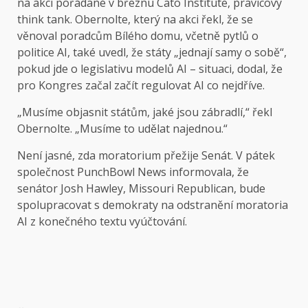
na akci pořádané v březnu Cato Institute, pravicový
think tank. Obernolte, který na akci řekl, že se
věnoval poradcům Bílého domu, včetně pytlů o
politice AI, také uvedl, že státy „jednají samy o sobě“,
pokud jde o legislativu modelů AI – situaci, dodal, že
pro Kongres začal začít regulovat AI co nejdříve.
„Musíme objasnit státům, jaké jsou zábradlí,“ řekl
Obernolte. „Musíme to udělat najednou.“
Není jasné, zda moratorium přežije Senát. V pátek
společnost PunchBowl News informovala, že
senátor Josh Hawley, Missouri Republican, bude
spolupracovat s demokraty na odstranění moratoria
AI z konečného textu vyúčtování.