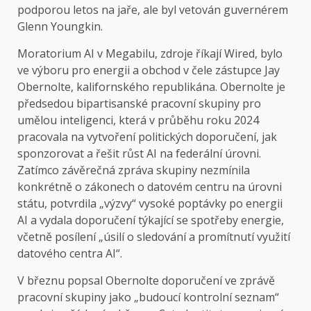
podporou letos na jaře, ale byl vetován guvernérem
Glenn Youngkin.
Moratorium AI v Megabilu, zdroje říkají Wired, bylo
ve výboru pro energii a obchod v čele zástupce Jay
Obernolte, kalifornského republikána. Obernolte je
předsedou bipartisanské pracovní skupiny pro
umělou inteligenci, která v průběhu roku 2024
pracovala na vytvoření politických doporučení, jak
sponzorovat a řešit růst AI na federální úrovni.
Zatímco závěrečná zpráva skupiny nezmínila
konkrétně o zákonech o datovém centru na úrovni
státu, potvrdila „výzvy“ vysoké poptávky po energii
AI a vydala doporučení týkající se spotřeby energie,
včetně posílení „úsilí o sledování a promítnutí využití
datového centra AI“.
V březnu popsal Obernolte doporučení ve zprávě
pracovní skupiny jako „budoucí kontrolní seznam“