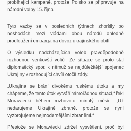
probíhající kampaně, protože Polsko se připravuje na
národní volby 15. října.
Tyto vazby se v posledních týdnech zhoršily po
neshodách mezi vládami obou národů ohledně
prodloužení embarga na dovoz ukrajinského obilí.
O výsledku nadcházejících voleb pravděpodobně
rozhodnou venkovští voliči. Ze situace se proto stal
diplomatický spor, k němuž se nejdůležitější spojenec
Ukrajiny v rozhodující chvíli otočil zády.
„Ukrajina se brání divokému ruskému útoku a my
chápeme, že tento útok vytváří mimořádnou situaci,“ řekl
Morawiecki během rozhovoru minulý měsíc. „Už
nedarujeme Ukrajině zbraně, protože se nyní
vyzbrojujeme nejmodernějšími zbraněmi.“
Přestože se Morawiecki zdržel vysvětlení, proč byl