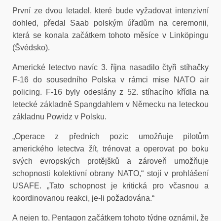
První ze dvou letadel, které bude vyžadovat intenzivní
dohled, předal Saab polským úřadům na ceremonii,
která se konala začátkem tohoto měsíce v Linköpingu
(Švédsko).
Americké letectvo navíc 3. října nasadilo čtyři stíhačky
F-16 do sousedního Polska v rámci mise NATO air
policing. F-16 byly odeslány z 52. stíhacího křídla na
letecké základně Spangdahlem v Německu na leteckou
základnu Powidz v Polsku.
„Operace z předních pozic umožňuje pilotům
amerického letectva žít, trénovat a operovat po boku
svých evropských protějšků a zároveň umožňuje
schopnosti kolektivní obrany NATO,“ stojí v prohlášení
USAFE. „Tato schopnost je kritická pro včasnou a
koordinovanou reakci, je-li požadována.“
A nejen to, Pentagon začátkem tohoto týdne oznámil, že