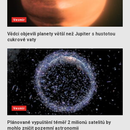
Vesmír
Vědci objevili planety větší než Jupiter s hustotou
cukrové vaty
Vesmír
Plánované vypuštění téměř 2 milionů satelitů by
mohlo zničit pozemní astronomii