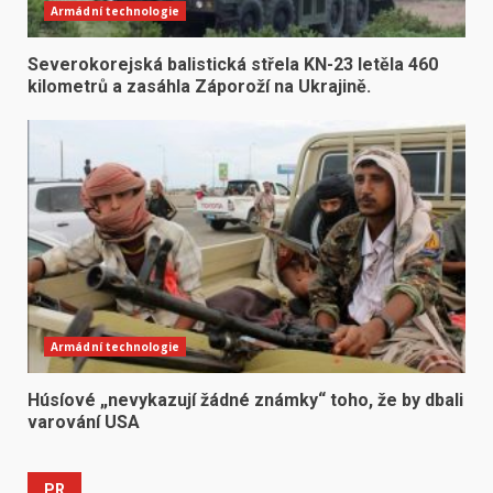
Armádní technologie
Severokorejská balistická střela KN-23 letěla 460
kilometrů a zasáhla Záporoží na Ukrajině.
Armádní technologie
Húsíové „nevykazují žádné známky“ toho, že by dbali
varování USA
PR