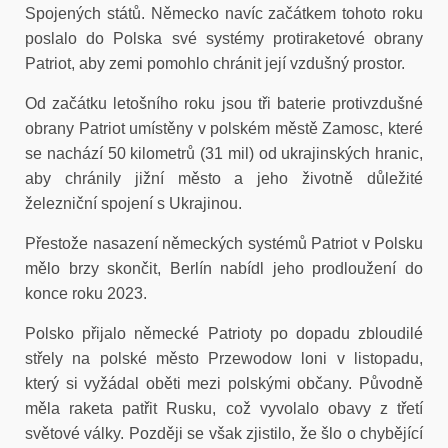
Spojených států. Německo navíc začátkem tohoto roku
poslalo do Polska své systémy protiraketové obrany
Patriot, aby zemi pomohlo chránit její vzdušný prostor.
Od začátku letošního roku jsou tři baterie protivzdušné
obrany Patriot umístěny v polském městě Zamosc, které
se nachází 50 kilometrů (31 mil) od ukrajinských hranic,
aby chránily jižní město a jeho životně důležité
železniční spojení s Ukrajinou.
Přestože nasazení německých systémů Patriot v Polsku
mělo brzy skončit, Berlín nabídl jeho prodloužení do
konce roku 2023.
Polsko přijalo německé Patrioty po dopadu zbloudilé
střely na polské město Przewodow loni v listopadu,
který si vyžádal oběti mezi polskými občany. Původně
měla raketa patřit Rusku, což vyvolalo obavy z třetí
světové války. Později se však zjistilo, že šlo o chybějící