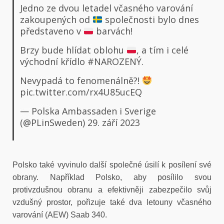
Jedno ze dvou letadel včasného varování
zakoupených od
společnosti bylo dnes
představeno v
barvách!
Brzy bude hlídat oblohu
, a tím i celé
východní křídlo
#NAROZENÝ
.
Nevypadá to fenomenálně?!
pic.twitter.com/rx4U85ucEQ
— Polska Ambassaden i Sverige
(@PLinSweden)
29. září 2023
Polsko také vyvinulo další společné úsilí k posílení své
obrany. Například Polsko, aby posílilo svou
protivzdušnou obranu a efektivněji zabezpečilo svůj
vzdušný prostor, pořizuje také dva letouny včasného
varování (AEW) Saab 340.