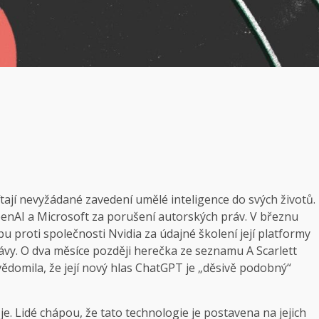
mítají nevyžádané zavedení umělé inteligence do svých životů.
enAI a Microsoft za porušení autorských práv. V březnu
bu proti společnosti Nvidia za údajné školení její platformy
ávy. O dva měsíce později herečka ze seznamu A Scarlett
ědomila, že její nový hlas ChatGPT je „děsivě podobný“
. Lidé chápou, že tato technologie je postavena na jejich