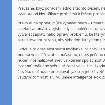
Převážně, když pořádám jedno z těchto cvičení, n
vyvinout od identifikace problémů k řešení problém
Právo AI na opravu může vypadat takto – uživatel
jakékoli anomálie a zjistit, kdy je společnost oprav
vytvářet záplaty nebo opravy problémů, ke který
akreditovanou stranu, aby vyhodnotila systém uměl
I když je to dnes abstraktní myšlenka, připravuje
budoucnosti. Převrátit současnou, nebezpečnou d
nuceni normalizovat svět, ve kterém společnosti 
systémů reálného světa, přičemž vedlejšími škoda
člověku možnost kontrolovat, jak se v jeho životě
všudypřítomnosti a vlivu umělé inteligence. Rok 