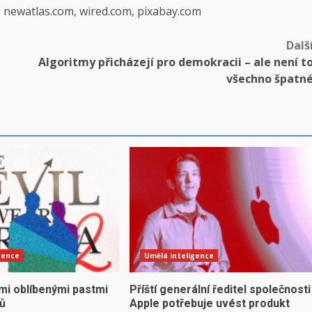
, newatlas.com, wired.com, pixabay.com
Dalš
Algoritmy přicházejí pro demokracii – ale není t
všechno špatn
gence
Umělá inteligence
mi oblíbenými pastmi
Příští generální ředitel společnosti
yů
Apple potřebuje uvést produkt