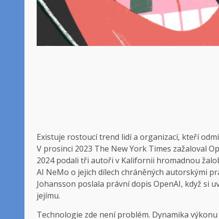
Existuje rostoucí trend lidí a organizací, kteří od
V prosinci 2023 The New York Times zažaloval Op
2024 podali tři autoři v Kalifornii hromadnou žalo
AI NeMo o jejich dílech chráněných autorskými pr
Johansson poslala právní dopis OpenAI, když si uv
jejímu.
Technologie zde není problém. Dynamika výkonu je