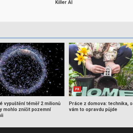
Killer AI
PR
 vypuštění téměř 2 milionů
Práce z domova: technika, s
by mohlo zničit pozemní
vám to opravdu půjde
ii