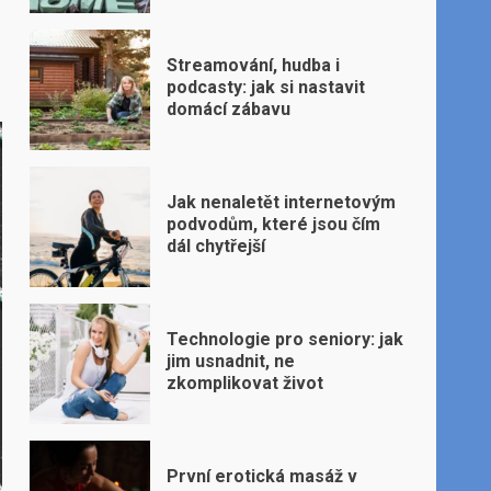
Streamování, hudba i
podcasty: jak si nastavit
domácí zábavu
Jak nenaletět internetovým
podvodům, které jsou čím
dál chytřejší
Technologie pro seniory: jak
jim usnadnit, ne
zkomplikovat život
První erotická masáž v