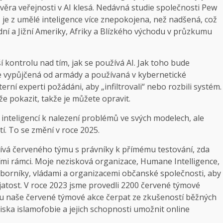
ůvěra veřejnosti v AI klesá. Nedávná studie společnosti Pew
 je z umělé inteligence více znepokojena, než nadšená, což
řední a Jižní Ameriky, Afriky a Blízkého východu v průzkumu
í kontrolu nad tím, jak se používá AI. Jak toho bude
xe vypůjčená od armády a používaná v kybernetické
ní experti požádáni, aby „infiltrovali“ nebo rozbili systém.
e pokazit, takže je můžete opravit.
inteligencí k nalezení problémů ve svých modelech, ale
í. To se změní v roce 2025.
žívá červeného týmu s právníky k přímému testování, zda
ími rámci. Moje nezisková organizace, Humane Intelligence,
dborníky, vládami a organizacemi občanské společnosti, aby
ujatost. V roce 2023 jsme provedli 2200 červené týmové
dou naše červené týmové akce čerpat ze zkušeností běžných
diska islamofobie a jejich schopnosti umožnit online