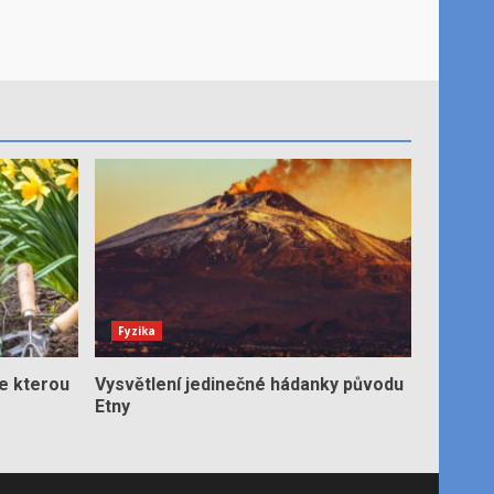
Fyzika
e kterou
Vysvětlení jedinečné hádanky původu
Etny