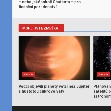
– nebo jakéhokoli Chatbota – pro
finanční poradenství
MOHLI JSTE ZMEŠKAT
Vesmír
Vesmír
Vědci objevili planety větší než Jupiter
Plánované
s hustotou cukrové vaty
satelitů 
astronom