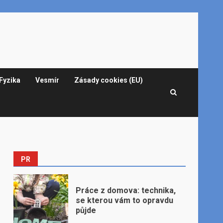
Fyzika
Vesmír
Zásady cookies (EU)
PR
Práce z domova: technika,
se kterou vám to opravdu
půjde