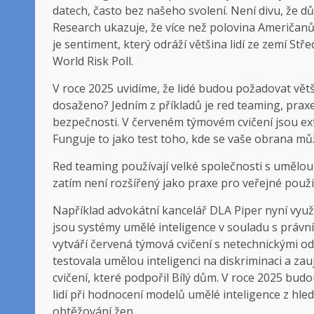
datech, často bez našeho svolení. Není divu, že d
Research ukazuje, že více než polovina Američanů
je sentiment, který odráží většina lidí ze zemí St
World Risk Poll.
V roce 2025 uvidíme, že lidé budou požadovat větš
dosaženo? Jedním z příkladů je red teaming, pra
bezpečnosti. V červeném týmovém cvičení jsou exter
Funguje to jako test toho, kde se vaše obrana můž
Red teaming používají velké společnosti s umělou 
zatím není rozšířený jako praxe pro veřejné použit
Například advokátní kancelář DLA Piper nyní vyu
jsou systémy umělé inteligence v souladu s právn
vytváří červená týmová cvičení s netechnickými o
testovala umělou inteligenci na diskriminaci a za
cvičení, které podpořil Bílý dům. V roce 2025 bu
lidí při hodnocení modelů umělé inteligence z hle
obtěžování žen.