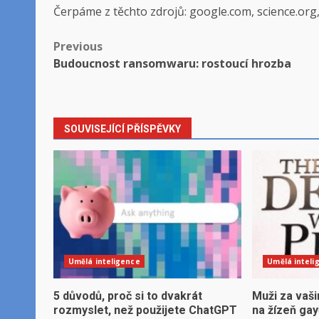
Čerpáme z těchto zdrojů: google.com, science.org
Post
Previous
Budoucnost ransomwaru: rostoucí hrozba
navigation
SOUVISEJÍCÍ PŘÍSPĚVKY
Umělá inteligence
Umělá inteli
5 důvodů, proč si to dvakrát
Muži za vaši
rozmyslet, než použijete ChatGPT
na žízeň ga