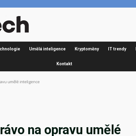
chnologie
Umělá inteligence
Kryptoměny
IT trendy
Kontakt
avu umělé inteligence
rávo na opravu umělé