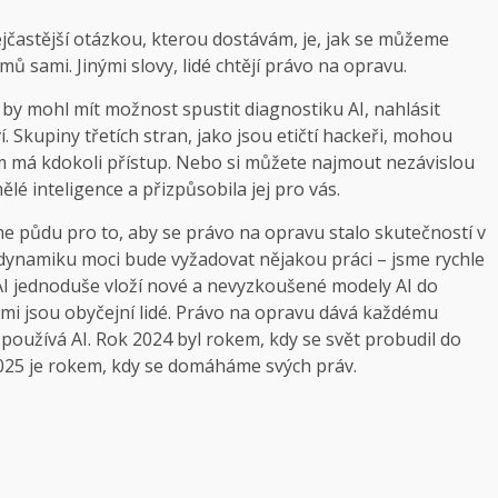
ejčastější otázkou, kterou dostávám, je, jak se můžeme
ů sami. Jinými slovy, lidé chtějí právo na opravu.
 by mohl mít možnost spustit diagnostiku AI, nahlásit
í. Skupiny třetích stran, jako jsou etičtí hackeři, mohou
m má kdokoli přístup. Nebo si můžete najmout nezávislou
é inteligence a přizpůsobila jej pro vás.
me půdu pro to, aby se právo na opravu stalo skutečností v
ynamiku moci bude vyžadovat nějakou práci – jsme rychle
AI jednoduše vloží nové a nevyzkoušené modely AI do
mi jsou obyčejní lidé. Právo na opravu dává každému
 používá AI. Rok 2024 byl rokem, kdy se svět probudil do
2025 je rokem, kdy se domáháme svých práv.