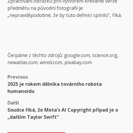
Zpracování obrázku pro vytvoření kreslené verze
předmětu na původní fotografii je
„nepravděpodobné, že by tuto definici splnilo“, říká.
Čerpáme z těchto zdrojů: google.com, science.org,
newatlas.com, wired.com, pixabay.com
Post
Previous
2025 je rokem dělníka továrního robota
navigation
humanoidu
Další
Soudce říká, že Meta’s AI Copyright případ je o
„dalším Taylor Swift“