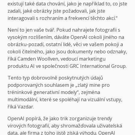
existují také data chování, jako je například to, co jste
zadali, jaké obrázky jste požadovali, jak jste
interagovali s rozhraním a frekvencí těchto akcí.“
Není to jen vaše tvář. Pokud nahrajete fotografii s
vysokým rozlišením, dáváte OpenAI cokoli jiného na
obrázku-pozadí, ostatní lidé, věci ve vašem pokoji a
cokoli čitelného, ​​jako jsou dokumenty nebo odznaky,
říká Camden Woollven, vedoucí marketingu
produktu AI ve společnosti GRC International Group.
Tento typ dobrovolně poskytnutých údajů
podporovaných souhlasem je „zlatý mine pro
tréninkové generativní modely“, zejména
multimodální, které se spoléhají na vizuální vstupy,
říká Vazdar.
OpenAI popírá, že jako trik zorganizuje trendy
virových fotografií, aby shromažďovala uživatelská
data, ale firma z toho jistě získá výhodu. OpenAI