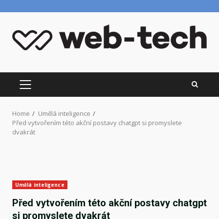
Skip
to
content
PRIMARY
MENU
Home
Umělá inteligence
Před vytvořením této akční postavy chatgpt si promyslete
dvakrát
Umělá inteligence
Před vytvořením této akční postavy chatgpt
si promyslete dvakrát