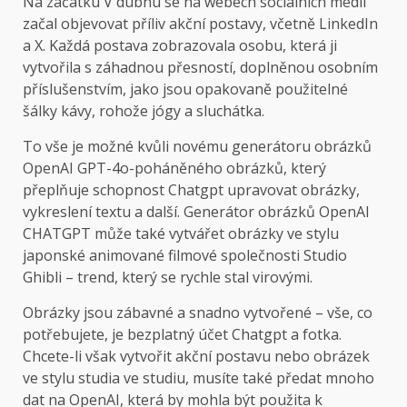
Na začátku
V dubnu se na webech sociálních médií
začal objevovat příliv akční postavy, včetně LinkedIn
a X. Každá postava zobrazovala osobu, která ji
vytvořila s záhadnou přesností, doplněnou osobním
příslušenstvím, jako jsou opakovaně použitelné
šálky kávy, rohože jógy a sluchátka.
To vše je možné kvůli novému generátoru obrázků
OpenAI GPT-4o-poháněného obrázků, který
přeplňuje schopnost Chatgpt upravovat obrázky,
vykreslení textu a další. Generátor obrázků OpenAI
CHATGPT může také vytvářet obrázky ve stylu
japonské animované filmové společnosti Studio
Ghibli – trend, který se rychle stal virovými.
Obrázky jsou zábavné a snadno vytvořené – vše, co
potřebujete, je bezplatný účet Chatgpt a fotka.
Chcete-li však vytvořit akční postavu nebo obrázek
ve stylu studia ve studiu, musíte také předat mnoho
dat na OpenAI, která by mohla být použita k