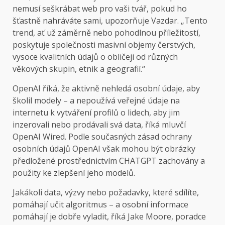
nemusí seškrábat web pro vaši tvář, pokud ho
šťastně nahráváte sami, upozorňuje Vazdar. „Tento
trend, ať už záměrně nebo pohodlnou příležitostí,
poskytuje společnosti masivní objemy čerstvých,
vysoce kvalitních údajů o obličeji od různých
věkových skupin, etnik a geografií.“
OpenAI říká, že aktivně nehledá osobní údaje, aby
školil modely – a nepoužívá veřejné údaje na
internetu k vytváření profilů o lidech, aby jim
inzerovali nebo prodávali svá data, říká mluvčí
OpenAI Wired. Podle současných zásad ochrany
osobních údajů OpenAI však mohou být obrázky
předložené prostřednictvím CHATGPT zachovány a
použity ke zlepšení jeho modelů.
Jakákoli data, výzvy nebo požadavky, které sdílíte,
pomáhají učit algoritmus – a osobní informace
pomáhají je dobře vyladit, říká Jake Moore, poradce