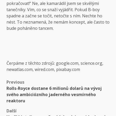
pokračovat!“ Ne, ale kamarádil jsem se skvělými
tanečníky. Vím, co se snaží vyjádřit. Pokud B-boy
spadne a začne se točit, netočte s ním. Nechte ho
nést. To neznamená, že nemám koncept, ale často to
bude poháněno tancem.
Čerpáme z těchto zdrojů: google.com, science.org,
newatlas.com, wired.com, pixabay.com
Post
Previous
Rolls-Royce dostane 6 milionů dolarů na vývoj
navigation
svého ambiciózního jaderného vesmírného
reaktoru
Další