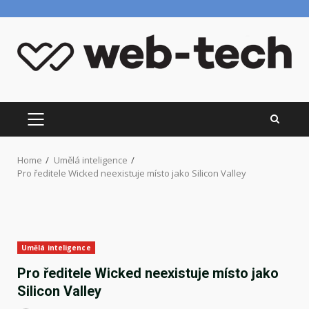
Skip
to
content
PRIMARY
MENU
Home
Umělá inteligence
Pro ředitele Wicked neexistuje místo jako Silicon Valley
Umělá inteligence
Pro ředitele Wicked neexistuje místo jako
Silicon Valley