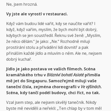
Ne, jsem hrozná.
Vy jste ale vyrostl v restauraci.
Když vám budou lidé vařit, kdy se naučíte vařit? I
když, když vařím, myslím, že bych mohl být dobrý,
kdybych se jen soustředil. Řeknu své ženě: „Myslím,
že něco dělám.“ Je jako: „Ne.“ Rozhodně miluji
prostírání stolu a přivádění lidí dovnitř a pak
přináším každé jídlo a mluvím o něm. Ale ne, nejsem
dobrý kuchař.
Jídlo je jako postava ve vašich filmech. Scéna
kramářského trhu v
Blázniví bohatí Asiaté
přiměla
mě jet do Singapuru. Samozřejmě miluji vaše
taneční čísla, zejména choreografii v
Ve výšinách
.
Scéna, kdy tančí podél budovy, chci říct, no tak.
Vzal jsem step, ale nejsem skvělý tanečník. Nikdy
byste mě neviděli a neřekli: „Ten chlap by v tom měl