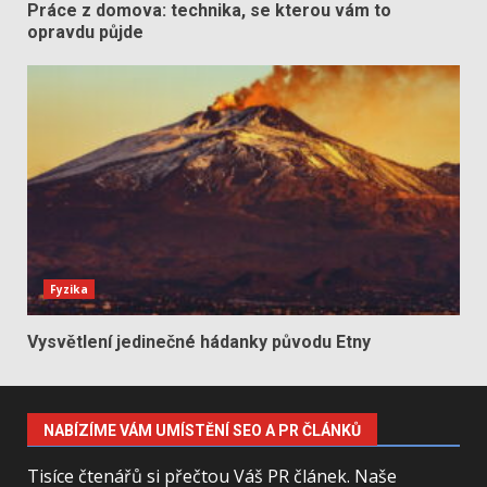
Práce z domova: technika, se kterou vám to
opravdu půjde
Fyzika
Vysvětlení jedinečné hádanky původu Etny
NABÍZÍME VÁM UMÍSTĚNÍ SEO A PR ČLÁNKŮ
Tisíce čtenářů si přečtou Váš PR článek. Naše