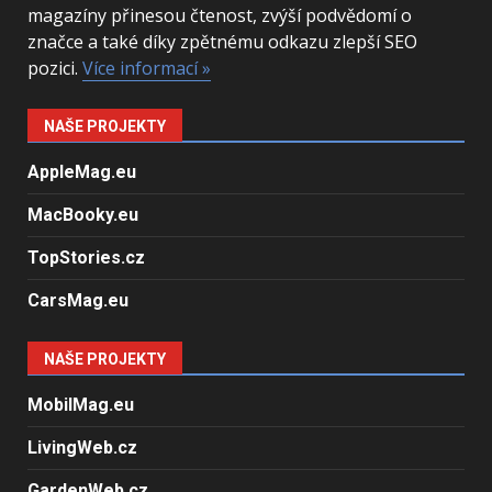
magazíny přinesou čtenost, zvýší podvědomí o
značce a také díky zpětnému odkazu zlepší SEO
pozici.
Více informací »
NAŠE PROJEKTY
AppleMag.eu
MacBooky.eu
TopStories.cz
CarsMag.eu
NAŠE PROJEKTY
MobilMag.eu
LivingWeb.cz
GardenWeb.cz