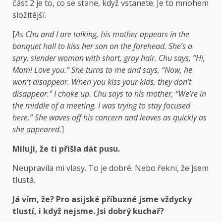
část 2 je to, co se stane, když vstanete. Je to mnohem
složitější.
[
As Chu and I are talking, his mother appears in the
banquet hall to kiss her son on the forehead. She’s a
spry, slender woman with short, gray hair. Chu says, “Hi,
Mom! Love you.” She turns to me and says, “Now, he
won’t disappear. When you kiss your kids, they don’t
disappear.” I choke up. Chu says to his mother, “We’re in
the middle of a meeting. I was trying to stay focused
here.” She waves off his concern and leaves as quickly as
she appeared.
]
Miluji, že ti přišla dát pusu.
Neupravila mi vlasy. To je dobré. Nebo řekni, že jsem
tlustá.
Já vím, že? Pro asijské příbuzné jsme vždycky
tlustí, i když nejsme. Jsi dobrý kuchař?