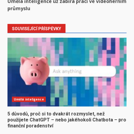
Umělá inteligence už zabírá práci ve videoherním
průmyslu
SOUVISEJÍCÍ PŘÍSPĚVKY
Umělá inteligence
5 důvodů, proč si to dvakrát rozmyslet, než
použijete ChatGPT – nebo jakéhokoli Chatbota – pro
finanční poradenství