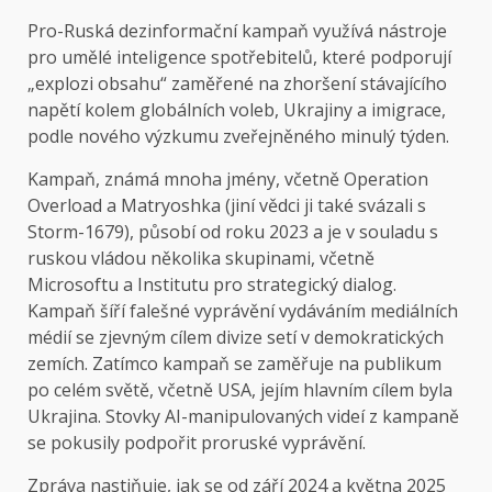
Pro-Ruská dezinformační kampaň využívá nástroje
pro umělé inteligence spotřebitelů, které podporují
„explozi obsahu“ zaměřené na zhoršení stávajícího
napětí kolem globálních voleb, Ukrajiny a imigrace,
podle nového výzkumu zveřejněného minulý týden.
Kampaň, známá mnoha jmény, včetně Operation
Overload a Matryoshka (jiní vědci ji také svázali s
Storm-1679), působí od roku 2023 a je v souladu s
ruskou vládou několika skupinami, včetně
Microsoftu a Institutu pro strategický dialog.
Kampaň šíří falešné vyprávění vydáváním mediálních
médií se zjevným cílem divize setí v demokratických
zemích. Zatímco kampaň se zaměřuje na publikum
po celém světě, včetně USA, jejím hlavním cílem byla
Ukrajina. Stovky AI-manipulovaných videí z kampaně
se pokusily podpořit proruské vyprávění.
Zpráva nastiňuje, jak se od září 2024 a května 2025