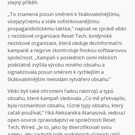
stejný příběh.
„To znamená posun směrem k škálovatelnějšímu,
vícejazyčnému a stále sofistikovanějšímu
propagandistickému taktice,“ napsali ve zprávě vědci
z neziskové organizace Reset Tech, londýnské
neziskové organizace, která sleduje dezinformační
kampaně a nejprve zkontroluje finskou softwarovou
společnost. „Kampaň v posledních osmi měsících
podstatně zvýšila výrobu nového obsahu a
signalizovala posun směrem k rychlejším a
škálovatelnějším metodám vytváření obsahu.“
Vědci byli také ohromeni řadou nástrojů a typů
obsahu, které kampaň sledovala. „Co mě překvapilo,
byla rozmanitost obsahu, různé typy obsahu, který
začali používat,“ říká Aleksandra Atanasová, vedoucí
open-source zpravodajství ve společnosti Reset
Tech, Wired. „Je to, jako by diverzifikovali svou
paletu, aby zachytili tolik podobných různých úhlů