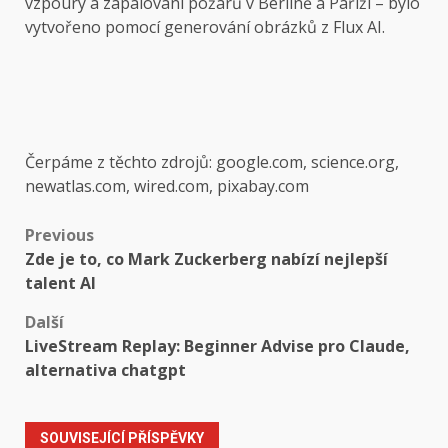
vzpoury a zapalování požárů v Berlíně a Paříži – bylo
vytvořeno pomocí generování obrázků z Flux AI.
Čerpáme z těchto zdrojů: google.com, science.org,
newatlas.com, wired.com, pixabay.com
Post
Previous
Zde je to, co Mark Zuckerberg nabízí nejlepší
navigation
talent AI
Další
LiveStream Replay: Beginner Advise pro Claude,
alternativa chatgpt
SOUVISEJÍCÍ PŘÍSPĚVKY