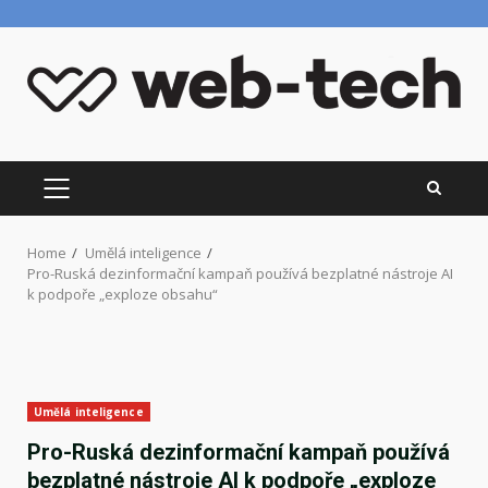
Skip
to
content
PRIMARY
MENU
Home
Umělá inteligence
Pro-Ruská dezinformační kampaň používá bezplatné nástroje AI
k podpoře „exploze obsahu“
Umělá inteligence
Pro-Ruská dezinformační kampaň používá
bezplatné nástroje AI k podpoře „exploze