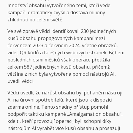
množství obsahu vytvořeného těmi, kteří vede
kampaň, dramaticky zvýšil a dostává miliony
zhlédnutí po celém světě.
Ve své zprávě vědci identifikovali 230 jedinečných
kusů obsahu propagovaných kampaní mezi
červencem 2023 a červnem 2024, včetně obrázků,
videí, QR kódů a falešných webových stránek. Během
posledních osmi měsíců však operace přetížila
celkem 587 jedinečných kusů obsahu, přičemž
většina z nich byla vytvořena pomocí nástrojů AI,
uvedli vědci.
Vědci uvedli, že nárůst obsahu byl poháněn nástroji
AI na úrovni spotřebitelů, které jsou k dispozici
zdarma online. Tento snadný přístup pomohl
podpořit taktiku kampaně „Amalgamation obsahu“,
kde ti, kteří provozují operaci, byli schopni díky
nástrojům AI vyrábět více kusů obsahu a prosazují