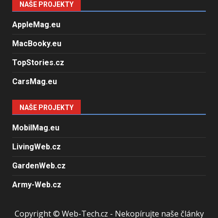
NAŠE PROJEKTY
AppleMag.eu
MacBooky.eu
TopStories.cz
CarsMag.eu
NAŠE PROJEKTY
MobilMag.eu
LivingWeb.cz
GardenWeb.cz
Army-Web.cz
Copyright © Web-Tech.cz - Nekopírujte naše články