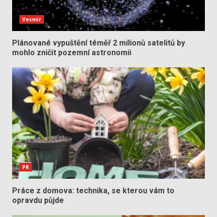
Vesmír
Plánované vypuštění téměř 2 milionů satelitů by
mohlo zničit pozemní astronomii
PR
Práce z domova: technika, se kterou vám to
opravdu půjde