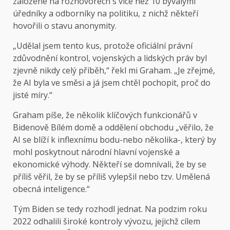
založené na rozhovorech s více než 10 bývalými
úředníky a odborníky na politiku, z nichž někteří
hovořili o stavu anonymity.
„Udělal jsem tento kus, protože oficiální právní
zdůvodnění kontrol, vojenských a lidských práv byl
zjevně nikdy celý příběh,“ řekl mi Graham. „Je zřejmé,
že AI byla ve směsi a já jsem chtěl pochopit, proč do
jisté míry.“
Graham píše, že několik klíčových funkcionářů v
Bidenově Bílém domě a oddělení obchodu „věřilo, že
AI se blíží k inflexnímu bodu-nebo několika-, který by
mohl poskytnout národní hlavní vojenské a
ekonomické výhody. Někteří se domnívali, že by se
příliš věřil, že by se příliš vylepšil nebo tzv. Umělená
obecná inteligence.“
Tým Biden se tedy rozhodl jednat. Na podzim roku
2022 odhalili široké kontroly vývozu, jejichž cílem