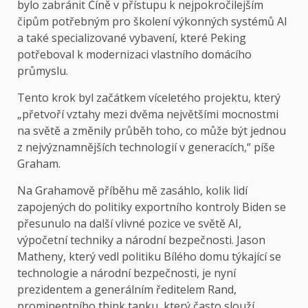
bylo zabránit Číně v přístupu k nejpokročilejším
čipům potřebným pro školení výkonných systémů AI
a také specializované vybavení, které Peking
potřeboval k modernizaci vlastního domácího
průmyslu.
Tento krok byl začátkem víceletého projektu, který
„přetvoří vztahy mezi dvěma největšími mocnostmi
na světě a změnily průběh toho, co může být jednou
z nejvýznamnějších technologií v generacích,“ píše
Graham.
Na Grahamově příběhu mě zasáhlo, kolik lidí
zapojených do politiky exportního kontroly Biden se
přesunulo na další vlivné pozice ve světě AI,
výpočetní techniky a národní bezpečnosti. Jason
Matheny, který vedl politiku Bílého domu týkající se
technologie a národní bezpečnosti, je nyní
prezidentem a generálním ředitelem Rand,
prominentního think tanku, který často slouží