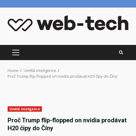
Skip
to
content
PRIMARY
MENU
Home
Umělá inteligence
Proč Trump flip-flopped on nvidia prodávat H20 čipy do Číny
Umělá inteligence
Proč Trump flip-flopped on nvidia prodávat
H20 čipy do Číny