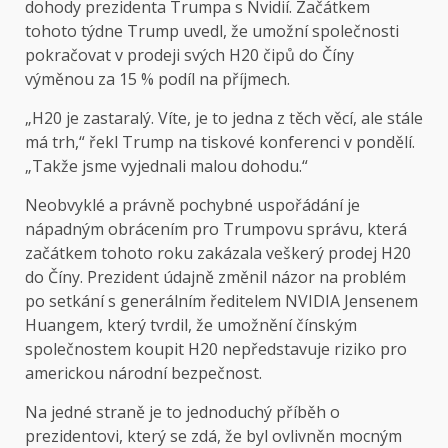
dohody prezidenta Trumpa s Nvidií. Začátkem
tohoto týdne Trump uvedl, že umožní společnosti
pokračovat v prodeji svých H20 čipů do Číny
výměnou za 15 % podíl na příjmech.
„H20 je zastaralý. Víte, je to jedna z těch věcí, ale stále
má trh,“ řekl Trump na tiskové konferenci v pondělí.
„Takže jsme vyjednali malou dohodu.“
Neobvyklé a právně pochybné uspořádání je
nápadným obrácením pro Trumpovu správu, která
začátkem tohoto roku zakázala veškerý prodej H20
do Číny. Prezident údajně změnil názor na problém
po setkání s generálním ředitelem NVIDIA Jensenem
Huangem, který tvrdil, že umožnění čínským
společnostem koupit H20 nepředstavuje riziko pro
americkou národní bezpečnost.
Na jedné straně je to jednoduchý příběh o
prezidentovi, který se zdá, že byl ovlivněn mocným