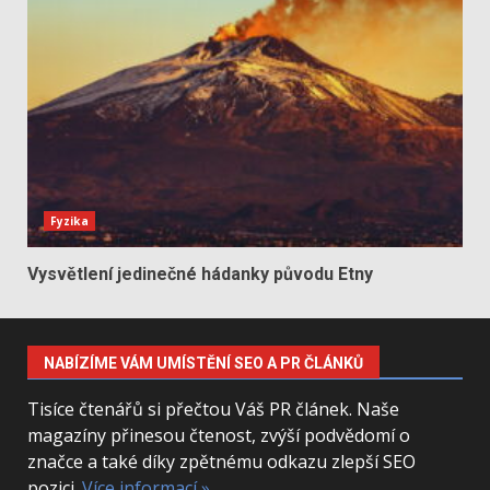
Fyzika
Vysvětlení jedinečné hádanky původu Etny
NABÍZÍME VÁM UMÍSTĚNÍ SEO A PR ČLÁNKŮ
Tisíce čtenářů si přečtou Váš PR článek. Naše
magazíny přinesou čtenost, zvýší podvědomí o
značce a také díky zpětnému odkazu zlepší SEO
pozici.
Více informací »