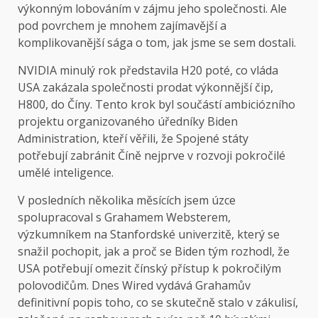
výkonným lobováním v zájmu jeho společnosti. Ale
pod povrchem je mnohem zajímavější a
komplikovanější sága o tom, jak jsme se sem dostali.
NVIDIA minulý rok představila H20 poté, co vláda
USA zakázala společnosti prodat výkonnější čip,
H800, do Číny. Tento krok byl součástí ambiciózního
projektu organizovaného úředníky Biden
Administration, kteří věřili, že Spojené státy
potřebují zabránit Číně nejprve v rozvoji pokročilé
umělé inteligence.
V posledních několika měsících jsem úzce
spolupracoval s Grahamem Websterem,
výzkumníkem na Stanfordské univerzitě, který se
snažil pochopit, jak a proč se Biden tým rozhodl, že
USA potřebují omezit čínský přístup k pokročilým
polovodičům. Dnes Wired vydává Grahamův
definitivní popis toho, co se skutečně stalo v zákulisí,