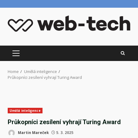
Skip
to
content
PRIMARY
MENU
Home
Umělá inteligence
Průkopníci zesílení vyhrají Turing Award
Umělá inteligence
Průkopníci zesílení vyhrají Turing Award
Martin Mareček
5. 3. 2025