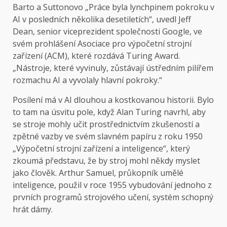
Barto a Suttonovo „Práce byla lynchpinem pokroku v
AI v posledních několika desetiletích“, uvedl Jeff
Dean, senior viceprezident společnosti Google, ve
svém prohlášení Asociace pro výpočetní strojní
zařízení (ACM), které rozdává Turing Award.
„Nástroje, které vyvinuly, zůstávají ústředním pilířem
rozmachu AI a vyvolaly hlavní pokroky.“
Posílení má v AI dlouhou a kostkovanou historii. Bylo
to tam na úsvitu pole, když Alan Turing navrhl, aby
se stroje mohly učit prostřednictvím zkušeností a
zpětné vazby ve svém slavném papíru z roku 1950
„Výpočetní strojní zařízení a inteligence“, který
zkoumá představu, že by stroj mohl někdy myslet
jako člověk. Arthur Samuel, průkopník umělé
inteligence, použil v roce 1955 vybudování jednoho z
prvních programů strojového učení, systém schopný
hrát dámy.