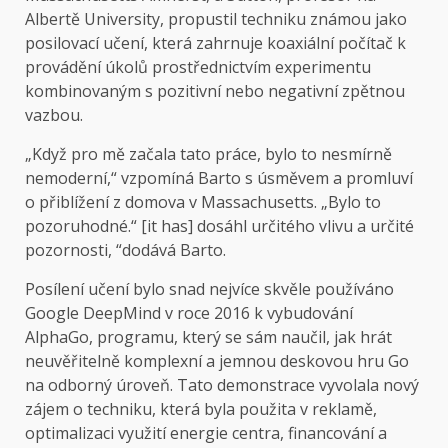
Albertě University, propustil techniku ​​známou jako
posilovací učení, která zahrnuje koaxiální počítač k
provádění úkolů prostřednictvím experimentu
kombinovaným s pozitivní nebo negativní zpětnou
vazbou.
„Když pro mě začala tato práce, bylo to nesmírně
nemoderní,“ vzpomíná Barto s úsměvem a promluví
o přiblížení z domova v Massachusetts. „Bylo to
pozoruhodné.“ [it has] dosáhl určitého vlivu a určité
pozornosti, “dodává Barto.
Posílení učení bylo snad nejvíce skvěle používáno
Google DeepMind v roce 2016 k vybudování
AlphaGo, programu, který se sám naučil, jak hrát
neuvěřitelně komplexní a jemnou deskovou hru Go
na odborný úroveň. Tato demonstrace vyvolala nový
zájem o techniku, která byla použita v reklamě,
optimalizaci využití energie centra, financování a