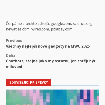
Čerpáme z těchto zdrojů: google.com, science.org,
newatlas.com, wired.com, pixabay.com
Post
Previous
Všechny nejlepší nové gadgety na MWC 2025
navigation
Další
Chatbots, stejně jako my ostatní, jen chtějí být
milovaní
SOUVISEJÍCÍ PŘÍSPĚVKY