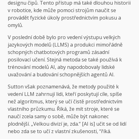
designu čipů. Tento přístup má také dlouhou historii
v robotice, kde může pomoci strojům naučit se
provádět fyzické úkoly prostřednictvím pokusu a
omylů.
V poslední době bylo pro vedení výstupu velkých
jazykových modelů (LLMS) a produkci mimořádně
schopných chatbotových programů zásadní
posilovací učení. Stejná metoda se také používá k
trénování modelů AI, aby napodobovaly lidské
uvažování a budování schopnějších agentů AI.
Sutton však poznamenává, že metody použité k
vedení LLM zahrnují lidi, kteří poskytují cíle, spíše
než algoritmus, který se učí čistě prostřednictvím
vlastního průzkumu. Říká, že mít stroje, které se
naučí zcela samy o sobě, může být nakonec
plodnější. „Velkou divizí je, zda.“ [AI is] učit se od lidí
nebo zda se to učí z vlastní zkušenosti, “říká.