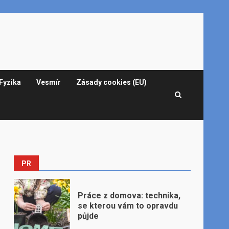
Fyzika
Vesmír
Zásady cookies (EU)
PR
Práce z domova: technika,
se kterou vám to opravdu
půjde