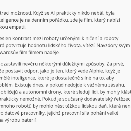
raci možností. Když se AI prakticky nikdo nebál, byla
teligence je na denním pořádku, zde je film, který nabízí
kou empatii.
eslen kontrast mezi roboty určenými k ničení a roboty
rá potvrzuje hodnotu lidského života, vítězí. Navzdory svým
wardsův film filmem naděje.
ozastavili nevěru některými důležitými způsoby. Za prvé,
e postavit odpor, jako je ten, který vede Alphie, když je
lé inteligence, které je dostatečně silné na to, aby
roblém. Existuje dnes, a pokud nedojde k vážnému zásahu,
ličejů a autonomní drony, které sledují lidi, by mohly klás
rakticky nemožné. Pokud je současný dodavatelský řetězec
mnoho robotů by mohlo nést těžkou lidskou daň, která nen
ro datové pracovníky, jejichž pracovní síla pohání velké
na výrobu baterií.