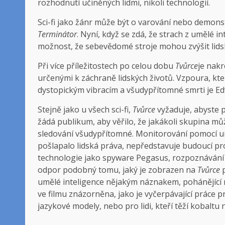
rozhodnutí učiněných lidmi, nikoli technologií.
Sci-fi jako žánr může být o varování nebo demonst
Terminátor
. Nyní, když se zdá, že strach z umělé in
možnost, že sebevědomé stroje mohou zvýšit lids
Při více příležitostech po celou dobu
Tvůrce
je nakr
určenými k záchraně lidských životů. Vzpoura, kte
dystopickým vibracím a všudypřítomné smrti je Ed
Stejně jako u všech sci-fi,
Tvůrce
vyžaduje, abyste p
žádá publikum, aby věřilo, že jakákoli skupina můž
sledování všudypřítomné. Monitorování pomocí umě
pošlapalo lidská práva, nepředstavuje budoucí p
technologie jako spyware Pegasus, rozpoznávání ob
odpor podobný tomu, jaký je zobrazen na
Tvůrce
p
umělé inteligence nějakým náznakem, pohánějící 
ve filmu znázorněna, jako je vyčerpávající práce p
jazykové modely, nebo pro lidi, kteří těží kobaltu 