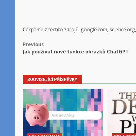
Čerpáme z těchto zdrojů: google.com, science.org
Post
Previous
Jak používat nové funkce obrázků ChatGPT
navigation
SOUVISEJÍCÍ PŘÍSPĚVKY
Umělá inteligence
Umělá inteli