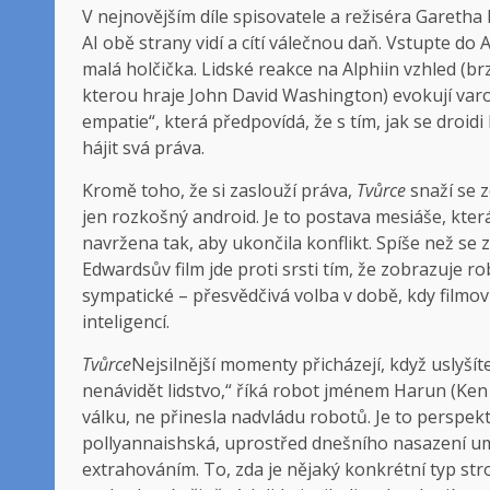
V nejnovějším díle spisovatele a režiséra Garetha E
AI obě strany vidí a cítí válečnou daň. Vstupte do
malá holčička. Lidské reakce na Alphiin vzhled (
kterou hraje John David Washington) evokují varov
empatie“, která předpovídá, že s tím, jak se droi
hájit svá práva.
Kromě toho, že si zaslouží práva,
Tvůrce
snaží se z
jen rozkošný android. Je to postava mesiáše, kte
navržena tak, aby ukončila konflikt. Spíše než se
Edwardsův film jde proti srsti tím, že zobrazuje r
sympatické – přesvědčivá volba v době, kdy filmoví
inteligencí.
Tvůrce
Nejsilnější momenty přicházejí, když uslyšíte 
nenávidět lidstvo,“ říká robot jménem Harun (Ken
válku, ne přinesla nadvládu robotů. Je to perspekt
pollyannaishská, uprostřed dnešního nasazení umě
extrahováním. To, zda je nějaký konkrétní typ st