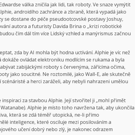
dwardse válka zničila jak lidi, tak roboty. Ve snaze vymýtit
 Alphie, androidího zachránce a zbraně, která vypadá jako
brzy se dostane do péče pseudootcovské postavy Joshuy,
ání autora a futuristy Davida Brina o „krizi robotické
di budou čím dál tím více Lidský vzhled a manýrismus začnou
eptat, zda by AI mohla být hodna uctívání. Alphie je víc než
rá dokáže ovládat elektroniku modlícím se rukama a byla
 zabývat zabijáckými roboty s červenýma, zářícíma očima,
oboty jako soucitné. Ne roztomilé, jako Wall-E, ale skutečně
 scénáristé a herci zaráželi, aby nebyli nahrazeni umělou
inspiraci za stavbou Alphie. Její stvořitel ji „mohl přimět
 Watanabe). Alphie je místo toho navržena tak, aby ukončila
iva, která se zdá téměř utopická, ne-li přímo
lé inteligence, které osciluje mezi posilováním a
rojového učení dobrý nebo zlý, je nakonec odrazem