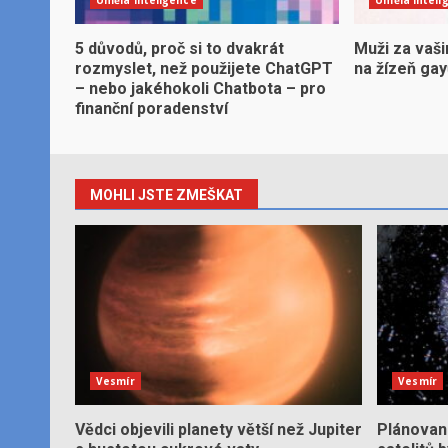
5 důvodů, proč si to dvakrát
Muži za vaši
rozmyslet, než použijete ChatGPT
na žízeň ga
– nebo jakéhokoli Chatbota – pro
finanční poradenství
MOHLI JSTE ZMEŠKAT
Vesmír
Vesmír
Vědci objevili planety větší než Jupiter
Plánované