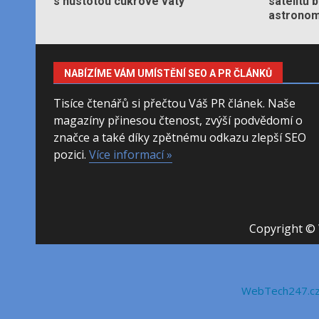
s hustotou cukrové vaty
satelitů 
astronom
NABÍZÍME VÁM UMÍSTĚNÍ SEO A PR ČLÁNKŮ
Tisíce čtenářů si přečtou Váš PR článek. Naše
magazíny přinesou čtenost, zvýší podvědomí o
značce a také díky zpětnému odkazu zlepší SEO
pozici.
Více informací »
Copyright © 
WebTech247.c