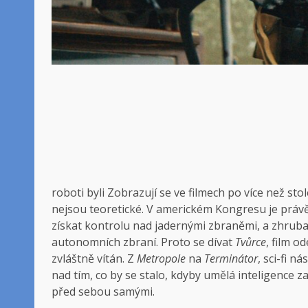
roboti byli
Zobrazují se ve filmech po více než stole
nejsou teoretické. V americkém Kongresu je právě
získat kontrolu nad jadernými zbraněmi, a zhrub
autonomních zbraní. Proto se dívat
Tvůrce
, film o
zvláštně vítán. Z
Metropole
na
Terminátor
, sci-fi 
nad tím, co by se stalo, kdyby umělá inteligence zač
před sebou samými.