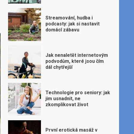
Streamování, hudba i
podcasty: jak si nastavit
domácí zábavu
Jak nenaletět internetovým
podvodům, které jsou čím
dál chytřejší
Technologie pro seniory: jak
jim usnadnit, ne
zkomplikovat život
První erotická masáž v