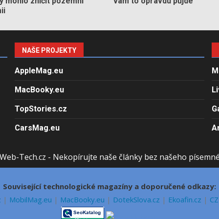
by mohlo zničit pozemní
vám to opravdu půjde
ii
NAŠE PROJEKTY
AppleMag.eu
M
MacBooky.eu
L
TopStories.cz
G
CarsMag.eu
A
Web-Tech.cz - Nekopírujte naše články bez našeho písemn
Související technologické magazíny a doporučené odkazy:
z
|
MobilMag.eu
|
MacBooky.eu
|
DotekSlova.cz
|
Ekoafin.cz
|
CZ