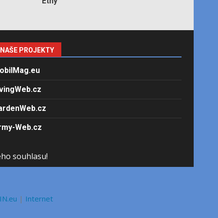
Etny
NAŠE PROJEKTY
obilMag.eu
ivingWeb.cz
ardenWeb.cz
rmy-Web.cz
ého souhlasu!
IN.eu
|
Internet