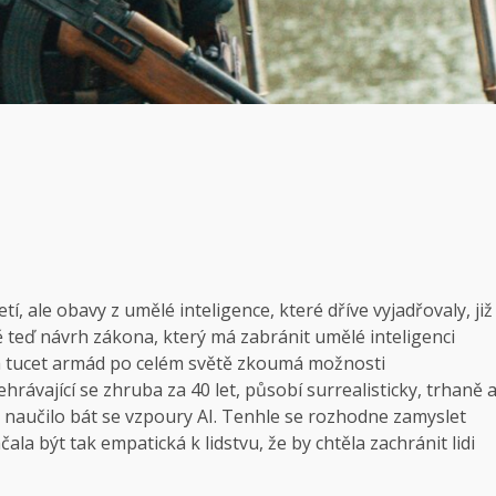
tí, ale obavy z umělé inteligence, které dříve vyjadřovaly, již
 teď návrh zákona, který má zabránit umělé inteligenci
a tucet armád po celém světě zkoumá možnosti
dehrávající se zhruba za 40 let, působí surrealisticky, trhaně 
nás naučilo bát se vzpoury AI. Tenhle se rozhodne zamyslet
ala být tak empatická k lidstvu, že by chtěla zachránit lidi