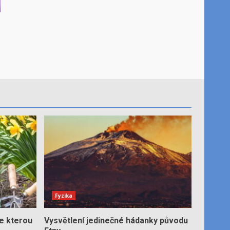
Fyzika
e kterou
Vysvětlení jedinečné hádanky původu