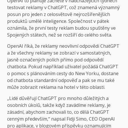
OpenAI to plánuje
začněte v nadcházejících týdnech
testovat reklamy v ChatGPT, což znamená významný
posun pro jeden z celosvětově nejrozšířenějších
produktů umělé inteligence. Společnost v pátek
oznámila, že první testy reklam budou spuštěny ve
Spojených státech, než se rozšíří do celého světa.
OpenAI říká, že reklamy neovlivní odpovědi ChatGPT
a že všechny reklamy se zobrazí v samostatných,
jasně označených polích přímo pod odpovědí
chatbota. Pokud například uživatel požádá ChatGPT
o pomoc s plánováním cesty do New Yorku, dostane
od chatbota standardní odpověď a pak se mu také
může zobrazit reklama na hotel v této oblasti.
„Lidé důvěřují ChatGPT pro mnoho důležitých a
osobních úkolů, takže když zavádíme reklamy, je
zásadní, abychom zachovali to, co dělá ChatGPT
cenným především,“ napsal Fidji Simo, CEO OpenAI
pro aplikace, v blogovém příspěvku oznamujícím