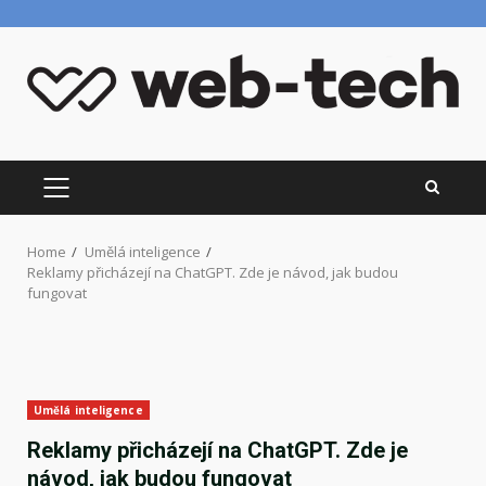
Skip
to
content
PRIMARY
MENU
Home
Umělá inteligence
Reklamy přicházejí na ChatGPT. Zde je návod, jak budou
fungovat
Umělá inteligence
Reklamy přicházejí na ChatGPT. Zde je
návod, jak budou fungovat