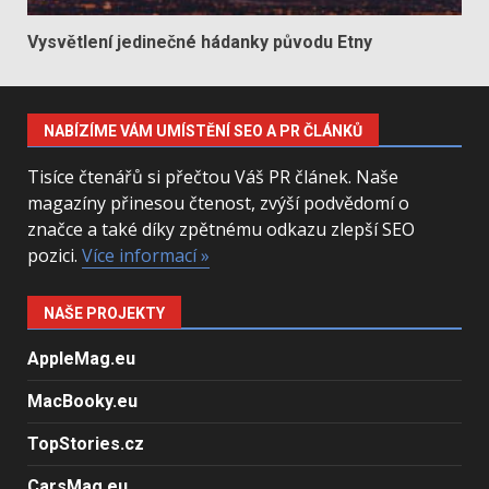
Vysvětlení jedinečné hádanky původu Etny
NABÍZÍME VÁM UMÍSTĚNÍ SEO A PR ČLÁNKŮ
Tisíce čtenářů si přečtou Váš PR článek. Naše
magazíny přinesou čtenost, zvýší podvědomí o
značce a také díky zpětnému odkazu zlepší SEO
pozici.
Více informací »
NAŠE PROJEKTY
AppleMag.eu
MacBooky.eu
TopStories.cz
CarsMag.eu