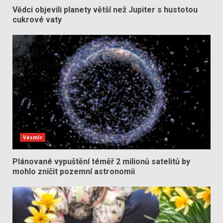
Vědci objevili planety větší než Jupiter s hustotou
cukrové vaty
Vesmír
Plánované vypuštění téměř 2 milionů satelitů by
mohlo zničit pozemní astronomii