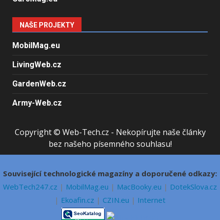
NAŠE PROJEKTY
MobilMag.eu
LivingWeb.cz
GardenWeb.cz
Army-Web.cz
Copyright © Web-Tech.cz - Nekopírujte naše články
bez našeho písemného souhlasu!
Související technologické magazíny a doporučené odkazy:
WebTech247.cz
|
MobilMag.eu
|
MacBooky.eu
|
DotekSlova.cz
|
Ekoafin.cz
|
CZIN.eu
|
Internet