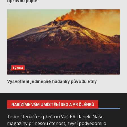
opravdu půjde
Fyzika
Vysvětlení jedinečné hádanky původu Etny
NABÍZÍME VÁM UMÍSTĚNÍ SEO A PR ČLÁNKŮ
Tisíce čtenářů si přečtou Váš PR článek. Naše
magazíny přinesou čtenost, zvýší podvědomí o