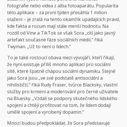
fotografie nebo videa z alba fotoaparátu. Popularita
této aplikace – za první týden přesáhla 1 milion
stažení – je zralá na tento okamžik upadajících pravd,
kde fakta a rozum mají stále menší hodnotu. Na
rozdíl od Vine a TikTok se však Sora „cítí jako jasný
artefakt současné fáze sociálních médií,“ říká
Twyman. „Už to není o lidech.“
To je také rostoucí obava mezi vývojáři, kteří říkají,
že nyní existuje příliš mnoho aplikací pro sociální
sítě, které špatně chápou sociální dynamiku. Stejně
jako Sora jsou „ve své podstatě antisociální a
nihilističtí,“ říká Rudy Fraser, tvůrce Blacksky, vlastní
služby pro krmení a moderování pro černé uživatele
na Bluesky. „Vzdali se podpory skutečného lidského
spojení a chtějí profitovat na tom, že lidem dodají
umělé spojení a vyrobený dopamin.“
Mnozí budou předpokládat, že Sora představuje