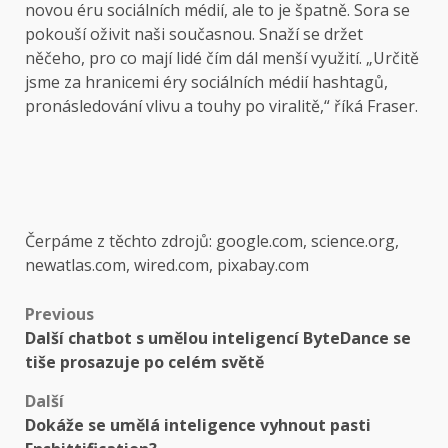
novou éru sociálních médií, ale to je špatně. Sora se
pokouší oživit naši současnou. Snaží se držet
něčeho, pro co mají lidé čím dál menší využití. „Určitě
jsme za hranicemi éry sociálních médií hashtagů,
pronásledování vlivu a touhy po viralitě,“ říká Fraser.
Čerpáme z těchto zdrojů: google.com, science.org,
newatlas.com, wired.com, pixabay.com
Post
Previous
Další chatbot s umělou inteligencí ByteDance se
navigation
tiše prosazuje po celém světě
Další
Dokáže se umělá inteligence vyhnout pasti