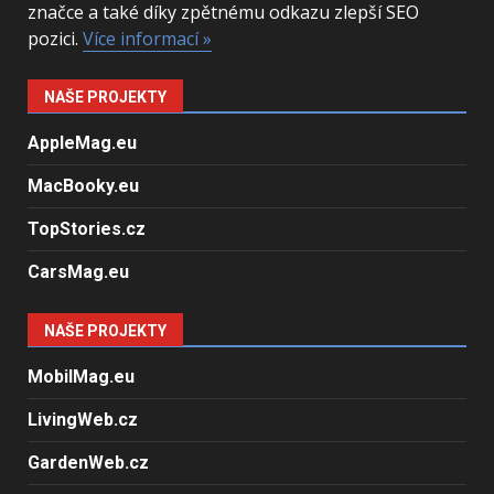
značce a také díky zpětnému odkazu zlepší SEO
pozici.
Více informací »
NAŠE PROJEKTY
AppleMag.eu
MacBooky.eu
TopStories.cz
CarsMag.eu
NAŠE PROJEKTY
MobilMag.eu
LivingWeb.cz
GardenWeb.cz