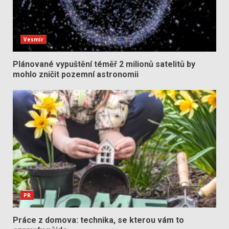
Vesmír
Plánované vypuštění téměř 2 milionů satelitů by
mohlo zničit pozemní astronomii
PR
Práce z domova: technika, se kterou vám to