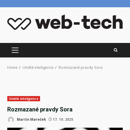
Skip
to
content
PRIMARY
MENU
Home
Umělá inteligence
Rozmazané pravdy Sora
Umělá inteligence
Rozmazané pravdy Sora
Martin Mareček
17. 10. 2025