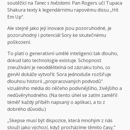
soutěžící na
Tanec s hvězdami
. Pan Rogers učí Tupaca
Shakura texty k legendárnímu rapovému dissu „Hit
Em Up“.
Ale stejně jako její inovace jsou pozoruhodné, je
pozoruhodný i potenciál Sory ke skutečnému
poškození.
To platí o generativní umělé inteligenci tak dlouho,
dokud tato technologie existuje. Schopnost
zneužívání je neoddělitelná od zázraku toho, co
genAI dokáže vytvořit. Sora jednoduše rozšiřuje
dlouhou historii „propracovaných podvodů“
vizuálního média do něčeho podivnějšího, živějšího a
nedůvěryhodného. (Na tento úhel se zatím zaměřil
téměř každý příběh napsaný o aplikaci, a to z
dobrého důvodu.)
„Skepse musí být dispozice, která mnohým z nás
slouží jako výchozí, když procházíme těmito časy,“