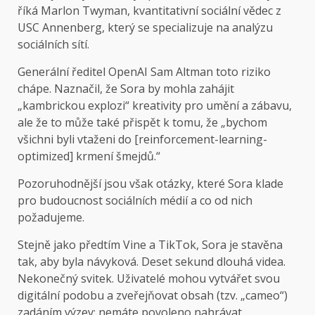
říká Marlon Twyman, kvantitativní sociální vědec z
USC Annenberg, který se specializuje na analýzu
sociálních sítí.
Generální ředitel OpenAI Sam Altman toto riziko
chápe. Naznačil, že Sora by mohla zahájit
„kambrickou explozi“ kreativity pro umění a zábavu,
ale že to může také přispět k tomu, že „bychom
všichni byli vtaženi do [reinforcement-learning-
optimized] krmení šmejdů.“
Pozoruhodnější jsou však otázky, které Sora klade
pro budoucnost sociálních médií a co od nich
požadujeme.
Stejně jako předtím Vine a TikTok, Sora je stavěna
tak, aby byla návyková. Deset sekund dlouhá videa.
Nekonečný svitek. Uživatelé mohou vytvářet svou
digitální podobu a zveřejňovat obsah (tzv. „cameo“)
zadáním výzev; nemáte povoleno nahrávat