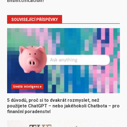
Enshittification?
SOUVISEJÍCÍ PŘÍSPĚVKY
Umělá inteligence
5 důvodů, proč si to dvakrát rozmyslet, než
použijete ChatGPT – nebo jakéhokoli Chatbota – pro
finanční poradenství