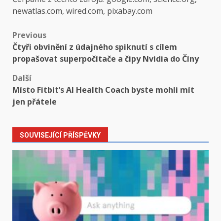
newatlas.com, wired.com, pixabay.com
Post
Previous
Čtyři obvinění z údajného spiknutí s cílem
navigation
propašovat superpočítače a čipy Nvidia do Číny
Další
Místo Fitbit’s AI Health Coach byste mohli mít
jen přátele
SOUVISEJÍCÍ PŘÍSPĚVKY