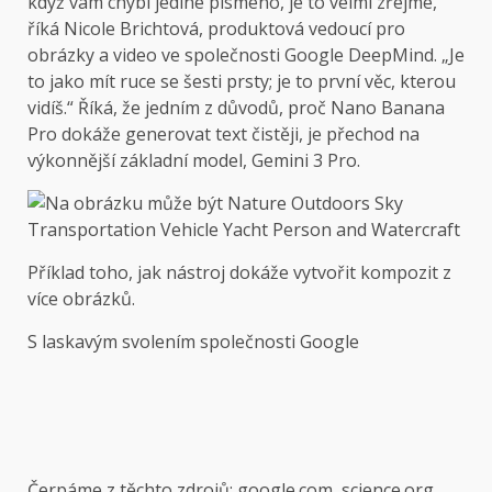
když vám chybí jediné písmeno, je to velmi zřejmé,“
říká Nicole Brichtová, produktová vedoucí pro
obrázky a video ve společnosti Google DeepMind. „Je
to jako mít ruce se šesti prsty; je to první věc, kterou
vidíš.“ Říká, že jedním z důvodů, proč Nano Banana
Pro dokáže generovat text čistěji, je přechod na
výkonnější základní model, Gemini 3 Pro.
Příklad toho, jak nástroj dokáže vytvořit kompozit z
více obrázků.
S laskavým svolením společnosti Google
Čerpáme z těchto zdrojů: google.com, science.org,