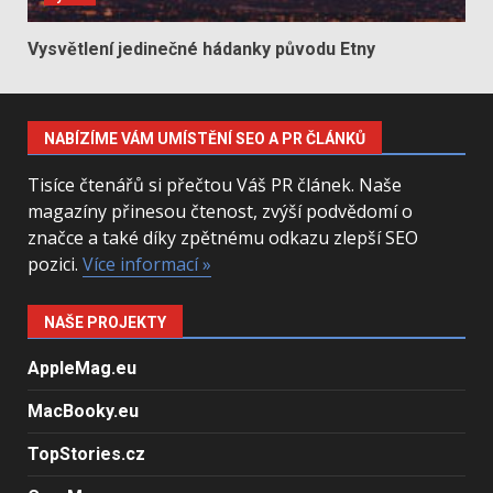
Vysvětlení jedinečné hádanky původu Etny
NABÍZÍME VÁM UMÍSTĚNÍ SEO A PR ČLÁNKŮ
Tisíce čtenářů si přečtou Váš PR článek. Naše
magazíny přinesou čtenost, zvýší podvědomí o
značce a také díky zpětnému odkazu zlepší SEO
pozici.
Více informací »
NAŠE PROJEKTY
AppleMag.eu
MacBooky.eu
TopStories.cz