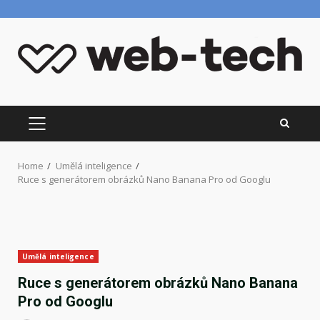
Skip
to
content
PRIMARY
MENU
Home
Umělá inteligence
Ruce s generátorem obrázků Nano Banana Pro od Googlu
Umělá inteligence
Ruce s generátorem obrázků Nano Banana
Pro od Googlu