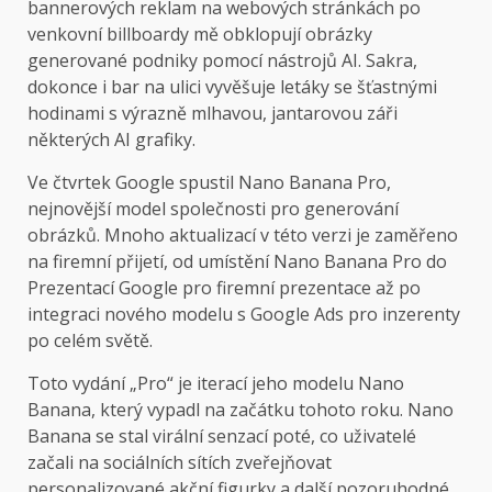
bannerových reklam na webových stránkách po
venkovní billboardy mě obklopují obrázky
generované podniky pomocí nástrojů AI. Sakra,
dokonce i bar na ulici vyvěšuje letáky se šťastnými
hodinami s výrazně mlhavou, jantarovou záři
některých AI grafiky.
Ve čtvrtek Google spustil Nano Banana Pro,
nejnovější model společnosti pro generování
obrázků. Mnoho aktualizací v této verzi je zaměřeno
na firemní přijetí, od umístění Nano Banana Pro do
Prezentací Google pro firemní prezentace až po
integraci nového modelu s Google Ads pro inzerenty
po celém světě.
Toto vydání „Pro“ je iterací jeho modelu Nano
Banana, který vypadl na začátku tohoto roku. Nano
Banana se stal virální senzací poté, co uživatelé
začali na sociálních sítích zveřejňovat
personalizované akční figurky a další pozoruhodné