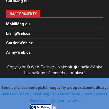
CarsMag.eu
NAŠE PROJEKTY
MobilMag.eu
LivingWeb.cz
GardenWeb.cz
Army-Web.cz
Copyright © Web-Tech.cz - Nekopírujte naše články
bez našeho písemného souhlasu!
Související technologické magazíny a doporučené odkazy:
WebTech247.cz
|
MobilMag.eu
|
MacBooky.eu
|
DotekSlova.cz
|
Ekoafin.cz
|
CZIN.eu
|
Internet