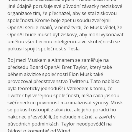
jiné údajně porušuje své původní závazky neziskové
organizace tím, že přecházel, aby se stal ziskovou
společností. Kromě boje zpět u soudu zveřejnil
OpenAI sérii e-mailů, v němž tvrdí, že Musk věděl, že
OpenAI bude muset být ziskový, aby mohl vykonávat
umělou všeobecnou inteligenci-a ve skutečnosti se
pokusil spojit společnost s Tesla.
Boj mezi Muskem a Altmanem se zaměřuje na
předsedu Board OpenAI Bret Taylor, který také
během akvizice společnosti Elon Musk také
provozoval představenstvo Twitteru. Tato nabídka
byla teoreticky jednodušší. Vzhledem k tomu, že
Twitter byl veřejnou společností, měla rada jasnou
svěřeneckou povinnost maximalizovat výnosy. Musk
se pokusil ustoupit z akvizice, ale jeho poradci ho
nakonec přesvědčili, že nebude možné, a zavřel v
původních podmínkách. Taylor neodpověděl na
žádost o komentář od Wired.