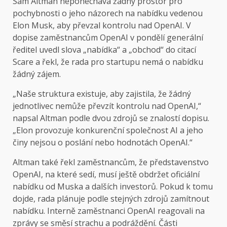
Sam Altman neponechává žádný prostor pro
pochybnosti o jeho názorech na nabídku vedenou
Elon Musk, aby převzal kontrolu nad OpenAI. V
dopise zaměstnancům OpenAI v pondělí generální
ředitel uvedl slova „nabídka“ a „obchod“ do citací
Scare a řekl, že rada pro startupu nemá o nabídku
žádný zájem.
„Naše struktura existuje, aby zajistila, že žádný
jednotlivec nemůže převzít kontrolu nad OpenAI,“
napsal Altman podle dvou zdrojů se znalostí dopisu.
„Elon provozuje konkurenční společnost AI a jeho
činy nejsou o poslání nebo hodnotách OpenAI.“
Altman také řekl zaměstnancům, že představenstvo
OpenAI, na které sedí, musí ještě obdržet oficiální
nabídku od Muska a dalších investorů. Pokud k tomu
dojde, rada plánuje podle stejných zdrojů zamítnout
nabídku. Interně zaměstnanci OpenAI reagovali na
zprávy se směsí strachu a podráždění. Části