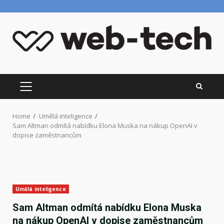
Skip
to
content
PRIMARY
MENU
Home
Umělá inteligence
Sam Altman odmítá nabídku Elona Muska na nákup OpenAI v
dopise zaměstnancům
Umělá inteligence
Sam Altman odmítá nabídku Elona Muska
na nákup OpenAI v dopise zaměstnancům