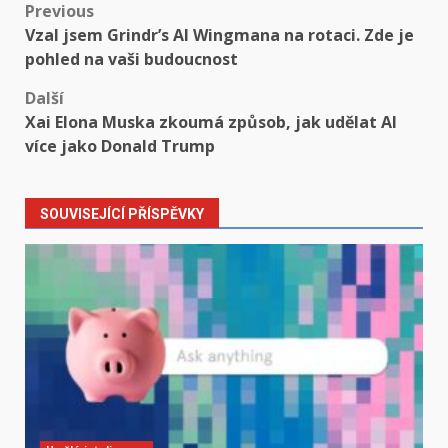
Post
Previous
Vzal jsem Grindr’s AI Wingmana na rotaci. Zde je
navigation
pohled na vaši budoucnost
Další
Xai Elona Muska zkoumá způsob, jak udělat AI
více jako Donald Trump
SOUVISEJÍCÍ PŘÍSPĚVKY