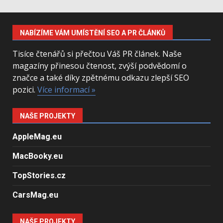
NABÍZÍME VÁM UMÍSTĚNÍ SEO A PR ČLÁNKŮ
Tisíce čtenářů si přečtou Váš PR článek. Naše
magazíny přinesou čtenost, zvýší podvědomí o
značce a také díky zpětnému odkazu zlepší SEO
pozici.
Více informací »
NAŠE PROJEKTY
AppleMag.eu
MacBooky.eu
TopStories.cz
CarsMag.eu
NAŠE PROJEKTY