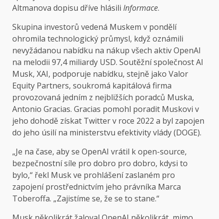
Altmanova dopisu dříve hlásili
Informace
.
Skupina investorů vedená Muskem v pondělí
ohromila technologický průmysl, když oznámili
nevyžádanou nabídku na nákup všech aktiv OpenAI
na melodii 97,4 miliardy USD. Soutěžní společnost AI
Musk, XAI, podporuje nabídku, stejně jako Valor
Equity Partners, soukromá kapitálová firma
provozovaná jedním z nejbližších poradců Muska,
Antonio Gracias. Gracias pomohl poradit Muskovi v
jeho dohodě získat Twitter v roce 2022 a byl zapojen
do jeho úsilí na ministerstvu efektivity vlády (DOGE).
„Je na čase, aby se OpenAI vrátil k open-source,
bezpečnostní síle pro dobro pro dobro, kdysi to
bylo,“ řekl Musk ve prohlášení zaslaném pro
zapojení prostřednictvím jeho právníka Marca
Toberoffa. „Zajistíme se, že se to stane.“
Musk několikrát žaloval OpenAI několikrát, mimo