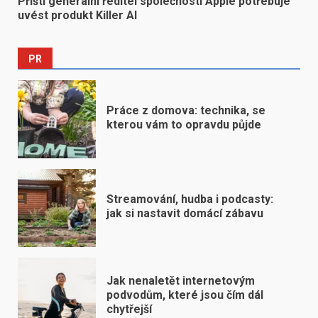
Příští generální ředitel společnosti Apple potřebuje
uvést produkt Killer AI
PR
Práce z domova: technika, se
kterou vám to opravdu půjde
Streamování, hudba i podcasty:
jak si nastavit domácí zábavu
Jak nenaletět internetovým
podvodům, které jsou čím dál
chytřejší