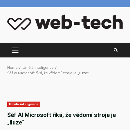
Skip
to
content
PRIMARY
MENU
Home
Umělá inteligence
Šéf AI Microsoft říká, že vědomí stroje je „iluze“
Umělá inteligence
Šéf AI Microsoft říká, že vědomí stroje je
„iluze“