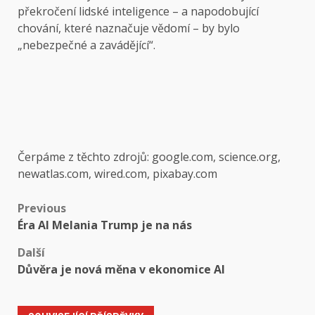
překročení lidské inteligence – a napodobující
chování, které naznačuje vědomí – by bylo
„nebezpečné a zavádějící“.
Čerpáme z těchto zdrojů: google.com, science.org,
newatlas.com, wired.com, pixabay.com
Post
Previous
Éra AI Melania Trump je na nás
navigation
Další
Důvěra je nová měna v ekonomice AI