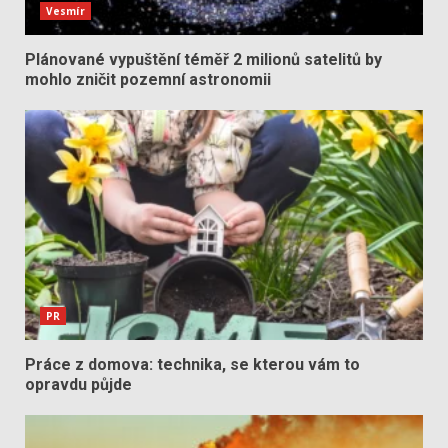
Vesmír
Plánované vypuštění téměř 2 milionů satelitů by
mohlo zničit pozemní astronomii
PR
Práce z domova: technika, se kterou vám to
opravdu půjde