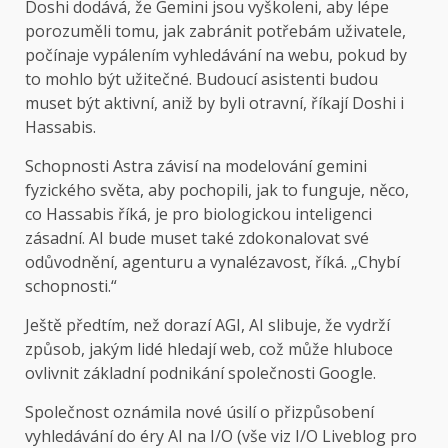
Doshi dodává, že Gemini jsou vyškoleni, aby lépe
porozuměli tomu, jak zabránit potřebám uživatele,
počínaje vypálením vyhledávání na webu, pokud by
to mohlo být užitečné. Budoucí asistenti budou
muset být aktivní, aniž by byli otravní, říkají Doshi i
Hassabis.
Schopnosti Astra závisí na modelování gemini
fyzického světa, aby pochopili, jak to funguje, něco,
co Hassabis říká, je pro biologickou inteligenci
zásadní. AI bude muset také zdokonalovat své
odůvodnění, agenturu a vynalézavost, říká. „Chybí
schopnosti.“
Ještě předtím, než dorazí AGI, AI slibuje, že vydrží
způsob, jakým lidé hledají web, což může hluboce
ovlivnit základní podnikání společnosti Google.
Společnost oznámila nové úsilí o přizpůsobení
vyhledávání do éry AI na I/O (vše viz I/O Liveblog pro