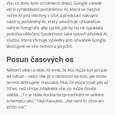
vše, co dnes bylo oznámeno dnes). Google zavede
verzi vyhledávání poháněnou AI, která se nazývá
režim AI pro všechny v USA a představí nákupní
nástroj poháněný AI, který umožňuje uživatelům
nahrát fotografii, aby zjistili, jak by na ně vypadala
položka oblečení. Společnost také vytvoří přehled AI,
službu, která shrnuje výsledky pro uživatele Google,
dostupné ve více zemích a jazycích.
Posun časových os
Někteří vědci a vědci AI tvrdí, že AGI může být jen pár
let odtud – nebo zde již v závislosti na tom, jak tento
termín definujete. Hassabis říká, že může trvat pět až
10 let, než stroje zvládněte vše, co může člověk
udělat. „To je stále docela bezprostřední ve velkém
schématu věcí,“ říká Hassabis. „Ale není to zítra ani
příští rok.“