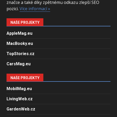
značce a také díky zpětnému odkazu zlepší SEO
pozici.
Více informací »
NAŠE PROJEKTY
AppleMag.eu
MacBooky.eu
TopStories.cz
CarsMag.eu
NAŠE PROJEKTY
MobilMag.eu
LivingWeb.cz
GardenWeb.cz