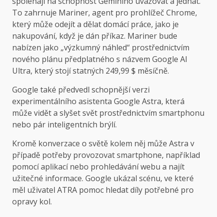
spoléhají na schopnost Geminiho uvažovat a jednat.
To zahrnuje Mariner, agent pro prohlížeč Chrome,
který může odejít a dělat domácí práce, jako je
nakupování, když je dán příkaz. Mariner bude
nabízen jako „výzkumný náhled“ prostřednictvím
nového plánu předplatného s názvem Google AI
Ultra, který stojí statných 249,99 $ měsíčně.
Google také předvedl schopnější verzi
experimentálního asistenta Google Astra, která
může vidět a slyšet svět prostřednictvím smartphonu
nebo pár inteligentních brýlí.
Kromě konverzace o světě kolem něj může Astra v
případě potřeby provozovat smartphone, například
pomocí aplikací nebo prohledávání webu a najít
užitečné informace. Google ukázal scénu, ve které
měl uživatel ATRA pomoc hledat díly potřebné pro
opravy kol.