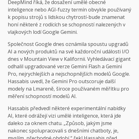
DeepMind říká, že dosažení umělé obecné
inteligence nebo AGI-fuzzy termín obvykle používaný
k popisu strojů s lidskou chytrostí-bude znamenat
honí některé z rodících se schopností nalezených v
vlajkových lodí Google Gemini.
Společnost Google dnes oznámila spoustu upgradů
AI a nových produktů na své každoroční události I/O
dnes v Mountain View v Kalifornii. Vyhledávací gigant
odhalil upgradované verze Gemini Flash a Gemini
Pro, nejrychlejších a nejschopnějších modelů Google.
Hassabis uvedl, že Gemini Pro outscoruje další
modely na Lmareně, široce používaném měřítku pro
měření schopností modelů AI.
Hassabis předvedl některé experimentální nabídky
AI, které odrážejí vizi umělé inteligence, která jde
daleko za oknem chatu. „Způsob, jakým jsme
nakonec spolupracovali s dnešními chatboty, je,
myslím, přechodné období,“ řekl Hassabis před