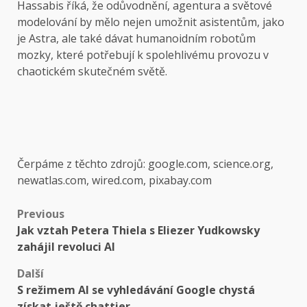
Hassabis říká, že odůvodnění, agentura a světové
modelování by mělo nejen umožnit asistentům, jako
je Astra, ale také dávat humanoidním robotům
mozky, které potřebují k spolehlivému provozu v
chaotickém skutečném světě.
Čerpáme z těchto zdrojů: google.com, science.org,
newatlas.com, wired.com, pixabay.com
Post
Previous
Jak vztah Petera Thiela s Eliezer Yudkowsky
navigation
zahájil revoluci AI
Další
S režimem AI se vyhledávání Google chystá
získat ještě chattier