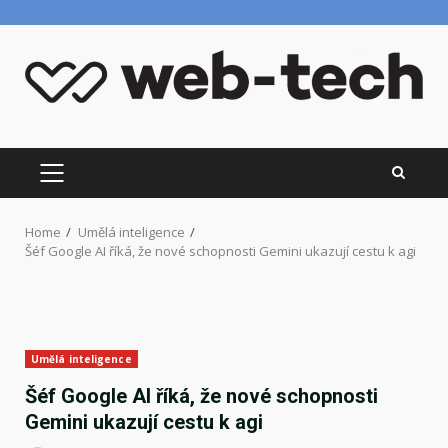
Skip
to
content
PRIMARY
MENU
Home
Umělá inteligence
Šéf Google AI říká, že nové schopnosti Gemini ukazují cestu k agi
Umělá inteligence
Šéf Google AI říká, že nové schopnosti
Gemini ukazují cestu k agi