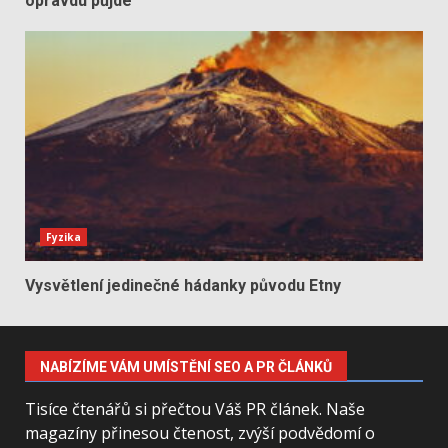
opravdu půjde
Fyzika
Vysvětlení jedinečné hádanky původu Etny
NABÍZÍME VÁM UMÍSTĚNÍ SEO A PR ČLÁNKŮ
Tisíce čtenářů si přečtou Váš PR článek. Naše
magazíny přinesou čtenost, zvýší podvědomí o