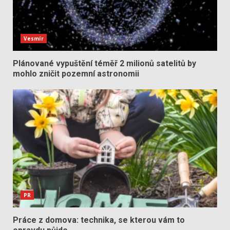
Vesmír
Plánované vypuštění téměř 2 milionů satelitů by
mohlo zničit pozemní astronomii
PR
Práce z domova: technika, se kterou vám to