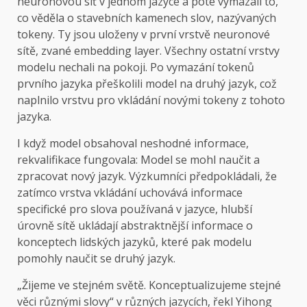
neuronovou síť v jednom jazyce a poté vymazali to,
co věděla o stavebních kamenech slov, nazývaných
tokeny. Ty jsou uloženy v první vrstvě neuronové
sítě, zvané embedding layer. Všechny ostatní vrstvy
modelu nechali na pokoji. Po vymazání tokenů
prvního jazyka přeškolili model na druhý jazyk, což
naplnilo vrstvu pro vkládání novými tokeny z tohoto
jazyka.
I když model obsahoval neshodné informace,
rekvalifikace fungovala: Model se mohl naučit a
zpracovat nový jazyk. Výzkumníci předpokládali, že
zatímco vrstva vkládání uchovává informace
specifické pro slova používaná v jazyce, hlubší
úrovně sítě ukládají abstraktnější informace o
konceptech lidských jazyků, které pak modelu
pomohly naučit se druhý jazyk.
„Žijeme ve stejném světě. Konceptualizujeme stejné
věci různými slovy“ v různých jazycích, řekl Yihong