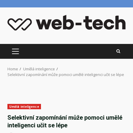
Skip
to
content
PRIMARY
MENU
Home
Umělá inteligence
Selektivní zapomínání může pomoci umělé inteligenci učit se lépe
Umělá inteligence
Selektivní zapomínání může pomoci umělé
inteligenci učit se lépe