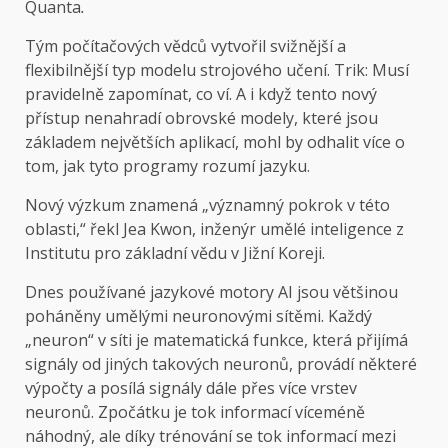
Quanta
.
Tým počítačových vědců vytvořil svižnější a
flexibilnější typ modelu strojového učení. Trik: Musí
pravidelně zapomínat, co ví. A i když tento nový
přístup nenahradí obrovské modely, které jsou
základem největších aplikací, mohl by odhalit více o
tom, jak tyto programy rozumí jazyku.
Nový výzkum znamená „významný pokrok v této
oblasti,“ řekl Jea Kwon, inženýr umělé inteligence z
Institutu pro základní vědu v Jižní Koreji.
Dnes používané jazykové motory AI jsou většinou
poháněny umělými neuronovými sítěmi. Každý
„neuron“ v síti je matematická funkce, která přijímá
signály od jiných takových neuronů, provádí některé
výpočty a posílá signály dále přes více vrstev
neuronů. Zpočátku je tok informací víceméně
náhodný, ale díky trénování se tok informací mezi