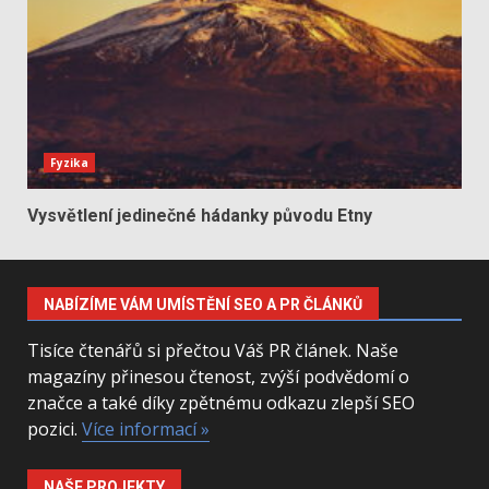
Fyzika
Vysvětlení jedinečné hádanky původu Etny
NABÍZÍME VÁM UMÍSTĚNÍ SEO A PR ČLÁNKŮ
Tisíce čtenářů si přečtou Váš PR článek. Naše
magazíny přinesou čtenost, zvýší podvědomí o
značce a také díky zpětnému odkazu zlepší SEO
pozici.
Více informací »
NAŠE PROJEKTY