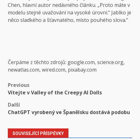
Chen, hlavní autor nedávného článku. „Proto máte v
modelu stejné uvažování na vysoké úrovni.“ Jablko je
něco sladkého a šťavnatého, místo pouhého slova.“
Čerpáme z těchto zdrojů: google.com, science.org,
newatlas.com, wired.com, pixabay.com
Post
Previous
Vítejte v Valley of the Creepy AI Dolls
navigation
Další
ChatGPT vyrobený ve Španělsku dostává podobu
SOUVISEJÍCÍ PŘÍSPĚVKY