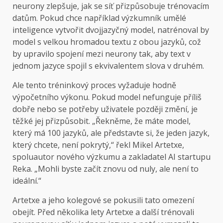
neurony zlepšuje, jak se síť přizpůsobuje trénovacím
datům. Pokud chce například výzkumník umělé
inteligence vytvořit dvojjazyčný model, natrénoval by
model s velkou hromadou textu z obou jazyků, což
by upravilo spojení mezi neurony tak, aby text v
jednom jazyce spojil s ekvivalentem slova v druhém.
Ale tento tréninkový proces vyžaduje hodně
výpočetního výkonu. Pokud model nefunguje příliš
dobře nebo se potřeby uživatele později změní, je
těžké jej přizpůsobit. „Řekněme, že máte model,
který má 100 jazyků, ale představte si, že jeden jazyk,
který chcete, není pokrytý,“ řekl Mikel Artetxe,
spoluautor nového výzkumu a zakladatel AI startupu
Reka. „Mohli byste začít znovu od nuly, ale není to
ideální.“
Artetxe a jeho kolegové se pokusili tato omezení
obejít. Před několika lety Artetxe a další trénovali