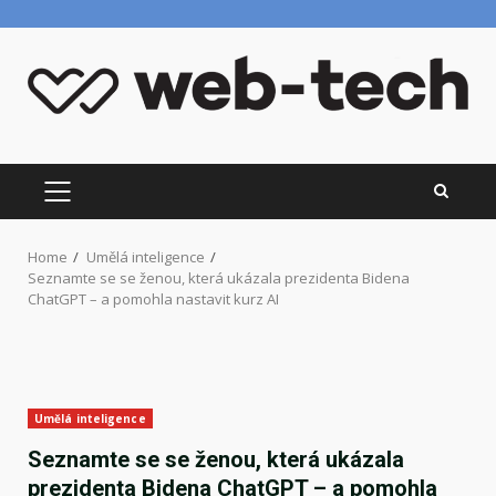
Skip
to
content
PRIMARY
MENU
Home
Umělá inteligence
Seznamte se se ženou, která ukázala prezidenta Bidena
ChatGPT – a pomohla nastavit kurz AI
Umělá inteligence
Seznamte se se ženou, která ukázala
prezidenta Bidena ChatGPT – a pomohla