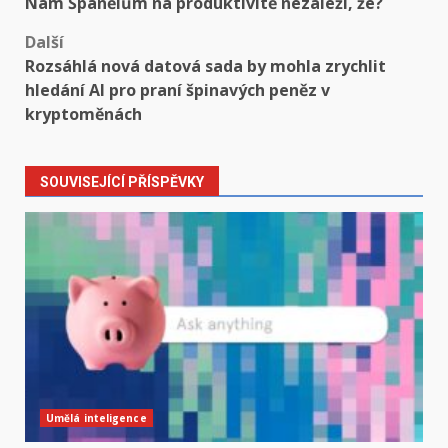
Nám Španělům na produktivitě nezáleží, že?
navigation
Další
Rozsáhlá nová datová sada by mohla zrychlit
hledání AI pro praní špinavých peněz v
kryptoměnách
SOUVISEJÍCÍ PŘÍSPĚVKY
Umělá inteligence