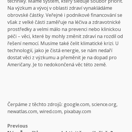
techniky. Máme systém, který sleduje soubor priorit.
Na výzkum a vývoj v oblasti zdraví vynakládáme
obrovské částky. Veřejné i podnikové financování se
však z velké části zaměřuje na léčiva a zdravotnické
prostředky a velmi málo na prevenci nebo klinickou
péči – věci, které by mohly změnit zdraví na rozdíl od
řešení nemocí. Musíme také čelit klimatické krizi. U
technologií, jako je čistá energie, se nám nedaří
dostat věci z výzkumu a přeměnit je na dopad pro
Američany. Je to nedokončená věc této země.
Čerpáme z těchto zdrojů: google.com, science.org,
newatlas.com, wired.com, pixabay.com
Post
Previous