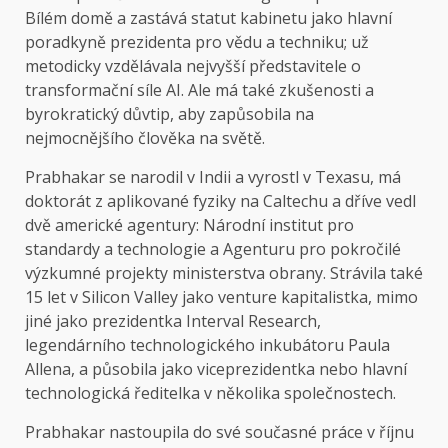
Bílém domě a zastává statut kabinetu jako hlavní
poradkyně prezidenta pro vědu a techniku; už
metodicky vzdělávala nejvyšší představitele o
transformační síle AI. Ale má také zkušenosti a
byrokratický důvtip, aby zapůsobila na
nejmocnějšího člověka na světě.
Prabhakar se narodil v Indii a vyrostl v Texasu, má
doktorát z aplikované fyziky na Caltechu a dříve vedl
dvě americké agentury: Národní institut pro
standardy a technologie a Agenturu pro pokročilé
výzkumné projekty ministerstva obrany. Strávila také
15 let v Silicon Valley jako venture kapitalistka, mimo
jiné jako prezidentka Interval Research,
legendárního technologického inkubátoru Paula
Allena, a působila jako viceprezidentka nebo hlavní
technologická ředitelka v několika společnostech.
Prabhakar nastoupila do své současné práce v říjnu