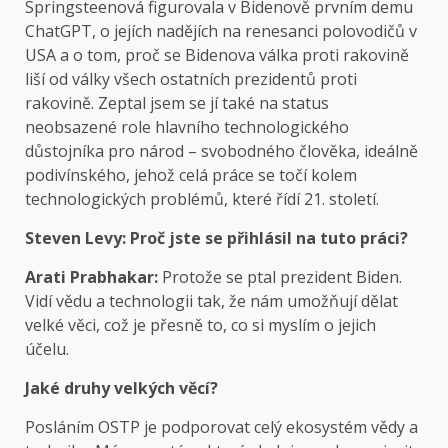
Springsteenová figurovala v Bidenově prvním demu
ChatGPT, o jejích nadějích na renesanci polovodičů v
USA a o tom, proč se Bidenova válka proti rakovině
liší od války všech ostatních prezidentů proti
rakovině. Zeptal jsem se jí také na status
neobsazené role hlavního technologického
důstojníka pro národ – svobodného člověka, ideálně
podivínského, jehož celá práce se točí kolem
technologických problémů, které řídí 21. století.
Steven Levy: Proč jste se přihlásil na tuto práci?
Arati Prabhakar:
Protože se ptal prezident Biden.
Vidí vědu a technologii tak, že nám umožňují dělat
velké věci, což je přesně to, co si myslím o jejich
účelu.
Jaké druhy velkých věcí?
Posláním OSTP je podporovat celý ekosystém vědy a