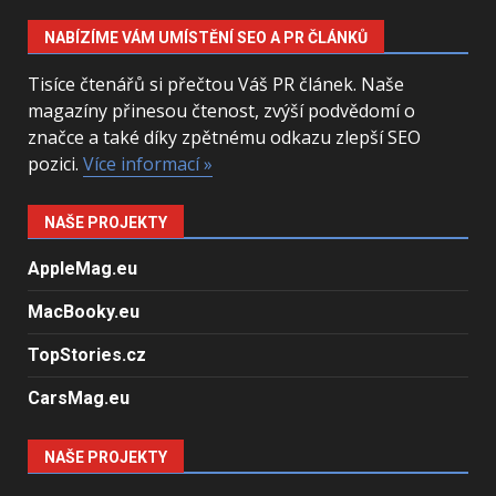
NABÍZÍME VÁM UMÍSTĚNÍ SEO A PR ČLÁNKŮ
Tisíce čtenářů si přečtou Váš PR článek. Naše
magazíny přinesou čtenost, zvýší podvědomí o
značce a také díky zpětnému odkazu zlepší SEO
pozici.
Více informací »
NAŠE PROJEKTY
AppleMag.eu
MacBooky.eu
TopStories.cz
CarsMag.eu
NAŠE PROJEKTY