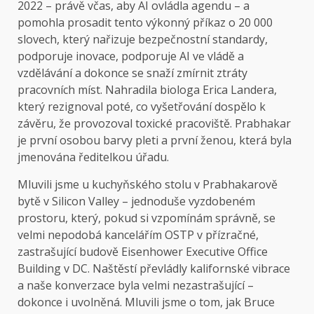
2022 – právě včas, aby AI ovládla agendu – a
pomohla prosadit tento výkonný příkaz o 20 000
slovech, který nařizuje bezpečnostní standardy,
podporuje inovace, podporuje AI ve vládě a
vzdělávání a dokonce se snaží zmírnit ztráty
pracovních míst. Nahradila biologa Erica Landera,
který rezignoval poté, co vyšetřování dospělo k
závěru, že provozoval toxické pracoviště. Prabhakar
je první osobou barvy pleti a první ženou, která byla
jmenována ředitelkou úřadu.
Mluvili jsme u kuchyňského stolu v Prabhakarově
bytě v Silicon Valley – jednoduše vyzdobeném
prostoru, který, pokud si vzpomínám správně, se
velmi nepodobá kancelářím OSTP v přízračné,
zastrašující budově Eisenhower Executive Office
Building v DC. Naštěstí převládly kalifornské vibrace
a naše konverzace byla velmi nezastrašující –
dokonce i uvolněná. Mluvili jsme o tom, jak Bruce