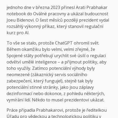
jednoho dne v
března 2023 přinesl Arati Prabhakar
notebook do Oválné pracovny a ukázal budoucnost
Joeu Bidenovi. O šest měsíců později prezident vydal
rozsáhlý výkonný příkaz, který stanovil regulační
kurz pro AI.
To vše se stalo, protože ChatGPT ohromil svět.
Během okamžiku bylo velmi, velmi zřejmé, že
Spojené státy potřebují urychlit své úsilí o regulaci
odvětví umělé inteligence – a přijmout politiky, aby
toho využily. Zatímco potenciální výhody byly
neomezené (zákaznický servis sociálního
zabezpečení, který funguje!), stejně tak byly
potenciální stinné stránky, jako jsou záplavy
dezinformací nebo dokonce, z pohledu některých,
vymírání lidí. Někdo to musel prezidentovi ukázat.
Práce připadla Prabhakarovi, protože je ředitelkou
Úřadu pro vědeckou a technologickou politiku v