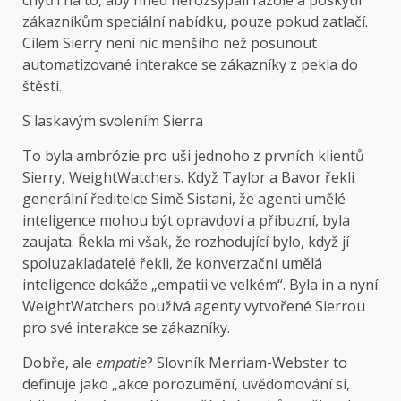
chytří na to, aby hned nerozsypali fazole a poskytli
zákazníkům speciální nabídku, pouze pokud zatlačí.
Cílem Sierry není nic menšího než posunout
automatizované interakce se zákazníky z pekla do
štěstí.
S laskavým svolením Sierra
To byla ambrózie pro uši jednoho z prvních klientů
Sierry, WeightWatchers. Když Taylor a Bavor řekli
generální ředitelce Simě Sistani, že agenti umělé
inteligence mohou být opravdoví a příbuzní, byla
zaujata. Řekla mi však, že rozhodující bylo, když jí
spoluzakladatelé řekli, že konverzační umělá
inteligence dokáže „empatii ve velkém“. Byla in a nyní
WeightWatchers používá agenty vytvořené Sierrou
pro své interakce se zákazníky.
Dobře, ale
empatie
? Slovník Merriam-Webster to
definuje jako „akce porozumění, uvědomování si,