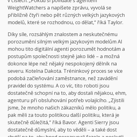
v číslech. „Pokud si povídáte s agentem
WeightWatchers a napíšete zprávu, vyvolá se
přibližně čtyři nebo pět různých velkých jazykových
modelů, které se rozhodnou, co dělat,“ říká Taylor.
Díky síle, rozsáhlým znalostem a neskutečnému
porozumění silným velkým jazykovým modelům AI
mohou tito digitální agenti porozumět hodnotám a
postupům společnosti stejně jako lidé – a možná
dokonce lépe než nějaký nespokojený dělník na
severu. Kotelna Dakota. Tréninkový proces se více
podobá začleňování zaměstnance, než zavádění
pravidel do systému. A co víc, tito roboti jsou
dostatečně schopní na to, aby dostali nějakou, ehm,
agenturu při obsluhování potřeb volajícího. „Zjistili
jsme, že mnoho našich zákazníků mělo politiku, a
pak měli za touto politikou další politiku, která je
skutečně důležitá,“ říká Bavor. Agenti Sierry jsou
dostatečně důmyslní, aby to věděli – a také dost