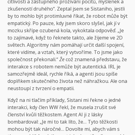
citlivosti a zástupného prožívání pocitů, myšlenek a
zkušeností druhého“. Zeptal jsem se Sistaniho, jestli
by to mohlo být protimluvné říkat, že robot může být
empatický. Po pauze, kdy jsem skoro slyšel, jak jí v
mozku skřípe ozubená kola, vykoktala odpověď. „Je
to zajímavé, když to řeknete takto, ale žijeme ve 2D
světech. Algoritmy nám pomáhají určit další spojení,
které vidíme, a vztah, který vytvoříme. To jsme jako
společnost překonali.“
Že
což znamená představu, že
interakce s robotem nemůže být autentická. IRL je
samozřejmě ideál, rychle říká, a agenti jsou spíše
doplňkem skutečného života než náhražkou. Ale ona
neustoupí z tvrzení o empatii.
Když na ni tlačím příklady, Sistani mi řekne o jedné
interakci, kdy člen WW řekl, že musela zrušit své
členství kvůli těžkostem. Agent AI ji z lásky
bombardoval: „Je mi to tak líto, že… Tyto těžkosti
mohou být tak náročné… Dovolte mi, abych vám s