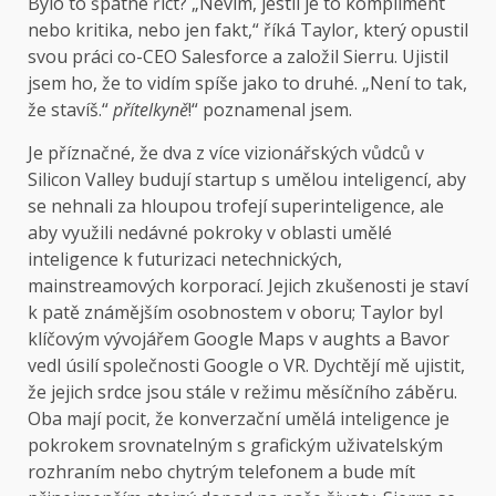
Bylo to špatné říct? „Nevím, jestli je to kompliment
nebo kritika, nebo jen fakt,“ říká Taylor, který opustil
svou práci co-CEO Salesforce a založil Sierru. Ujistil
jsem ho, že to vidím spíše jako to druhé. „Není to tak,
že stavíš.“
přítelkyně
!“ poznamenal jsem.
Je příznačné, že dva z více vizionářských vůdců v
Silicon Valley budují startup s umělou inteligencí, aby
se nehnali za hloupou trofejí superinteligence, ale
aby využili nedávné pokroky v oblasti umělé
inteligence k futurizaci netechnických,
mainstreamových korporací. Jejich zkušenosti je staví
k patě známějším osobnostem v oboru; Taylor byl
klíčovým vývojářem Google Maps v aughts a Bavor
vedl úsilí společnosti Google o VR. Dychtějí mě ujistit,
že jejich srdce jsou stále v režimu měsíčního záběru.
Oba mají pocit, že konverzační umělá inteligence je
pokrokem srovnatelným s grafickým uživatelským
rozhraním nebo chytrým telefonem a bude mít