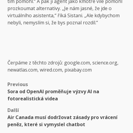
tím pomohl.“ A pak jí agent jako kmotře víle pomohl
prozkoumat alternativy. „Je nám jasné, že jde o
virtuálního asistenta,“ říká Sistani. „Ale kdybychom
nebyli, nemyslím si, že bys poznal rozdíl.“
Čerpáme z těchto zdrojů: google.com, science.org,
newatlas.com, wired.com, pixabay.com
Post
Previous
Sora od OpenAI proměňuje výzvy AI na
navigation
fotorealistická videa
Další
Air Canada musí dodržovat zásady pro vrácení
peněz, které si vymyslel chatbot