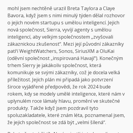
mohl jsem
nechtěně urazil Breta Taylora a Claye
Bavora, když jsem s nimi minulý týden dělal rozhovor
o jejich novém startupu s umělou inteligencí. Jejich
nová společnost, Sierra, vyvíjí agenty s umělou
inteligencí, aby velkým společnostem „zvyšovali
zákaznickou zkušenost“. Mezi její původní zákazníky
patří WeightWatchers, Sonos, SiriusXM a OluKai
(oděvní společnost „inspirovaná Havají“). Konečným
trhem Sierry je jakákoliv společnost, která
komunikuje se svými zákazníky, což je docela velká
příležitost. Jejich plán mi připadá jako potvrzení
široce vyjádřené předpovědi, že rok 2024 bude
rokem, kdy se modely umělé inteligence, které nám v
uplynulém roce lámaly hlavu, promění ve skutečné
produkty. Takže když jsem pozdravil tyto
spoluzakladatele, které znám léta, poznamenal jsem,
že jejich společnost se zdá být „velmi šílená“.