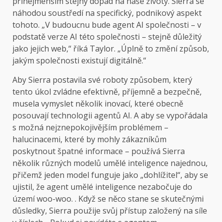
přinejmenším stejný dopad na naše životy. Sierra se
náhodou soustředí na specifický, podnikový aspekt
tohoto. „V budoucnu bude agent AI společnosti – v
podstatě verze AI této společnosti – stejně důležitý
jako jejich web,“ říká Taylor. „Úplně to změní způsob,
jakým společnosti existují digitálně.“
Aby Sierra postavila své roboty způsobem, který
tento úkol zvládne efektivně, příjemně a bezpečně,
musela vymyslet několik inovací, které obecně
posouvají technologii agentů AI. A aby se vypořádala
s možná nejznepokojivějším problémem –
halucinacemi, které by mohly zákazníkům
poskytnout špatné informace – používá Sierra
několik různých modelů umělé inteligence najednou,
přičemž jeden model funguje jako „dohlížitel“, aby se
ujistil, že agent umělé inteligence nezabočuje do
území woo-woo. . Když se něco stane se skutečnými
důsledky, Sierra použije svůj přístup založený na síle