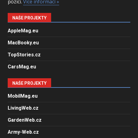
pozici.
Více informací »
NAŠE PROJEKTY
AppleMag.eu
MacBooky.eu
TopStories.cz
CarsMag.eu
NAŠE PROJEKTY
MobilMag.eu
LivingWeb.cz
GardenWeb.cz
Army-Web.cz