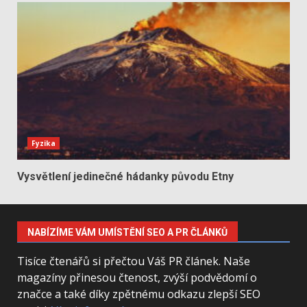
Fyzika
Vysvětlení jedinečné hádanky původu Etny
NABÍZÍME VÁM UMÍSTĚNÍ SEO A PR ČLÁNKŮ
Tisíce čtenářů si přečtou Váš PR článek. Naše
magazíny přinesou čtenost, zvýší podvědomí o
značce a také díky zpětnému odkazu zlepší SEO