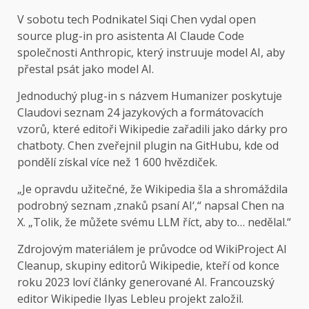
V sobotu tech
Podnikatel Siqi Chen vydal open
source plug-in pro asistenta AI Claude Code
společnosti Anthropic, který instruuje model AI, aby
přestal psát jako model AI.
Jednoduchý plug-in s názvem Humanizer poskytuje
Claudovi seznam 24 jazykových a formátovacích
vzorů, které editoři Wikipedie zařadili jako dárky pro
chatboty. Chen zveřejnil plugin na GitHubu, kde od
pondělí získal více než 1 600 hvězdiček.
„Je opravdu užitečné, že Wikipedia šla a shromáždila
podrobný seznam ‚znaků psaní AI‘,“ napsal Chen na
X. „Tolik, že můžete svému LLM říct, aby to… nedělal.“
Zdrojovým materiálem je průvodce od WikiProject AI
Cleanup, skupiny editorů Wikipedie, kteří od konce
roku 2023 loví články generované AI. Francouzský
editor Wikipedie Ilyas Lebleu projekt založil.