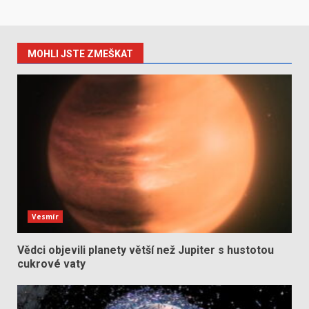
MOHLI JSTE ZMEŠKAT
Vesmír
Vědci objevili planety větší než Jupiter s hustotou
cukrové vaty