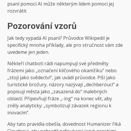
psaní pomocí AI může některým lidem pomoci jej
rozvrátit.
Pozorování vzorů
Jak tedy vypadá AI psaní? Průvodce Wikipedií je
specifický mnoha příklady, ale pro stručnost vám zde
uvedeme jen jeden.
Někteří chatboti rádi napumpují své předměty
frázemi jako „označení klíčového okamžiku“ nebo
„stojí jako svědectví“, jak uvádí průvodce. Píší jako
turistické brožury, názory nazývají „dechberoucí“ a
popisují města jako „zasazená do“ malebných
oblastí. Připevňují fráze „-ing“ na konec vět, aby
zněly analyticky: „symbolizují závazek regionu k
inovacím“.
Aby tato pravidla obešla, dovednost Humanizer říká