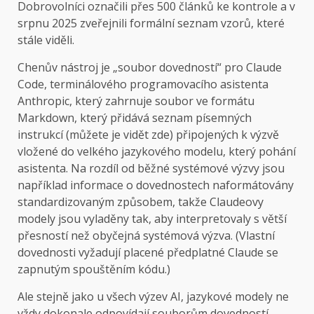
Dobrovolníci označili přes 500 článků ke kontrole a v
srpnu 2025 zveřejnili formální seznam vzorů, které
stále viděli.
Chenův nástroj je „soubor dovedností“ pro Claude
Code, terminálového programovacího asistenta
Anthropic, který zahrnuje soubor ve formátu
Markdown, který přidává seznam písemných
instrukcí (můžete je vidět zde) připojených k výzvě
vložené do velkého jazykového modelu, který pohání
asistenta. Na rozdíl od běžné systémové výzvy jsou
například informace o dovednostech naformátovány
standardizovaným způsobem, takže Claudeovy
modely jsou vyladěny tak, aby interpretovaly s větší
přesností než obyčejná systémová výzva. (Vlastní
dovednosti vyžadují placené předplatné Claude se
zapnutým spouštěním kódu.)
Ale stejně jako u všech výzev AI, jazykové modely ne
vždy dokonale odpovídají souborům dovedností,