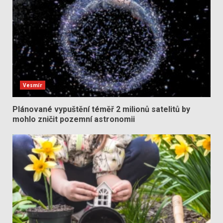
Vesmír
Plánované vypuštění téměř 2 milionů satelitů by
mohlo zničit pozemní astronomii