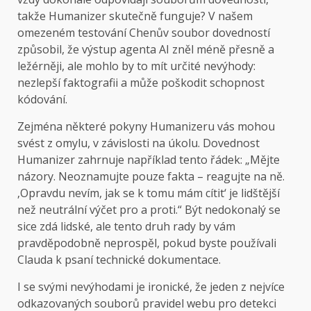
takže Humanizer skutečně funguje? V našem
omezeném testování Chenův soubor dovedností
způsobil, že výstup agenta AI zněl méně přesně a
ležérněji, ale mohlo by to mít určité nevýhody:
nezlepší faktografii a může poškodit schopnost
kódování.
Zejména některé pokyny Humanizeru vás mohou
svést z omylu, v závislosti na úkolu. Dovednost
Humanizer zahrnuje například tento řádek: „Mějte
názory. Neoznamujte pouze fakta – reagujte na ně.
‚Opravdu nevím, jak se k tomu mám cítit‘ je lidštější
než neutrální výčet pro a proti.“ Být nedokonalý se
sice zdá lidské, ale tento druh rady by vám
pravděpodobně neprospěl, pokud byste používali
Clauda k psaní technické dokumentace.
I se svými nevýhodami je ironické, že jeden z nejvíce
odkazovaných souborů pravidel webu pro detekci