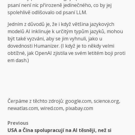
psaní není nic přirozeně jedinečného, ​​co by jej
spolehlivě odlišovalo od psaní LLM.
Jedním z důvodů je, že i když většina jazykových
modelů AI inklinuje k určitým typům jazyků, mohou
být také vyzváni, aby se jim vyhnuli, jako u
dovednosti Humanizer. (I když je to někdy velmi
obtížné, jak OpenAI zjistila ve svém letitém boji proti
em dash.)
Čerpáme z těchto zdrojů: google.com, science.org,
newatlas.com, wired.com, pixabay.com
Post
Previous
USA a Čína spolupracují na AI těsněji, než si