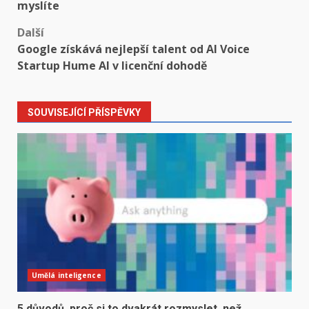
navigation
myslíte
Další
Google získává nejlepší talent od AI Voice
Startup Hume AI v licenční dohodě
SOUVISEJÍCÍ PŘÍSPĚVKY
Umělá inteligence
5 důvodů, proč si to dvakrát rozmyslet, než