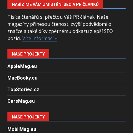
NABÍZÍME VÁM UMÍSTĚNÍ SEO A PR ČLÁNKŮ
Tisíce čtenářů si přečtou Váš PR článek. Naše
magazíny přinesou čtenost, zvýší podvědomí o
značce a také díky zpětnému odkazu zlepší SEO
pozici.
Více informací »
NAŠE PROJEKTY
AppleMag.eu
MacBooky.eu
TopStories.cz
CarsMag.eu
NAŠE PROJEKTY
MobilMag.eu