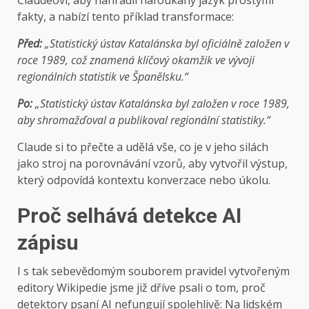
Claudeovi, aby nahradil nafoukaný jazyk prostými
fakty, a nabízí tento příklad transformace:
Před:
„Statistický ústav Katalánska byl oficiálně založen v
roce 1989, což znamená klíčový okamžik ve vývoji
regionálních statistik ve Španělsku.“
Po:
„Statistický ústav Katalánska byl založen v roce 1989,
aby shromažďoval a publikoval regionální statistiky.“
Claude si to přečte a udělá vše, co je v jeho silách
jako stroj na porovnávání vzorů, aby vytvořil výstup,
který odpovídá kontextu konverzace nebo úkolu.
Proč selhává detekce AI
zápisu
I s tak sebevědomým souborem pravidel vytvořeným
editory Wikipedie jsme již dříve psali o tom, proč
detektory psaní AI nefungují spolehlivě: Na lidském