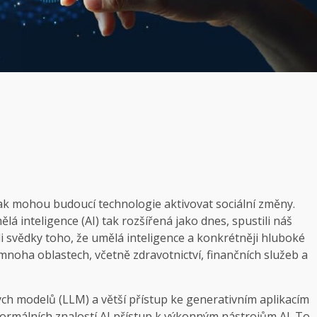
jak mohou budoucí technologie aktivovat sociální změny.
lá inteligence (AI) tak rozšířená jako dnes, spustili náš
i svědky toho, že umělá inteligence a konkrétněji hluboké
oha oblastech, včetně zdravotnictví, finančních služeb a
vých modelů (LLM) a větší přístup ke generativním aplikacím
 formálních znalostí AI přístup k výkonným nástrojům AI. To