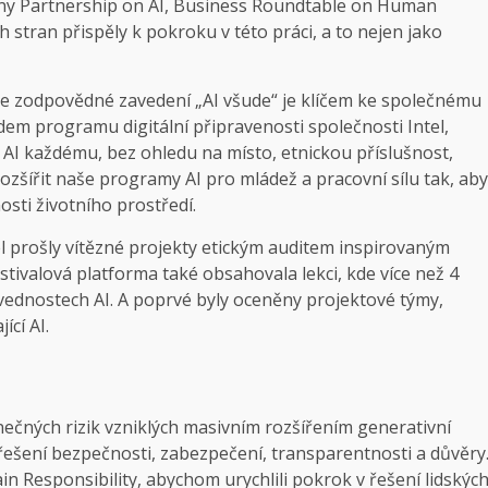
upiny Partnership on AI, Business Roundtable on Human
h stran přispěly k pokroku v této práci, a to nejen jako
, že zodpovědné zavedení „AI všude“ je klíčem ke společnému
adem programu digitální připravenosti společnosti Intel,
AI každému, bez ohledu na místo, etnickou příslušnost,
zšířit naše programy AI pro mládež a pracovní sílu tak, aby
osti životního prostředí.
el prošly vítězné projekty etickým auditem inspirovaným
stivalová platforma také obsahovala lekci, kde více než 4
ovednostech AI. A poprvé byly oceněny projektové týmy,
ící AI.
nečných rizik vzniklých masivním rozšířením generativní
k řešení bezpečnosti, zabezpečení, transparentnosti a důvěry
n Responsibility, abychom urychlili pokrok v řešení lidskýc