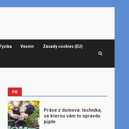
Fyzika
Vesmír
Zásady cookies (EU)
PR
Práce z domova: technika,
se kterou vám to opravdu
půjde