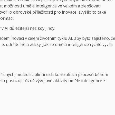
at možnosti umělé inteligence ve velkém a zlepšovat
ytvořilo obrovské příležitosti pro inovace, zvýšilo to také
formací.
AI důležitější než kdy jindy.
dem inovací v celém životním cyklu AI, aby bylo zajištěno, ž
udržitelně a eticky. Jak se umělá inteligence rychle vyvíjí,
 přísných, multidisciplinárních kontrolních procesů během
telu posuzují různé vývojové aktivity umělé inteligence z