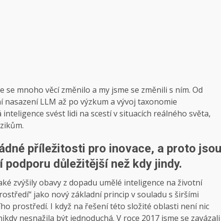
e se mnoho věcí změnilo a my jsme se změnili s ním. Od
ní nasazení LLM až po výzkum a vývoj taxonomie
teligence svést lidi na scestí v situacích reálného světa,
izikům.
dné příležitosti pro inovace, a proto jso
 podporu důležitější než kdy jindy.
aké zvýšily obavy z dopadu umělé inteligence na životní
rostředí“ jako nový základní princip v souladu s širšími
ho prostředí. I když na řešení této složité oblasti není nic
kdy nesnažila být jednoduchá. V roce 2017 jsme se zavázali