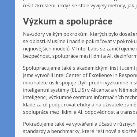
řešit zkreslení, i když se stále vyvíjely metody, jak j
Výzkum a spolupráce
Navzdory velkým pokrokům, kterých bylo dosaženo
se oblasti. Musíme i nadále pokračovat v pokroku,
nejnovějších modelů. V Intel Labs se zaměřujeme n
bezpečnost, spolupráce mezi lidmi a AI, dezinforma
Spolupracujeme také s akademickými institucemi 
jsme vytvořili Intel Center of Excellence in Respo
mnohaleté úsilí spojuje čtyři přední výzkumné ins
inteligentní systémy (ELLIS) v Alicante; a v Ně
inteligenci; výzkumné centrum informačních techn
klade za cíl podporovat etický a na uživatele zam
spolupráce mezi lidmi a AI, odpovědnost a transp
Pokračujeme také ve vytváření a účasti v různých 
standardy a benchmarky, které řeší nové a složi