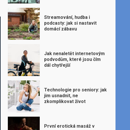
Streamování, hudba i
podcasty: jak si nastavit
domácí zábavu
Jak nenaletět internetovým
podvodům, které jsou čím
dál chytřejší
Technologie pro seniory: jak
jim usnadnit, ne
zkomplikovat život
První erotická masáž v