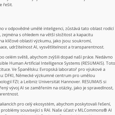
e řešit.
 v odpovědné umělé inteligenci, zůstává tato oblast rodící
 zejména s ohledem na větší složitost a kapacitu
a klíčové oblasti výzkumu, jako jsou: soukromí,
ce, udržitelnost AI, vysvětlitelnost a transparentnost.
po celém světě, abychom zvýšili dopad naší práce. Nedávno
nsible Human Artificial Intelligence Systems (RESUMAIS). Tot
tituce. Ve Španělsku: Evropská laboratoř pro výukové a
mecku: DFKI, Německé výzkumné centrum pro umělou
ologií FZI; a Leibniz Universität Hannover. RESUMAIS si
ěřený vývoj AI se zaměřením na otázky, jako je spravedlnost,
arentnost.
aliancích pro celý ekosystém, abychom poskytovali řešení,
té problémy související s RAI. Naše účast v MLCommons® AI