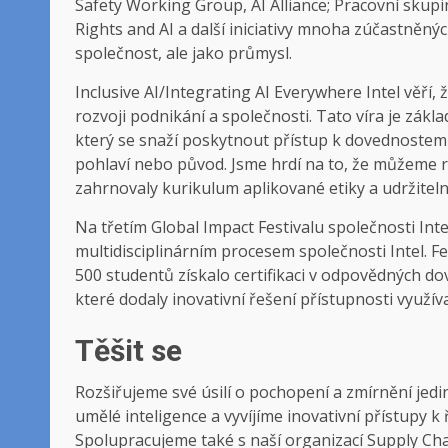
Safety Working Group, AI ​​Alliance; Pracovní sk
Rights and AI a další iniciativy mnoha zúčastněnýc
společnost, ale jako průmysl.
Inclusive AI/Integrating AI Everywhere Intel věří
rozvoji podnikání a společnosti. Tato víra je zákl
který se snaží poskytnout přístup k dovednostem 
pohlaví nebo původ. Jsme hrdí na to, že můžeme ro
zahrnovaly kurikulum aplikované etiky a udržiteln
Na třetím Global Impact Festivalu společnosti Int
multidisciplinárním procesem společnosti Intel. Fe
500 studentů získalo certifikaci v odpovědných d
které dodaly inovativní řešení přístupnosti využívaj
Těšit se
Rozšiřujeme své úsilí o pochopení a zmírnění jedi
umělé inteligence a vyvíjíme inovativní přístupy 
Spolupracujeme také s naší organizací Supply Chai