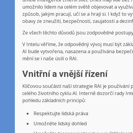
umožnilo lidem na celém světě objevovat a využív
způsob, jakým pracují, učí se a hrají si. I když to v
obavy ze zneužití, bezpečnosti, zaujatosti a dezin
Ze všech těchto důvodů jsou zodpovědné postupy v 
V Intelu věříme, že odpovědný vývoj musí být zákla
AI bude vytvořena, nasazena a používána bezpečně, 
mění se i naše úsilí o RAI.
Vnitřní a vnější řízení
Klíčovou součástí naší strategie RAI je používání
celého životního cyklu AI. Interně dozorčí rady In
pohledu základních principů:
Respektujte lidská práva
Umožněte lidský dohled