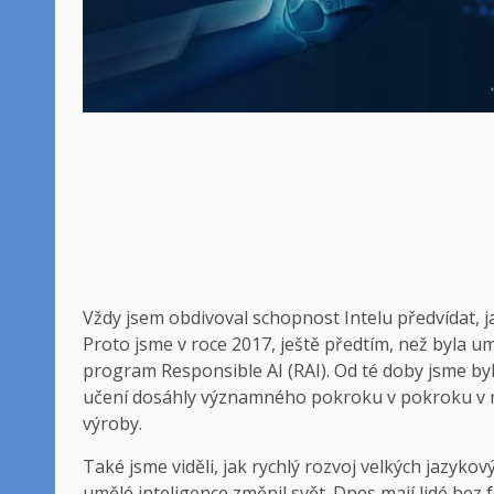
Vždy jsem obdivoval schopnost Intelu předvídat, 
Proto jsme v roce 2017, ještě předtím, než byla umě
program Responsible AI (RAI). Od té doby jsme byl
učení dosáhly významného pokroku v pokroku v mn
výroby.
Také jsme viděli, jak rychlý rozvoj velkých jazyko
umělé inteligence změnil svět. Dnes mají lidé bez