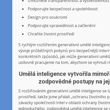
Umožněte transparentnost a vysvětlitelnost
Podporujte bezpečnost a spolehlivost
Design pro soukromí
Podporujte spravedlnost a začlenění
Chraňte životní prostředí
S rychlým rozšířením generativní umělé inteligenc
vývoje průběžných pokynů pro bezpečnější inter
konkrétních způsobů, jak může generativní umělá in
usilovně pracujeme na tom, abychom se vyhnuli r
Umělá inteligence vytvořila mimořá
zodpovědné postupy na její
S rozšiřováním generativní umělé inteligence se t
prostředí, takže jsme přidali „ochranu životního p
závazky společnosti Intel v oblasti ochrany životní
jednoduchého, zodpovědná umělá inteligence se ni