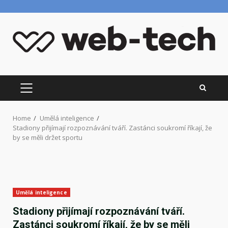
Skip
to
content
PRIMARY
MENU
Home
Umělá inteligence
Stadiony přijímají rozpoznávání tváří. Zastánci soukromí říkají, že
by se měli držet sportu
Umělá inteligence
Stadiony přijímají rozpoznávání tváří.
Zastánci soukromí říkají, že by se měli