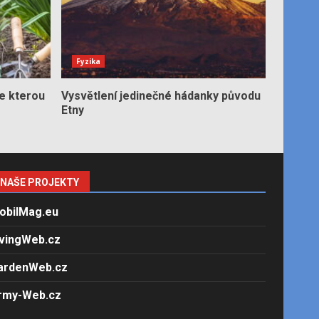
Fyzika
e kterou
Vysvětlení jedinečné hádanky původu
Etny
NAŠE PROJEKTY
obilMag.eu
ivingWeb.cz
ardenWeb.cz
rmy-Web.cz