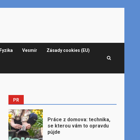
Fyzika
Vesmír
Zásady cookies (EU)
PR
Práce z domova: technika,
se kterou vám to opravdu
půjde