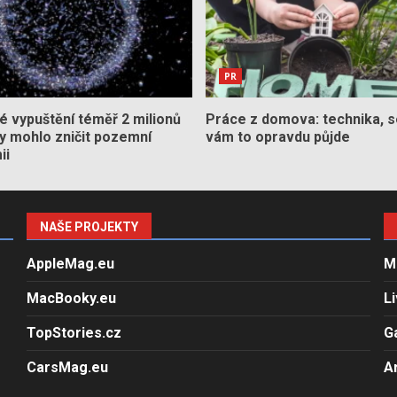
PR
 vypuštění téměř 2 milionů
Práce z domova: technika, s
by mohlo zničit pozemní
vám to opravdu půjde
ii
NAŠE PROJEKTY
AppleMag.eu
M
MacBooky.eu
L
TopStories.cz
G
CarsMag.eu
A