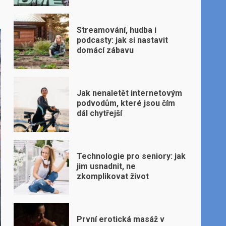
Streamování, hudba i
podcasty: jak si nastavit
domácí zábavu
Jak nenaletět internetovým
podvodům, které jsou čím
dál chytřejší
Technologie pro seniory: jak
jim usnadnit, ne
zkomplikovat život
První erotická masáž v