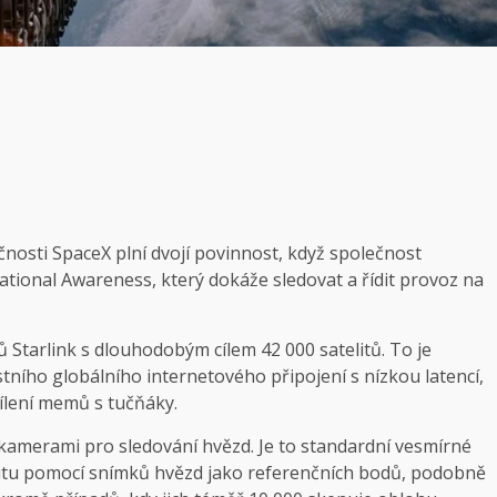
nosti SpaceX plní dvojí povinnost, když společnost
uational Awareness, který dokáže sledovat a řídit provoz na
 Starlink s dlouhodobým cílem 42 000 satelitů. To je
ního globálního internetového připojení s nízkou latencí,
sdílení memů s tučňáky.
 kamerami pro sledování hvězd. Je to standardní vesmírné
elitu pomocí snímků hvězd jako referenčních bodů, podobně