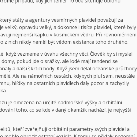
 kromě případů, kdy jich téměř 10 000 skenuje oblohu
který státy a agentury vesmírných plavidel považují za
e velký, opravdu velký, a dokonce i tisíce plavidel, které byly
dstavují nejmenší kapku v kosmickém vědru. Při rovnoměrném
kdo z nich nikdy neměl být vědom existence toho druhého.
ké, když vezmeme v úvahu všechny věci. Člověk by si myslel,
o domy, pokud jde o srážky, ale lodě mají tendenci se
ály a další škrticí body. Když jsem dělal oceánské průchody
ělé. Ale na námořních cestách, kdybych plul sám, neustále
ímnu, hlídky na ostatních plavidlech daly pozor a zachytily
ika.
vozu je omezena na určité nadmořské výšky a orbitální
dování toho, co se kde v daný okamžik nachází, je nejvyšší
itů, kteří zveřejňují orbitální parametry svých plavidel a
 to mohlo ohrozit ostatní vozidla. K tomu se přidaly pozemní