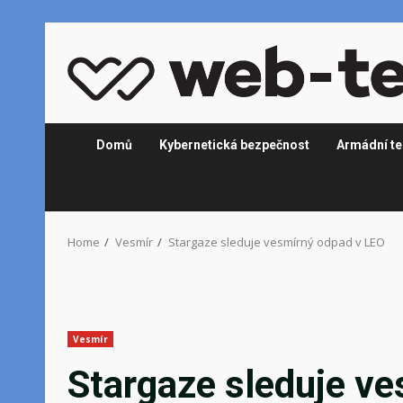
Skip
to
content
Domů
Kybernetická bezpečnost
Armádní te
Home
Vesmír
Stargaze sleduje vesmírný odpad v LEO
Vesmír
Stargaze sleduje v