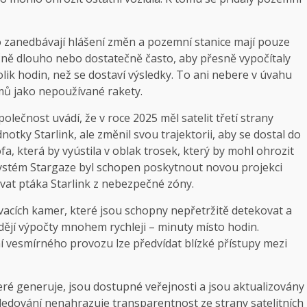
o zanedbávají hlášení změn a pozemní stanice mají pouze
ě dlouho nebo dostatečně často, aby přesně vypočítaly
olik hodin, než se dostaví výsledky. To ani nebere v úvahu
ů jako nepoužívané rakety.
olečnost uvádí, že v roce 2025 měl satelit třetí strany
dnotky Starlink, ale změnil svou trajektorii, aby se dostal do
fa, která by vyústila v oblak trosek, který by mohl ohrozit
jí systém Stargaze byl schopen poskytnout novou projekci
vat ptáka Starlink z nebezpečné zóny.
dovacích kamer, které jsou schopny nepřetržitě detekovat a
dějí výpočty mnohem rychleji – minuty místo hodin.
í vesmírného provozu lze předvídat blízké přístupy mezi
teré generuje, jsou dostupné veřejnosti a jsou aktualizovány
ledování nenahrazuje transparentnost ze strany satelitních