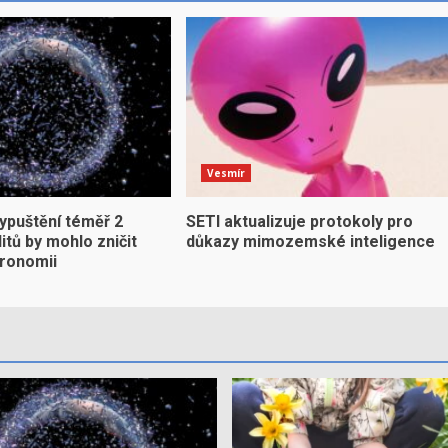
Vesmír
ypuštění téměř 2
SETI aktualizuje protokoly pro
litů by mohlo zničit
důkazy mimozemské inteligence
ronomii