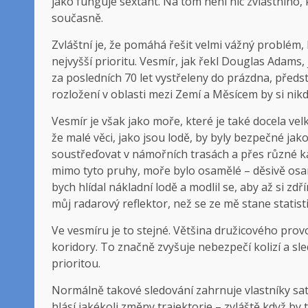
jako funguje sextant. Na tom není nic zvláštního,
současně.
Zvláštní je, že pomáhá řešit velmi vážný problém, 
nejvyšší prioritu. Vesmír, jak řekl Douglas Adams, j
za posledních 70 let vystřeleny do prázdna, pře
rozložení v oblasti mezi Zemí a Měsícem by si ni
Vesmír je však jako moře, které je také docela vel
že malé věci, jako jsou lodě, by byly bezpečné jak
soustřeďovat v námořních trasách a přes různé kan
mimo tyto pruhy, moře bylo osamělé – děsivě osam
bych hlídal nákladní lodě a modlil se, aby až si zdř
můj radarový reflektor, než se ze mě stane statist
Ve vesmíru je to stejné. Většina družicového pro
koridory. To značně zvyšuje nebezpečí kolizí a sle
prioritou.
Normálně takové sledování zahrnuje vlastníky satel
hlásí jakékoli změny trajektorie – zvláště když by