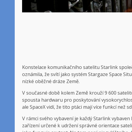
Konstelace komunikačního satelitu Starlink společ
oznámila, že svítí jako systém Stargaze Space Sit
nízké oběžné dráze Země.
V současné době kolem Země krouží 9 600 satelitů
spousta hardwaru pro poskytování vysokorychlost
ale SpaceX vidí, že tito ptáci mají více funkcí než 
V rámci svého vybavení je každý Starlink vybaven
zařízení určené k udržení správné orientace sat