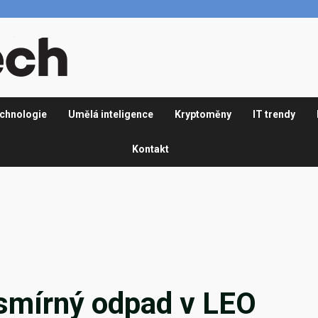
chnologie
Umělá inteligence
Kryptoměny
IT trendy
Kontakt
esmírný odpad v LEO