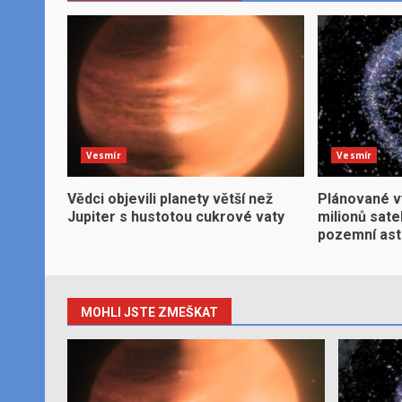
Vesmír
Vesmír
Vědci objevili planety větší než
Plánované v
Jupiter s hustotou cukrové vaty
milionů sate
pozemní ast
MOHLI JSTE ZMEŠKAT