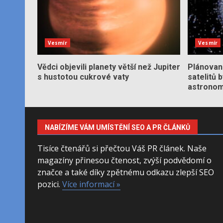
Vesmír
Vesmír
Vědci objevili planety větší než Jupiter
Plánované
s hustotou cukrové vaty
satelitů 
astronom
NABÍZÍME VÁM UMÍSTĚNÍ SEO A PR ČLÁNKŮ
Tisíce čtenářů si přečtou Váš PR článek. Naše
magazíny přinesou čtenost, zvýší podvědomí o
značce a také díky zpětnému odkazu zlepší SEO
pozici.
Více informací »