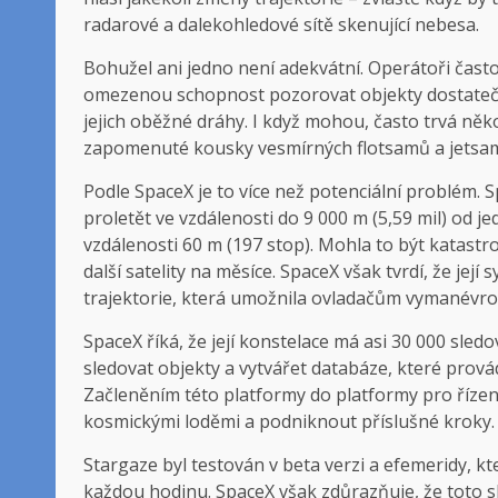
radarové a dalekohledové sítě skenující nebesa.
Bohužel ani jedno není adekvátní. Operátoři čast
omezenou schopnost pozorovat objekty dostatečn
jejich oběžné dráhy. I když mohou, často trvá něk
zapomenuté kousky vesmírných flotsamů a jetsam
Podle SpaceX je to více než potenciální problém. Sp
proletět ve vzdálenosti do 9 000 m (5,59 mil) od je
vzdálenosti 60 m (197 stop). Mohla to být katastro
další satelity na měsíce. SpaceX však tvrdí, že je
trajektorie, která umožnila ovladačům vymanévro
SpaceX říká, že její konstelace má asi 30 000 sle
sledovat objekty a vytvářet databáze, které prová
Začleněním této platformy do platformy pro řízen
kosmickými loděmi a podniknout příslušné kroky.
Stargaze byl testován v beta verzi a efemeridy, k
každou hodinu. SpaceX však zdůrazňuje, že toto s