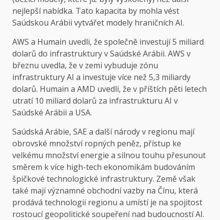
nejlepší nabídka. Tato kapacita by mohla vést
Saúdskou Arábii vytvářet modely hraničních AI.
AWS a Humain uvedli, že společně investují 5 miliard
dolarů do infrastruktury v Saúdské Arábii. AWS v
březnu uvedla, že v zemi vybuduje zónu
infrastruktury AI a investuje více než 5,3 miliardy
dolarů. Humain a AMD uvedli, že v příštích pěti letech
utratí 10 miliard dolarů za infrastrukturu AI v
Saúdské Arábii a USA.
Saúdská Arábie, SAE a další národy v regionu mají
obrovské množství ropných peněz, přístup ke
velkému množství energie a silnou touhu přesunout
směrem k více high-tech ekonomikám budováním
špičkové technologické infrastruktury. Země však
také mají významné obchodní vazby na Čínu, která
prodává technologii regionu a umístí je na spojitost
rostoucí geopolitické soupeření nad budoucností AI.