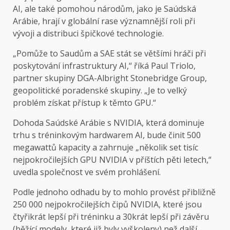
AI, ale také pomohou národům, jako je Saúdská
Arábie, hrají v globální rase významnější roli při
vývoji a distribuci špičkové technologie.
„Pomůže to Saudům a SAE stát se většími hráči při
poskytování infrastruktury AI,“ říká Paul Triolo,
partner skupiny DGA-Albright Stonebridge Group,
geopolitické poradenské skupiny. „Je to velký
problém získat přístup k těmto GPU.“
Dohoda Saúdské Arábie s NVIDIA, která dominuje
trhu s tréninkovým hardwarem AI, bude činit 500
megawattů kapacity a zahrnuje „několik set tisíc
nejpokročilejších GPU NVIDIA v příštích pěti letech,“
uvedla společnost ve svém prohlášení.
Podle jednoho odhadu by to mohlo provést přibližně
250 000 nejpokročilejších čipů NVIDIA, které jsou
čtyřikrát lepší při tréninku a 30krát lepší při závěru
(běžící modely, které již byly vyškoleny) než další