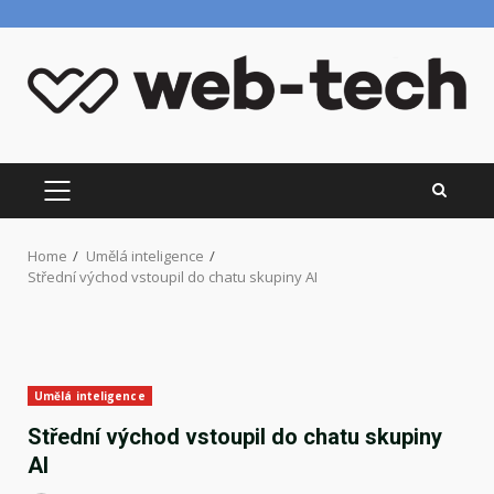
Skip
to
content
PRIMARY
MENU
Home
Umělá inteligence
Střední východ vstoupil do chatu skupiny AI
Umělá inteligence
Střední východ vstoupil do chatu skupiny
AI