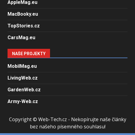
AppleMag.eu
MacBooky.eu
TopStories.cz
CarsMag.eu
NAŠE PROJEKTY
MobilMag.eu
LivingWeb.cz
GardenWeb.cz
Army-Web.cz
Copyright © Web-Tech.cz - Nekopírujte naše články
bez našeho písemného souhlasu!