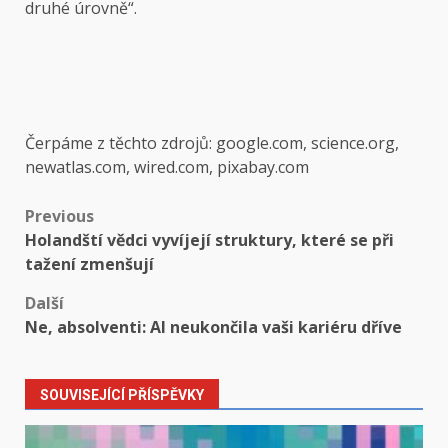
druhé úrovně“.
Čerpáme z těchto zdrojů: google.com, science.org,
newatlas.com, wired.com, pixabay.com
Post
Previous
Holandští vědci vyvíjejí struktury, které se při
navigation
tažení zmenšují
Další
Ne, absolventi: AI neukončila vaši kariéru dříve
SOUVISEJÍCÍ PŘÍSPĚVKY