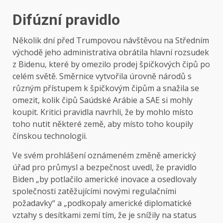
Difúzní pravidlo
Několik dní před Trumpovou návštěvou na Středním
východě jeho administrativa obrátila hlavní rozsudek
z Bidenu, které by omezilo prodej špičkových čipů po
celém světě. Směrnice vytvořila úrovně národů s
různým přístupem k špičkovým čipům a snažila se
omezit, kolik čipů Saúdské Arábie a SAE si mohly
koupit. Kritici pravidla navrhli, že by mohlo místo
toho nutit některé země, aby místo toho koupily
čínskou technologii.
Ve svém prohlášení oznámeném změně americký
úřad pro průmysl a bezpečnost uvedl, že pravidlo
Biden „by potlačilo americké inovace a osedlovaly
společnosti zatěžujícími novými regulačními
požadavky“ a „podkopaly americké diplomatické
vztahy s desítkami zemí tím, že je snížily na status