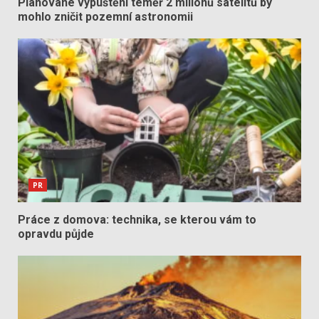
Plánované vypuštění téměř 2 milionů satelitů by
mohlo zničit pozemní astronomii
PR
Práce z domova: technika, se kterou vám to
opravdu půjde