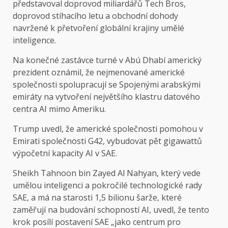
představoval doprovod miliardářů Tech Bros,
doprovod stíhacího letu a obchodní dohody
navržené k přetvoření globální krajiny umělé
inteligence.
Na konečné zastávce turné v Abú Dhabí americký
prezident oznámil, že nejmenované americké
společnosti spolupracují se Spojenými arabskými
emiráty na vytvoření největšího klastru datového
centra AI mimo Ameriku.
Trump uvedl, že americké společnosti pomohou v
Emirati společnosti G42, vybudovat pět gigawattů
výpočetní kapacity AI v SAE.
Sheikh Tahnoon bin Zayed Al Nahyan, který vede
umělou inteligenci a pokročilé technologické rady
SAE, a má na starosti 1,5 bilionu šarže, které
zaměřují na budování schopností AI, uvedl, že tento
krok posílí postavení SAE „jako centrum pro