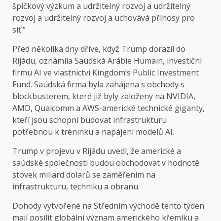
špičkový výzkum a udržitelný rozvoj a udržitelný
rozvoj a udržitelný rozvoj a uchovává přínosy pro
síť.“
Před několika dny dříve, když Trump dorazil do
Rijádu, oznámila Saúdská Arábie Humain, investiční
firmu AI ve vlastnictví Kingdom’s Public Investment
Fund. Saúdská firma byla zahájena s obchody s
blockbusterem, které již byly založeny na NVIDIA,
AMD, Qualcomm a AWS-americké technické giganty,
kteří jsou schopni budovat infrastrukturu
potřebnou k tréninku a napájení modelů AI.
Trump v projevu v Rijádu uvedl, že americké a
saúdské společnosti budou obchodovat v hodnotě
stovek miliard dolarů se zaměřením na
infrastrukturu, techniku ​​a obranu.
Dohody vytvořené na Středním východě tento týden
mají posílit globální význam amerického křemíku a