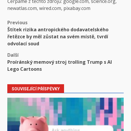
Čerpáme z těchto zdrojů: google.com, science.org,
newatlas.com, wired.com, pixabay.com
Post
Previous
Štítek rizika antropického dodavatelského
navigation
řetězce by měl zůstat na svém místě, tvrdí
odvolací soud
Další
Proíránský memový stroj trolling Trump s AI
Lego Cartoons
SOUVISEJÍCÍ PŘÍSPĚVKY