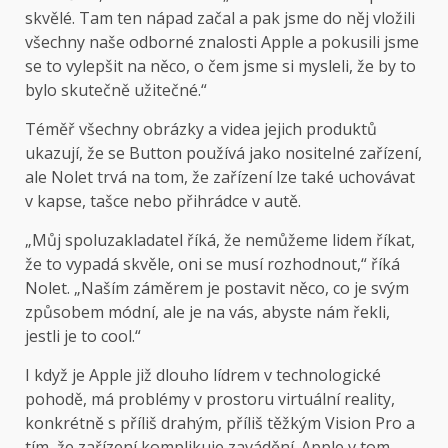
skvělé. Tam ten nápad začal a pak jsme do něj vložili
všechny naše odborné znalosti Apple a pokusili jsme
se to vylepšit na něco, o čem jsme si mysleli, že by to
bylo skutečně užitečné.“
Téměř všechny obrázky a videa jejich produktů
ukazují, že se Button používá jako nositelné zařízení,
ale Nolet trvá na tom, že zařízení lze také uchovávat
v kapse, tašce nebo přihrádce v autě.
„Můj spoluzakladatel říká, že nemůžeme lidem říkat,
že to vypadá skvěle, oni se musí rozhodnout,“ říká
Nolet. „Naším záměrem je postavit něco, co je svým
způsobem módní, ale je na vás, abyste nám řekli,
jestli je to cool.“
I když je Apple již dlouho lídrem v technologické
pohodě, má problémy v prostoru virtuální reality,
konkrétně s příliš drahým, příliš těžkým Vision Pro a
tím, že zařízení komplikuje zavádění. Apple v tom