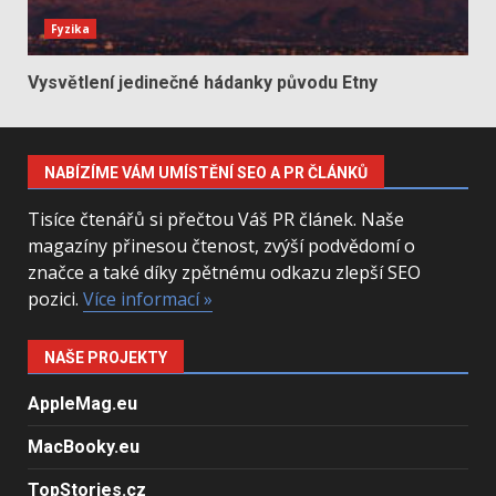
Fyzika
Vysvětlení jedinečné hádanky původu Etny
NABÍZÍME VÁM UMÍSTĚNÍ SEO A PR ČLÁNKŮ
Tisíce čtenářů si přečtou Váš PR článek. Naše
magazíny přinesou čtenost, zvýší podvědomí o
značce a také díky zpětnému odkazu zlepší SEO
pozici.
Více informací »
NAŠE PROJEKTY
AppleMag.eu
MacBooky.eu
TopStories.cz