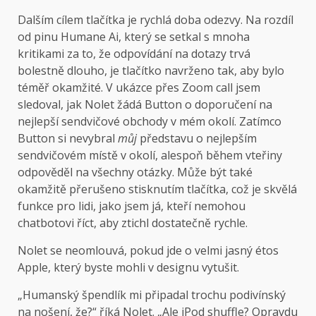
Dalším cílem tlačítka je rychlá doba odezvy. Na rozdíl
od pinu Humane Ai, který se setkal s mnoha
kritikami za to, že odpovídání na dotazy trvá
bolestně dlouho, je tlačítko navrženo tak, aby bylo
téměř okamžité. V ukázce přes Zoom call jsem
sledoval, jak Nolet žádá Button o doporučení na
nejlepší sendvičové obchody v mém okolí. Zatímco
Button si nevybral
můj
představu o nejlepším
sendvičovém místě v okolí, alespoň během vteřiny
odpověděl na všechny otázky. Může být také
okamžitě přerušeno stisknutím tlačítka, což je skvělá
funkce pro lidi, jako jsem já, kteří nemohou
chatbotovi říct, aby ztichl dostatečně rychle.
Nolet se neomlouvá, pokud jde o velmi jasný étos
Apple, který byste mohli v designu vytušit.
„Humanský špendlík mi připadal trochu podivínský
na nošení, že?“ říká Nolet. „Ale iPod shuffle? Opravdu