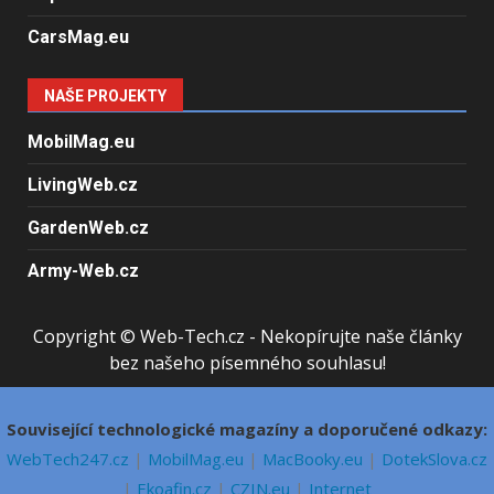
CarsMag.eu
NAŠE PROJEKTY
MobilMag.eu
LivingWeb.cz
GardenWeb.cz
Army-Web.cz
Copyright © Web-Tech.cz - Nekopírujte naše články
bez našeho písemného souhlasu!
Související technologické magazíny a doporučené odkazy:
WebTech247.cz
|
MobilMag.eu
|
MacBooky.eu
|
DotekSlova.cz
|
Ekoafin.cz
|
CZIN.eu
|
Internet