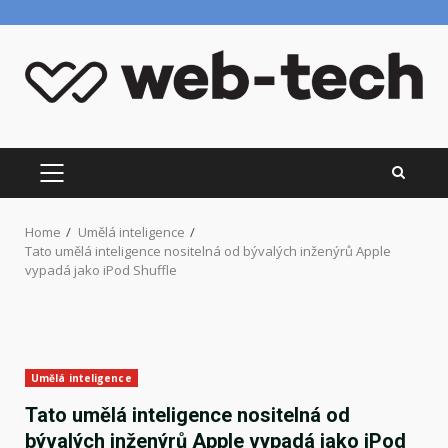
Skip
to
content
PRIMARY
MENU
Home
Umělá inteligence
Tato umělá inteligence nositelná od bývalých inženýrů Apple
vypadá jako iPod Shuffle
Umělá inteligence
Tato umělá inteligence nositelná od
bývalých inženýrů Apple vypadá jako iPod