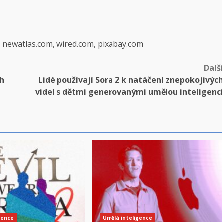
, newatlas.com, wired.com, pixabay.com
Dalš
ch
Lidé používají Sora 2 k natáčení znepokojivýc
videí s dětmi generovanými umělou inteligenc
gence
Umělá inteligence