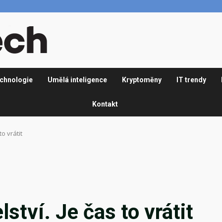
chnologie
Umělá inteligence
Kryptoměny
IT trendy
Kontakt
o vrátit
ství. Je čas to vrátit