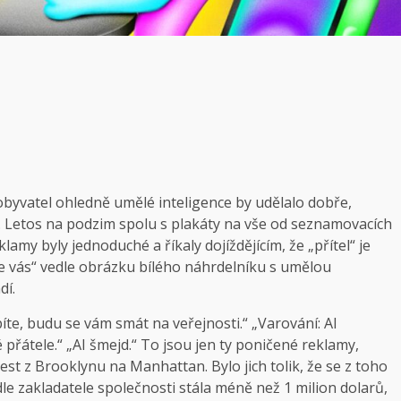
byvatel ohledně umělé inteligence by udělalo dobře,
 Letos na podzim spolu s plakáty na vše od seznamovacích
lamy byly jednoduché a říkaly dojíždějícím, že „přítel“ je
 vás“ vedle obrázku bílého náhrdelníku s umělou
dí.
píte, budu se vám smát na veřejnosti.“ „Varování: AI
 přátele.“ „AI šmejd.“ To jsou jen ty poničené reklamy,
st z Brooklynu na Manhattan. Bylo jich tolik, že se z toho
e zakladatele společnosti stála méně než 1 milion dolarů,