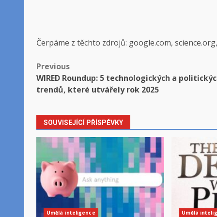
Čerpáme z těchto zdrojů: google.com, science.org
Post
Previous
WIRED Roundup: 5 technologických a politický
navigation
trendů, které utvářely rok 2025
SOUVISEJÍCÍ PŘÍSPĚVKY
Umělá inteligence
Umělá inteli