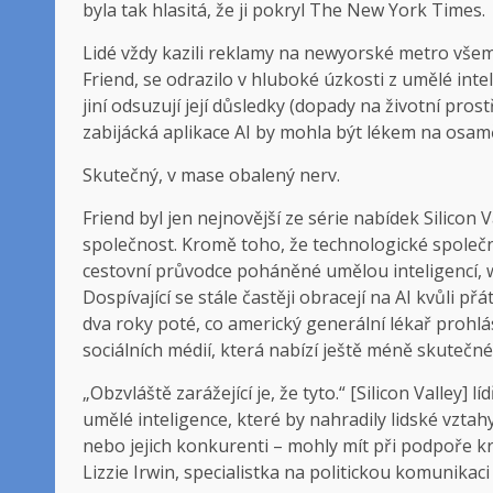
byla tak hlasitá, že ji pokryl The New York Times.
Lidé vždy kazili reklamy na newyorské metro všemi
Friend, se odrazilo v hluboké úzkosti z umělé intel
jiní odsuzují její důsledky (dopady na životní pros
zabijácká aplikace AI by mohla být lékem na osamě
Skutečný, v mase obalený nerv.
Friend byl jen nejnovější ze série nabídek Silicon Va
společnost. Kromě toho, že technologické společnos
cestovní průvodce poháněné umělou inteligencí, 
Dospívající se stále častěji obracejí na AI kvůli přát
dva roky poté, co americký generální lékař prohlás
sociálních médií, která nabízí ještě méně skutečné
„Obzvláště zarážející je, že tyto.“ [Silicon Valley]
umělé inteligence, které by nahradily lidské vztahy,
nebo jejich konkurenti – mohly mít při podpoře kri
Lizzie Irwin, specialistka na politickou komunikac