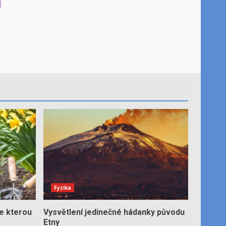
Fyzika
e kterou
Vysvětlení jedinečné hádanky původu
Etny