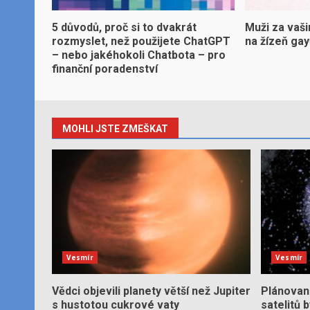
5 důvodů, proč si to dvakrát
Muži za vaši
rozmyslet, než použijete ChatGPT
na žízeň ga
– nebo jakéhokoli Chatbota – pro
finanční poradenství
MOHLI JSTE ZMEŠKAT
Vesmír
Vesmír
Vědci objevili planety větší než Jupiter
Plánované
s hustotou cukrové vaty
satelitů 