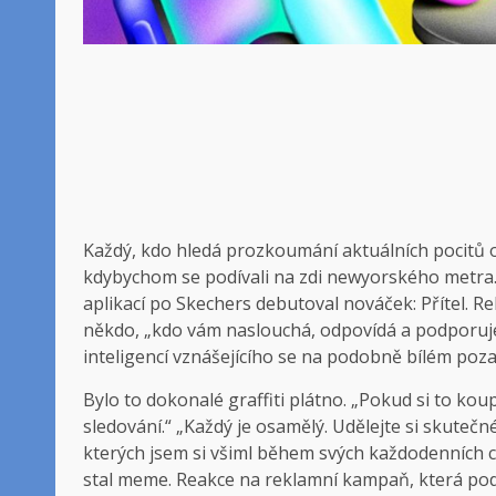
Každý, kdo hledá
prozkoumání aktuálních pocitů o
kdybychom se podívali na zdi newyorského metra.
aplikací po Skechers debutoval nováček: Přítel. Rek
někdo, „kdo vám naslouchá, odpovídá a podporuje
inteligencí vznášejícího se na podobně bílém poza
Bylo to dokonalé graffiti plátno. „Pokud si to kou
sledování.“ „Každý je osamělý. Udělejte si skutečné
kterých jsem si všiml během svých každodenních ce
stal meme. Reakce na reklamní kampaň, která podl