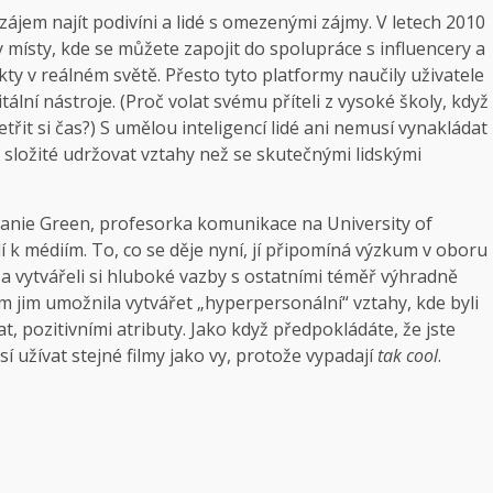
zájem najít podivíni a lidé s omezenými zájmy. V letech 2010
 místy, kde se můžete zapojit do spolupráce s influencery a
akty v reálném světě. Přesto tyto platformy naučily uživatele
itální nástroje. (Proč volat svému příteli z vysoké školy, když
řit si čas?) S umělou inteligencí lidé ani nemusí vynakládat
ě složité udržovat vztahy než se skutečnými lidskými
anie Green, profesorka komunikace na University of
dí k médiím. To, co se děje nyní, jí připomíná výzkum v oboru
i a vytvářeli si hluboké vazby s ostatními téměř výhradně
jim umožnila vytvářet „hyperpersonální“ vztahy, kde byli
t, pozitivními atributy. Jako když předpokládáte, že jste
 užívat stejné filmy jako vy, protože vypadají
tak cool
.