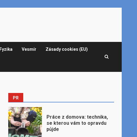
Fyzika
Vesmír
Zásady cookies (EU)
PR
Práce z domova: technika,
se kterou vám to opravdu
půjde