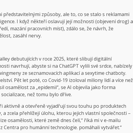
 představitelnými způsoby, ale to, co se stalo s reklamami
igence. I když někteří oslavují její možnosti (objevení drog) a
tředí, mazání pracovních míst), zdálo se, že návrh, že
lost, zasáhl nervy.
lley debutujících v roce 2025, které slibují digitální
ti navrhují, abyste si na ChatGPT vylili své srdce, nabízely
wingmeny ze seznamovacích aplikací a sexytime chatboty.
elství. Pět let poté, co Covid-19 izoloval miliony lidí a více než
il osamělost za „epidemii“, se AI objevila jako forma
 socializace, než tomu bylo dříve.
 lídři aktivně a otevřeně vyjadřují svou touhu po produktech
 a zcela přehlížejí úlohu, kterou jejich vlastní společnosti –
ze osamělosti, které země dnes čelí,“ říká mi v e-mailu
i z Centra pro humánní technologie. pomáhali vytvářet.“