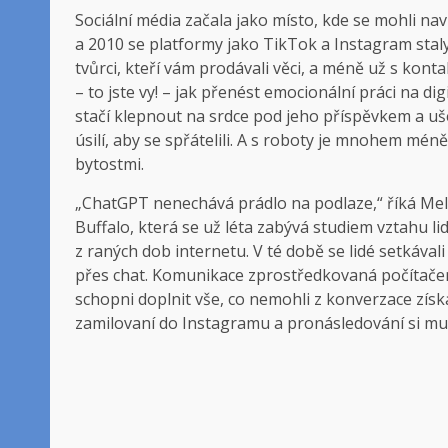
Sociální média začala jako místo, kde se mohli nav
a 2010 se platformy jako TikTok a Instagram staly
tvůrci, kteří vám prodávali věci, a méně už s kont
– to jste vy! – jak přenést emocionální práci na dig
stačí klepnout na srdce pod jeho příspěvkem a ušet
úsilí, aby se spřátelili. A s roboty je mnohem mén
bytostmi.
„ChatGPT nenechává prádlo na podlaze,“ říká Mel
Buffalo, která se už léta zabývá studiem vztahu li
z raných dob internetu. V té době se lidé setkával
přes chat. Komunikace zprostředkovaná počítačem 
schopni doplnit vše, co nemohli z konverzace získa
zamilovaní do Instagramu a pronásledování si musí