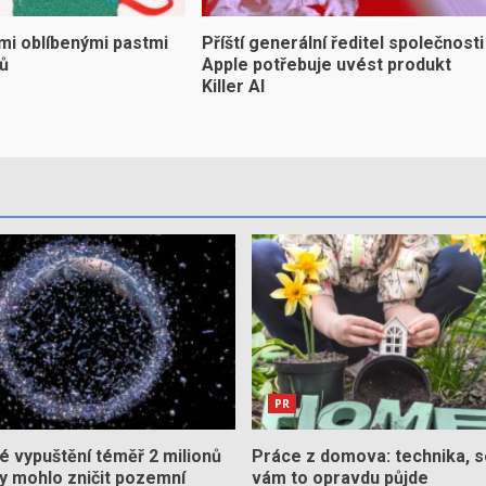
mi oblíbenými pastmi
Příští generální ředitel společnosti
yů
Apple potřebuje uvést produkt
Killer AI
PR
 vypuštění téměř 2 milionů
Práce z domova: technika, s
by mohlo zničit pozemní
vám to opravdu půjde