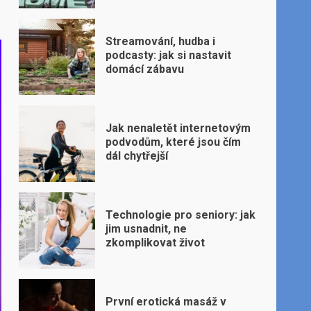
Streamování, hudba i
podcasty: jak si nastavit
domácí zábavu
Jak nenaletět internetovým
podvodům, které jsou čím
dál chytřejší
Technologie pro seniory: jak
jim usnadnit, ne
zkomplikovat život
První erotická masáž v