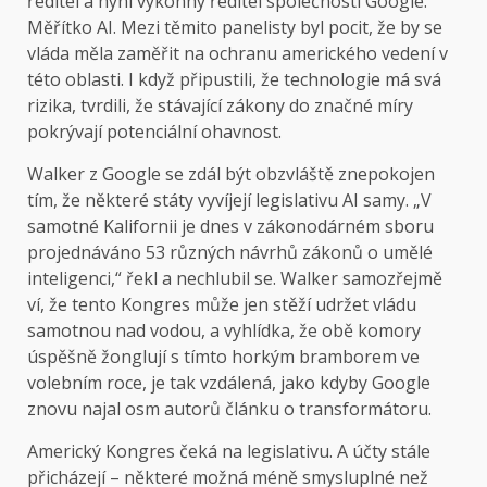
ředitel a nyní výkonný ředitel společnosti Google.
Měřítko AI. Mezi těmito panelisty byl pocit, že by se
vláda měla zaměřit na ochranu amerického vedení v
této oblasti. I když připustili, že technologie má svá
rizika, tvrdili, že stávající zákony do značné míry
pokrývají potenciální ohavnost.
Walker z Google se zdál být obzvláště znepokojen
tím, že některé státy vyvíjejí legislativu AI samy. „V
samotné Kalifornii je dnes v zákonodárném sboru
projednáváno 53 různých návrhů zákonů o umělé
inteligenci,“ řekl a nechlubil se. Walker samozřejmě
ví, že tento Kongres může jen stěží udržet vládu
samotnou nad vodou, a vyhlídka, že obě komory
úspěšně žonglují s tímto horkým bramborem ve
volebním roce, je tak vzdálená, jako kdyby Google
znovu najal osm autorů článku o transformátoru.
Americký Kongres čeká na legislativu. A účty stále
přicházejí – některé možná méně smysluplné než