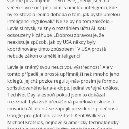
vlastně požadujeme,“ řekl Levie, „nebyl jsem na
večeři s více než pěti lidmi s umělou inteligencí, kde
by existovala jediná dohoda o tom, jak byste umělou
inteligenci regulovali.“ Ne že by na tom záleželo –
Levie si myslí, že sny o rozsáhlém účtu AI jsou
odsouzeny k záhubě. „Dobrou zprávou je, že
neexistuje způsob, jak by USA někdy byly
koordinovány tímto způsobem.“ V USA prostě
nebude zákon o umělé inteligenci.“
Levie je známý svou neuctivou výstředností. Ale v
tomto případě je prostě upřímnější než mnoho jeho
kolegů, jejichž pozice reguluj-nás-prosím je formou
sofistikovaného lana-a-dope. Jediná veřejná událost
TechNet Day, alespoň pokud jsem to dokázal
rozeznat, byla živě přenášená panelová diskuse o
inovacích AI, do níž se zapojili prezident společnosti
Google pro globální záležitosti Kent Walker a
Michael Kratsios, nejnovější americký technologický