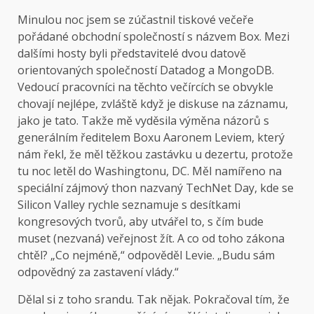
Minulou noc jsem se zúčastnil tiskové večeře
pořádané obchodní společností s názvem Box. Mezi
dalšími hosty byli představitelé dvou datově
orientovaných společností Datadog a MongoDB.
Vedoucí pracovníci na těchto večírcích se obvykle
chovají nejlépe, zvláště když je diskuse na záznamu,
jako je tato. Takže mě vyděsila výměna názorů s
generálním ředitelem Boxu Aaronem Leviem, který
nám řekl, že měl těžkou zastávku u dezertu, protože
tu noc letěl do Washingtonu, DC. Měl namířeno na
speciální zájmový thon nazvaný TechNet Day, kde se
Silicon Valley rychle seznamuje s desítkami
kongresových tvorů, aby utvářel to, s čím bude
muset (nezvaná) veřejnost žít. A co od toho zákona
chtěl? „Co nejméně,“ odpověděl Levie. „Budu sám
odpovědný za zastavení vlády.“
Dělal si z toho srandu. Tak nějak. Pokračoval tím, že