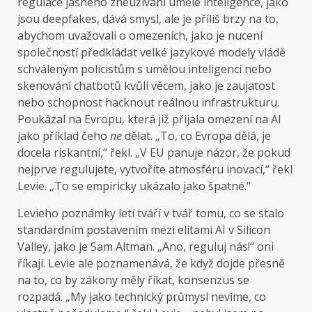
regulace jasného zneužívání umělé inteligence, jako
jsou deepfakes, dává smysl, ale je příliš brzy na to,
abychom uvažovali o omezeních, jako je nucení
společností předkládat velké jazykové modely vládě
schváleným policistům s umělou inteligencí nebo
skenování chatbotů kvůli věcem, jako je zaujatost
nebo schopnost hacknout reálnou infrastrukturu.
Poukázal na Evropu, která již přijala omezení na AI
jako příklad čeho
ne
dělat. „To, co Evropa dělá, je
docela riskantní,“ řekl. „V EU panuje názor, že pokud
nejprve regulujete, vytvoříte atmosféru inovací,“ řekl
Levie. „To se empiricky ukázalo jako špatné.“
Levieho poznámky letí tváří v tvář tomu, co se stalo
standardním postavením mezi elitami AI v Silicon
Valley, jako je Sam Altman. „Ano, reguluj nás!“ oni
říkají. Levie ale poznamenává, že když dojde přesně
na to, co by zákony měly říkat, konsenzus se
rozpadá. „My jako technický průmysl nevíme, co