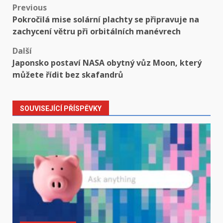
Post
Previous
Pokročilá mise solární plachty se připravuje na
navigation
zachycení větru při orbitálních manévrech
Další
Japonsko postaví NASA obytný vůz Moon, který
můžete řídit bez skafandrů
SOUVISEJÍCÍ PŘÍSPĚVKY