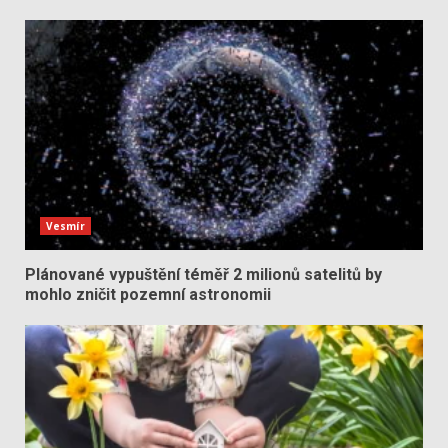
Vesmír
Plánované vypuštění téměř 2 milionů satelitů by
mohlo zničit pozemní astronomii