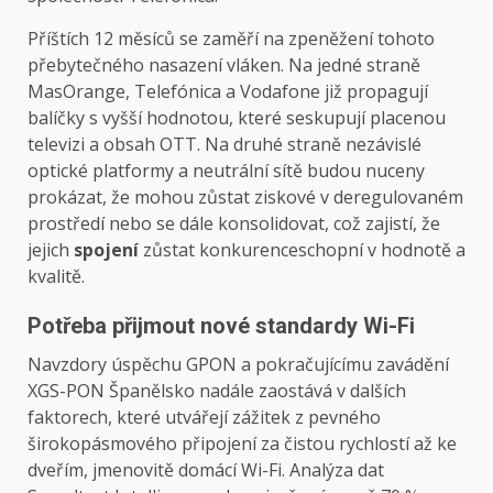
Příštích 12 měsíců se zaměří na zpeněžení tohoto
přebytečného nasazení vláken. Na jedné straně
MasOrange, Telefónica a Vodafone již propagují
balíčky s vyšší hodnotou, které seskupují placenou
televizi a obsah OTT. Na druhé straně nezávislé
optické platformy a neutrální sítě budou nuceny
prokázat, že mohou zůstat ziskové v deregulovaném
prostředí nebo se dále konsolidovat, což zajistí, že
jejich
spojení
zůstat konkurenceschopní v hodnotě a
kvalitě.
Potřeba přijmout nové standardy Wi-Fi
Navzdory úspěchu GPON a pokračujícímu zavádění
XGS-PON Španělsko nadále zaostává v dalších
faktorech, které utvářejí zážitek z pevného
širokopásmového připojení za čistou rychlostí až ke
dveřím, jmenovitě domácí Wi-Fi. Analýza dat