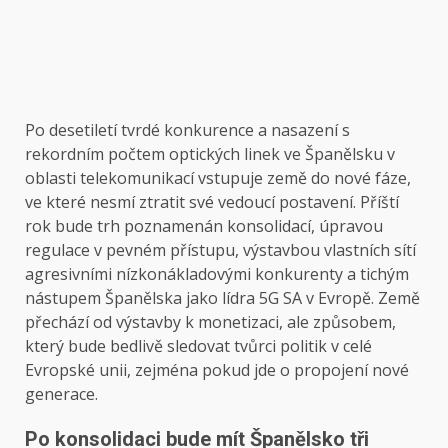
Po desetiletí tvrdé konkurence a nasazení s
rekordním počtem optických linek ve Španělsku v
oblasti telekomunikací vstupuje země do nové fáze,
ve které nesmí ztratit své vedoucí postavení. Příští
rok bude trh poznamenán konsolidací, úpravou
regulace v pevném přístupu, výstavbou vlastních sítí
agresivními nízkonákladovými konkurenty a tichým
nástupem Španělska jako lídra 5G SA v Evropě. Země
přechází od výstavby k monetizaci, ale způsobem,
který bude bedlivě sledovat tvůrci politik v celé
Evropské unii, zejména pokud jde o propojení nové
generace.
Po konsolidaci bude mít Španělsko tři