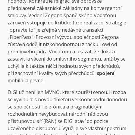
hodnoty, konkrétně migrací své obrovské
předplacené zákaznické základny na konvergentní
smlouvy. Vedení Zegona španělského Vodafonu
zároveň vstupuje do kritické fáze realizace. Strategie
„opravte to“ je zřejmá v nedávné transakci
„FiberPass“. Provozní výzvou společnosti Zegona
zůstává oddělit nízkohodnotnou značku Lowi od
prémiového jádra Vodafonu a ukázat, že dokáže
zastavit krvácení do smluvního segmentu, aniž by se
uchýlila k taktice ničící hodnotu svých předchůdců,
při zachování kvality svých předchůdců.
spojení
mobilní a pevné.
DIGI už není jen MVNO, které soutěží cenou. Hrozba
se vyvinula: s novou 16letou velkoobchodní dohodou
se společností Telefónica a pragmatickým
rozhodnutím nevybudovat národní rádiovou
přístupovou síť (RAN) se DIGI staví do pozice
uzavřeného disruptoru. Využije své vlastní spektrum