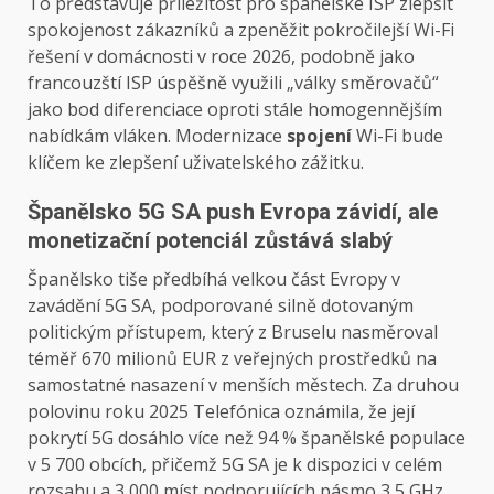
To představuje příležitost pro španělské ISP zlepšit
spokojenost zákazníků a zpeněžit pokročilejší Wi-Fi
řešení v domácnosti v roce 2026, podobně jako
francouzští ISP úspěšně využili „války směrovačů“
jako bod diferenciace oproti stále homogennějším
nabídkám vláken. Modernizace
spojení
Wi-Fi bude
klíčem ke zlepšení uživatelského zážitku.
Španělsko 5G SA push Evropa závidí, ale
monetizační potenciál zůstává slabý
Španělsko tiše předbíhá velkou část Evropy v
zavádění 5G SA, podporované silně dotovaným
politickým přístupem, který z Bruselu nasměroval
téměř 670 milionů EUR z veřejných prostředků na
samostatné nasazení v menších městech. Za druhou
polovinu roku 2025 Telefónica oznámila, že její
pokrytí 5G dosáhlo více než 94 % španělské populace
v 5 700 obcích, přičemž 5G SA je k dispozici v celém
rozsahu a 3 000 míst podporujících pásmo 3,5 GHz.