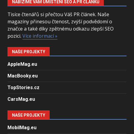
NABÍZÍME VÁM UMÍSTĚNÍ SEO A PR ČLÁNKŮ
Tisíce čtenářů si přečtou Váš PR článek. Naše
magazíny přinesou čtenost, zvýší podvědomí o
značce a také díky zpětnému odkazu zlepší SEO
pozici.
Více informací »
NAŠE PROJEKTY
AppleMag.eu
MacBooky.eu
TopStories.cz
CarsMag.eu
NAŠE PROJEKTY
MobilMag.eu