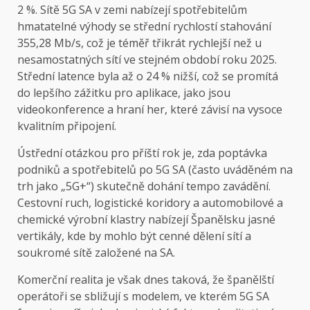
2 %. Sítě 5G SA v zemi nabízejí spotřebitelům
hmatatelné výhody se střední rychlostí stahování
355,28 Mb/s, což je téměř třikrát rychlejší než u
nesamostatných sítí ve stejném období roku 2025.
Střední latence byla až o 24 % nižší, což se promítá
do lepšího zážitku pro aplikace, jako jsou
videokonference a hraní her, které závisí na vysoce
kvalitním připojení.
Ústřední otázkou pro příští rok je, zda poptávka
podniků a spotřebitelů po 5G SA (často uváděném na
trh jako „5G+“) skutečně dohání tempo zavádění.
Cestovní ruch, logistické koridory a automobilové a
chemické výrobní klastry nabízejí Španělsku jasné
vertikály, kde by mohlo být cenné dělení sítí a
soukromé sítě založené na SA.
Komerční realita je však dnes taková, že španělští
operátoři se sbližují s modelem, ve kterém 5G SA