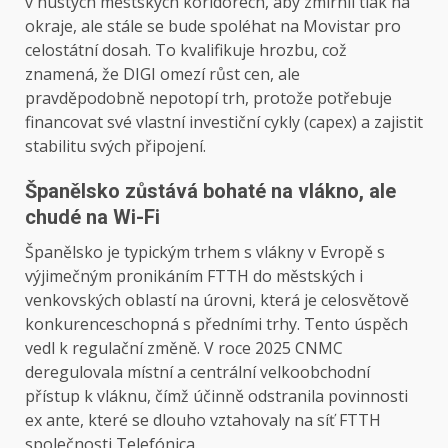
v hustých městských koridorech, aby zmírnil tlak na
okraje, ale stále se bude spoléhat na Movistar pro
celostátní dosah. To kvalifikuje hrozbu, což
znamená, že DIGI omezí růst cen, ale
pravděpodobně nepotopí trh, protože potřebuje
financovat své vlastní investiční cykly (capex) a zajistit
stabilitu svých připojení.
Španělsko zůstává bohaté na vlákno, ale
chudé na Wi-Fi
Španělsko je typickým trhem s vlákny v Evropě s
výjimečným pronikáním FTTH do městských i
venkovských oblastí na úrovni, která je celosvětově
konkurenceschopná s předními trhy. Tento úspěch
vedl k regulační změně. V roce 2025 CNMC
deregulovala místní a centrální velkoobchodní
přístup k vláknu, čímž účinně odstranila povinnosti
ex ante, které se dlouho vztahovaly na síť FTTH
společnosti Telefónica.