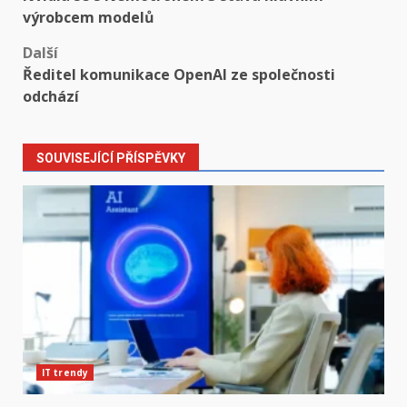
navigation
výrobcem modelů
Další
Ředitel komunikace OpenAI ze společnosti
odchází
SOUVISEJÍCÍ PŘÍSPĚVKY
IT trendy