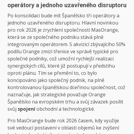
operátory a jednoho uzavřeného disruptoru
Po konsolidaci bude mít Španělsko tři operátory a
jednoho uzavřeného disruptoru. Hlavní novinkou
pro rok 2026 je zrychlení společnosti MasOrange,
která se ze společného podniku stává plně
integrovaným operátorem. S akvizicí zbývajícího 50%
podílu Orange zmizí třenice ve správě typické pro
společné podniky, což umožní rychlejší realizaci
synergických cílů, které již postupují v předstihu
oproti plánu. Tím se přemění to, co bylo
koncipováno jako společný podnik, na plně
kontrolovanou španělskou dceřinou společnost, což
naznačuje, jak strategické považuje Orange
Španělsko na evropském trhu a svůj závazek posílit
svůj
spojení
obchodní a technologické.
Pro MasOrange bude rok 2026 časem, kdy využije
své vedoucí postavení v oblasti objemů ke zvýšení