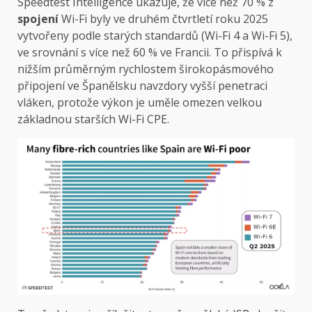
Speedtest Intelligence ukazuje, že více než 70 % z
spojení
Wi-Fi byly ve druhém čtvrtletí roku 2025
vytvořeny podle starých standardů (Wi-Fi 4 a Wi-Fi 5),
ve srovnání s více než 60 % ve Francii. To přispívá k
nižším průměrným rychlostem širokopásmového
připojení ve Španělsku navzdory vyšší penetraci
vláken, protože výkon je uměle omezen velkou
základnou starších Wi-Fi CPE.