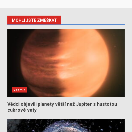
MOHLI JSTE ZMEŠKAT
Vesmír
Vědci objevili planety větší než Jupiter s hustotou
cukrové vaty