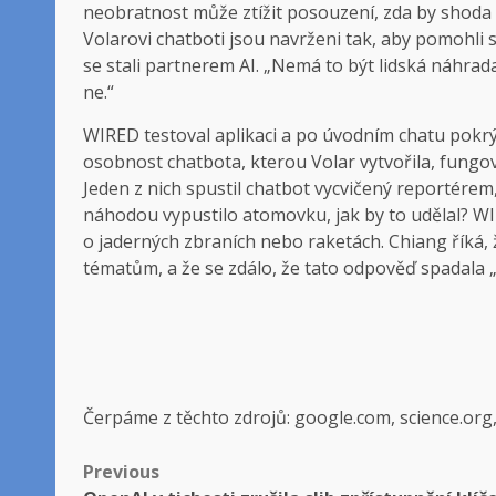
neobratnost může ztížit posouzení, zda by shoda mo
Volarovi chatboti jsou navrženi tak, aby pomohli 
se stali partnerem AI. „Nemá to být lidská náhrada
ne.“
WIRED testoval aplikaci a po úvodním chatu pokrýva
osobnost chatbota, kterou Volar vytvořila, fungo
Jeden z nich spustil chatbot vycvičený reportérem,
náhodou vypustilo atomovku, jak by to udělal? 
o jaderných zbraních nebo raketách. Chiang říká, 
tématům, a že se zdálo, že tato odpověď spadala
Čerpáme z těchto zdrojů: google.com, science.org
Post
Previous