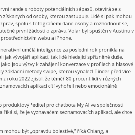
rvní rande s roboty potenciálních zápasů, otevírá se s
ch získaných od osoby, kterou zastupuje. Lidé si pak mohou
 zpráv, spolu s fotografiemi dané osoby a rozhodnout se,
utečné první žádosti o zprávu. Volar byl spuštěn v Austinu v
 prostřednictvím webu a iPhone.
enerativní umělá inteligence za poslední rok pronikla na
jak vývojáři aplikací, tak lidé hledající spřízněné duše.
 jako jsou výzvy k zahájení konverzace v profilech a hlasové
y základní metody swipe, kterou vynalezl Tinder před více
z roku 2022 zjistil, že téměř 80 procent lidí v různých
znamovacích aplikací cítí vyhořelí nebo emocionálně
ko produktový ředitel pro chatbota My AI ve společnosti
říká si, že je vyznavačem seznamovacích aplikací, ale chce
 mohou být „opravdu bolestivé,“ říká Chiang, a