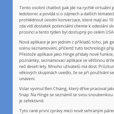
Tento osobní chatbot pak jde na rychlé virtuální p
ledoborec a povídá si o zájmech a dalších témate
prohlédnout úvodní konverzace, které mají asi 10
zda vidí dostatek potenciální chemie k odeslání sk
prosinci a tento týden byl dostupný po celém USA
Nová aplikace je jen jedním z příkladů toho, jak g
scénu seznamování, přičemž tuto technologii přijali 
Přestože aplikace jako Hinge přidaly nové funkce,
poznámky, seznamovací aplikace se většinou držel
než deseti lety. Mnoho uživatelů má dost. Průzkum 
věkových skupinách uvedlo, že se při používání se
unavení.
Volar vyvinul Ben Chiang, který dříve pracoval ja
Snap. Na Hinge se seznámil se svou snoubenkou a 
je zefektivnit.
Tyto rané první zprávy mezi nově sehraným párem