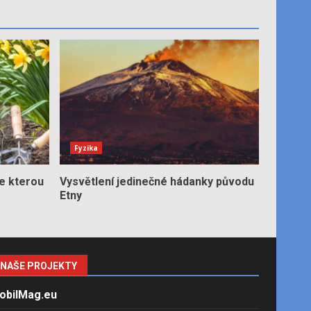
Fyzika
e kterou
Vysvětlení jedinečné hádanky původu
Etny
NAŠE PROJEKTY
obilMag.eu