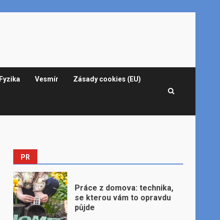
Fyzika
Vesmír
Zásady cookies (EU)
PR
Práce z domova: technika,
se kterou vám to opravdu
půjde