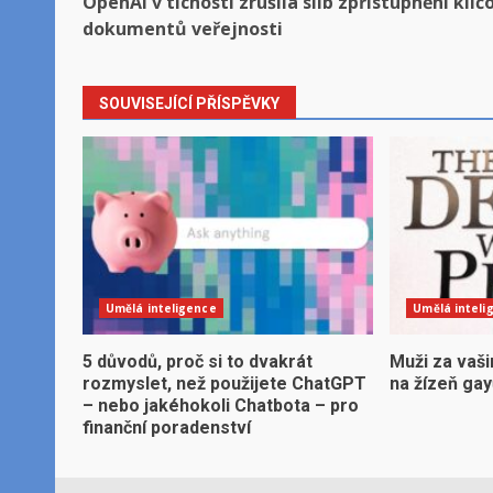
OpenAI v tichosti zrušila slib zpřístupnění klíč
navigation
dokumentů veřejnosti
SOUVISEJÍCÍ PŘÍSPĚVKY
Umělá inteligence
Umělá inteli
5 důvodů, proč si to dvakrát
Muži za vaši
rozmyslet, než použijete ChatGPT
na žízeň ga
– nebo jakéhokoli Chatbota – pro
finanční poradenství