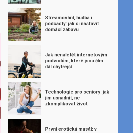
Streamování, hudba i
podcasty: jak si nastavit
domácí zábavu
Jak nenaletět internetovým
podvodům, které jsou čím
dál chytřejší
Technologie pro seniory: jak
jim usnadnit, ne
zkomplikovat život
První erotická masáž v