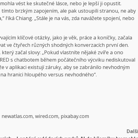
hla vést ke skutečné lásce, nebo je lepší ji opustit.
s tímto brzkým zapojením, ale pak ustoupili stranou, ne aby
,“ říká Chiang. „Stále je na vás, zda navážete spojení, nebo
jícím klíčové otázky, jako je věk, práce a koníčky, začala
vat ve čtyřech různých shodných konverzacích první den.
 který začal slovy: „Pokud vlastníte nějaké zvíře a ono
WIRED s chatbotem během počátečního výcviku nediskutoval
že v aplikaci existují záruky, aby se zabránilo nevhodným
 „na hranici hloupého versus nevhodného“.
, newatlas.com, wired.com, pixabay.com
Dalš