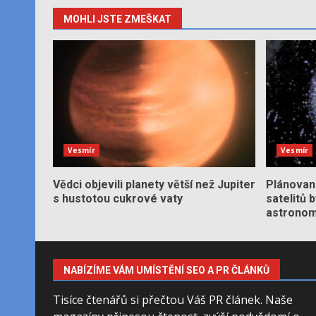
MOHLI JSTE ZMEŠKAT
Vesmír
Vesmír
Vědci objevili planety větší než Jupiter
Plánované
s hustotou cukrové vaty
satelitů 
astronom
NABÍZÍME VÁM UMÍSTĚNÍ SEO A PR ČLÁNKŮ
Tisíce čtenářů si přečtou Váš PR článek. Naše