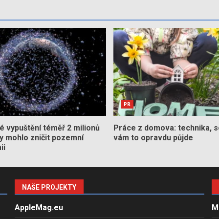
PR
 vypuštění téměř 2 milionů
Práce z domova: technika, s
by mohlo zničit pozemní
vám to opravdu půjde
ii
NAŠE PROJEKTY
AppleMag.eu
M