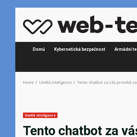
Skip
to
content
Domů
Kybernetická bezpečnost
Armádní te
Home
Umělá inteligence
Tento chatbot za vás promítá v
Umělá inteligence
Tento chatbot za vá