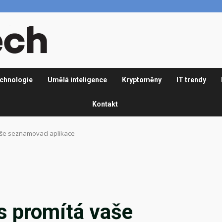
chnologie
Umělá inteligence
Kryptoměny
IT trendy
Kontakt
aše seznamovací aplikace
s promítá vaše