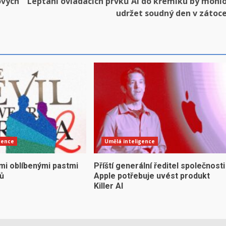
ových
Leptání ovládacích prvků AI do křemíku by mohl
udržet soudný den v zátoc
gence
Umělá inteligence
mi oblíbenými pastmi
Příští generální ředitel společnosti
yů
Apple potřebuje uvést produkt
Killer AI