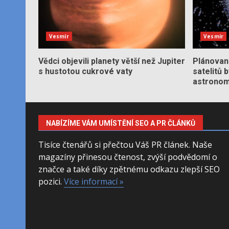
Vesmír
Vesmír
Vědci objevili planety větší než Jupiter
Plánované
s hustotou cukrové vaty
satelitů 
astronom
NABÍZÍME VÁM UMÍSTĚNÍ SEO A PR ČLÁNKŮ
Tisíce čtenářů si přečtou Váš PR článek. Naše
magazíny přinesou čtenost, zvýší podvědomí o
značce a také díky zpětnému odkazu zlepší SEO
pozici.
Více informací »