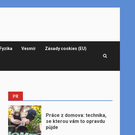
Fyzika
Vesmír
Zásady cookies (EU)
PR
Práce z domova: technika,
se kterou vám to opravdu
půjde