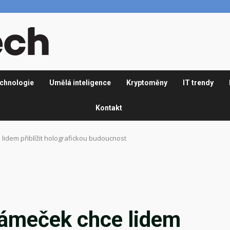
chnologie
Umělá inteligence
Kryptoměny
IT trendy
Kontakt
 lidem přiblížit holografickou budoucnost
orámeček chce lidem