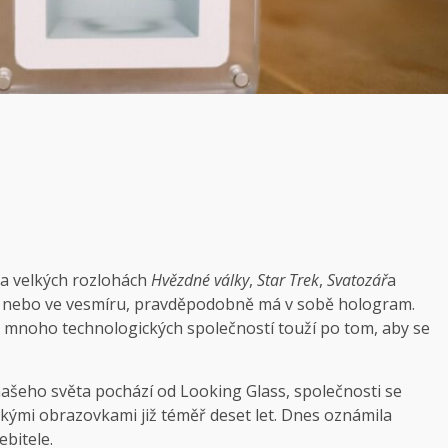
 na velkých rozlohách
Hvězdné války
,
Star Trek
,
Svatozář
a
i nebo ve vesmíru, pravděpodobně má v sobě hologram.
e mnoho technologických společností touží po tom, aby se
našeho světa pochází od Looking Glass, společnosti se
ckými obrazovkami již téměř deset let. Dnes oznámila
bitele.