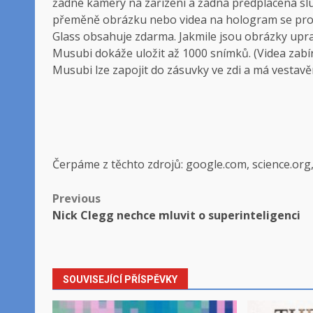
žádné kamery na zařízení a žádná předplacená slu
přeměně obrázku nebo videa na hologram se pro
Glass obsahuje zdarma. Jakmile jsou obrázky upra
Musubi dokáže uložit až 1000 snímků. (Videa zabír
Musubi lze zapojit do zásuvky ve zdi a má vestavěno
Čerpáme z těchto zdrojů: google.com, science.org
Post
Previous
Nick Clegg nechce mluvit o superinteligenci
navigation
SOUVISEJÍCÍ PŘÍSPĚVKY