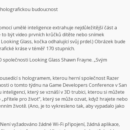
ocí umělé inteligence extrahuje nejdůležitější část a
e to být video prvních krůčků dítěte nebo snímek
 Looking Glass, kočka odhalující svůj prdel.) Obrázek bude
rafické kráse v téměř 170 stupních.
EO společnosti Looking Glass Shawn Frayne. „Svým
ousedící s hologramem, kterou herní společnost Razer
bnosti o tomto týdnu na Game Developers Conference v San
inteligencí, který se vznáší v 3D trubici, kterou si můžete
o „přítele pro život“, který se může ozvat, když hrajete nebo
ím životě. (Ano, je to vykresleno tak, aby vypadalo jako
)
Není vyžadováno žádné Wi-Fi připojení, žádná aplikace,