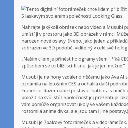
S laskavým svolením společnosti Looking Glass
Nahrajte jakýkoli obrázek nebo video a Musubi pom
umístí ji v prostoru jako 3D obrázek v rámci. Můž
narozeninové oslavy. (Nebo, jako jeden z příkladů
zobrazen ve 3D podobě, viditelný v celé své holog
„Naším cílem je přinést hologramy všem,“ říká C
způsobem se to blíží sci-fi snu, jak je jen možné.“
Musubi je na hony vzdáleno něčemu jako Ava AI s
oznámila na letošním CES a odhalila další podro
Franciscu. Razer nabízí postavu chatbota s umělou 
položit na svůj stůl. Společnost jej prezentuje jak
vám pomůže organizovat úkoly ve vašem každodenn
roztomilá anime dívka, ale jsou tam i jiné postavy.
Musubi je 7palcový fotorámeček a videorámeček. 