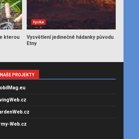
Fyzika
e kterou
Vysvětlení jedinečné hádanky původu
Etny
NAŠE PROJEKTY
obilMag.eu
ivingWeb.cz
ardenWeb.cz
rmy-Web.cz