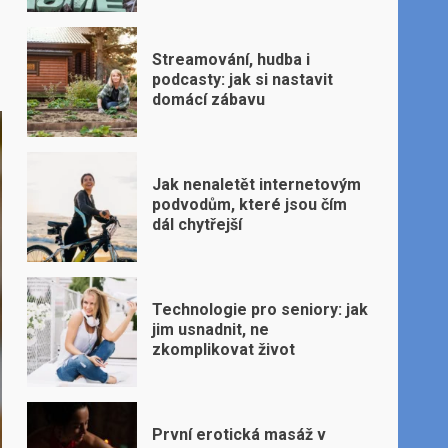
Streamování, hudba i
podcasty: jak si nastavit
domácí zábavu
Jak nenaletět internetovým
podvodům, které jsou čím
dál chytřejší
Technologie pro seniory: jak
jim usnadnit, ne
zkomplikovat život
První erotická masáž v