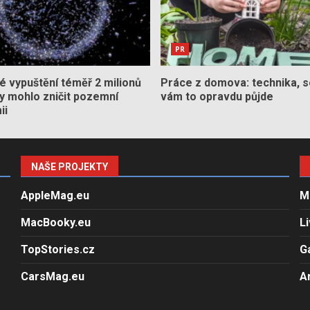
PR
 vypuštění téměř 2 milionů
Práce z domova: technika, s
by mohlo zničit pozemní
vám to opravdu půjde
ii
NAŠE PROJEKTY
AppleMag.eu
M
MacBooky.eu
L
TopStories.cz
G
CarsMag.eu
A