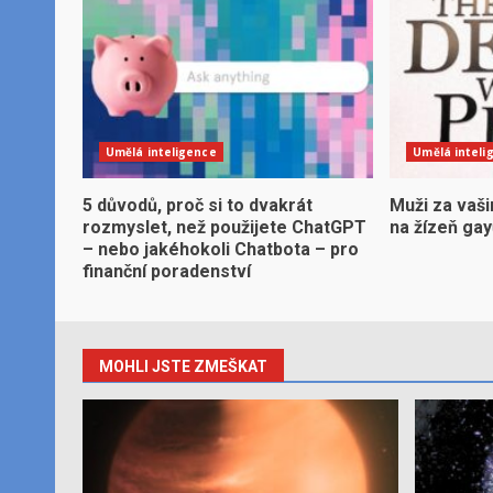
Umělá inteligence
Umělá inteli
5 důvodů, proč si to dvakrát
Muži za vaši
rozmyslet, než použijete ChatGPT
na žízeň ga
– nebo jakéhokoli Chatbota – pro
finanční poradenství
MOHLI JSTE ZMEŠKAT