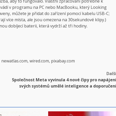
žba, aby to fungovalo. Vlastní zpracování potřebné k
vádí v programu na PC nebo MacBooku, který Looking
veny, můžete je přidat do zařízení pomocí kabelu USB-C;
ají více místa, ale jsou omezena na 30sekundové klipy.)
u dobíjecí baterii, která vydrží až tři hodiny.
, newatlas.com, wired.com, pixabay.com
Dalš
Společnost Meta vyvinula 4 nové čipy pro napájen
svých systémů umělé inteligence a doporučen