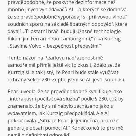
pravděpodobné, že poskytne dezinformace než
mnoho jiných vyhledávačů AI – o kterých se domnívá,
že se pravděpodobně vypořádají s „přílivovou vlnou“
soudních sporů na základě špatných odpovědí, které
dávají. „Ti ostatní hráči budují úžasné technologie.
Říkám jim Ferrari nebo Lamborghini,“ říká Kurtzig.
„Stavíme Volvo – bezpečnost především.“
Tento názor na Pearlovu nadřazenost mě
samozřejmě přiměl ještě víc to zkusit. Zdálo se, že
Kurtzig si je tak jistý, že Pearl bude stále využívat
ochrany Sekce 230. Zeptal jsem se AI, jestli souhlasí.
Pearl uvedla, že se pravděpodobně kvalifikuje jako
„interaktivní počítačová služba“ podle § 230, což by
znamenalo, že by s ní nebylo zacházeno jako s
vydavatelem, jak Kurtzig předpokládal. Ale AI
pokračovala: „Situace Pearl je jedinečná, protože
generuje obsah pomocí AI.“ Koneckonců to pro mě
nemělo definitivní odpověď.