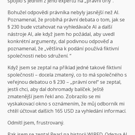
spojilo s jedním z jeho expertů na „právní orly“.
Bohužel odpovědi právníka nebyly jasnější než AI.
Poznamenal, že probíhá právní debata o tom, jak se
§ 230 bude vztahovat na vyhledávače AI a další
nástroje AI, ale když jsem ho požádal, aby uvedl
konkrétní argumenty, dal podivnou odpověď a
poznamenal, že „většina k podání používá fiktivní
společnosti nebo sdružení. “
Když jsem se zeptal na příklad jedné takové fiktivní
společnosti – docela zmatený, co to má společného s
veřejnou debatou o § 230 – „právní orel“ se zeptal,
jestli chci, aby dal dohromady balíček. Ještě
zmatenější jsem řekl ano. Zobrazilo se mi
vyskakovací okno s oznámením, že můj odborník mi
chtěl účtovat dalších 165 USD za vyhledání informací.
Odmítl jsem, frustrovaný.
Pak jsem se zeptal Pearl na historii WIRED. Odezva AI