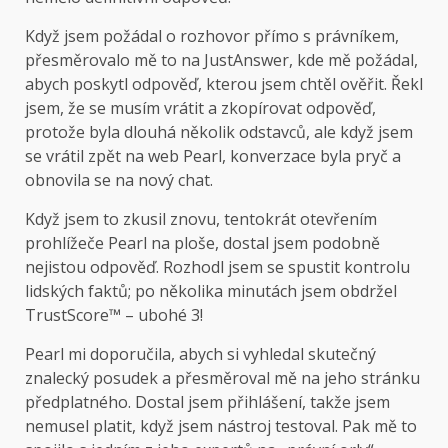
Když jsem požádal o rozhovor přímo s právníkem,
přesměrovalo mě to na JustAnswer, kde mě požádal,
abych poskytl odpověď, kterou jsem chtěl ověřit. Řekl
jsem, že se musím vrátit a zkopírovat odpověď,
protože byla dlouhá několik odstavců, ale když jsem
se vrátil zpět na web Pearl, konverzace byla pryč a
obnovila se na nový chat.
Když jsem to zkusil znovu, tentokrát otevřením
prohlížeče Pearl na ploše, dostal jsem podobně
nejistou odpověď. Rozhodl jsem se spustit kontrolu
lidských faktů; po několika minutách jsem obdržel
TrustScore™ – ubohé 3!
Pearl mi doporučila, abych si vyhledal skutečný
znalecký posudek a přesměroval mě na jeho stránku
předplatného. Dostal jsem přihlášení, takže jsem
nemusel platit, když jsem nástroj testoval. Pak mě to