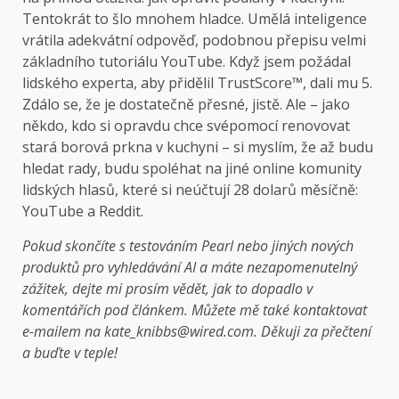
Tentokrát to šlo mnohem hladce. Umělá inteligence
vrátila adekvátní odpověď, podobnou přepisu velmi
základního tutoriálu YouTube. Když jsem požádal
lidského experta, aby přidělil TrustScore™, dali mu 5.
Zdálo se, že je dostatečně přesné, jistě. Ale – jako
někdo, kdo si opravdu chce svépomocí renovovat
stará borová prkna v kuchyni – si myslím, že až budu
hledat rady, budu spoléhat na jiné online komunity
lidských hlasů, které si neúčtují 28 dolarů měsíčně:
YouTube a Reddit.
Pokud skončíte s testováním Pearl nebo jiných nových
produktů pro vyhledávání AI a máte nezapomenutelný
zážitek, dejte mi prosím vědět, jak to dopadlo v
komentářích pod článkem. Můžete mě také kontaktovat
e-mailem na kate_knibbs@wired.com. Děkuji za přečtení
a buďte v teple!