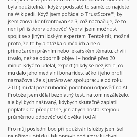
byla použitelná, i když v podstatě to samé, co najdete
na Wikipedii. Když jsem požádal o TrustScore™, byl
jsem znovu konfrontován se 3, což naznačuje, že to
není příliš dobrá odpověď. Vybral jsem možnost
spojit se s jiným lidským expertem. Tentokrát, možná
proto, že to byla otázka o médiích a ne o
přímočarém právním nebo lékařském tématu, chvíli
trvalo, než se odborník objevil – hodně přes 20
minut. Když to udělal, expert (nikdy se nezjistilo, co
mu dalo jeho mediální bona fides, ačkoli jeho profil
naznačoval, že s JustAnswer spolupracuje od roku
2010) mi dal pozoruhodně podobnou odpověď na AI.
Protože jsem dělal bezplatný test, na tom nezáleželo,
ale byl bych naštvaný, kdybych skutečně zaplatil
poplatek za předplatné, jen abych dostal stejnou
průměrnou odpověď od člověka i od AI.
Pro můj poslední bod při používání služby jsem šel
na přímou otázku: jak opravit podlahy v kuchyni.