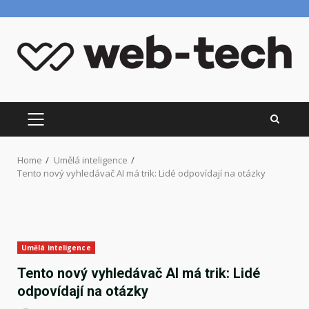
Skip
to
content
PRIMARY
MENU
Home
Umělá inteligence
Tento nový vyhledávač AI má trik: Lidé odpovídají na otázky
Umělá inteligence
Tento nový vyhledávač AI má trik: Lidé
odpovídají na otázky