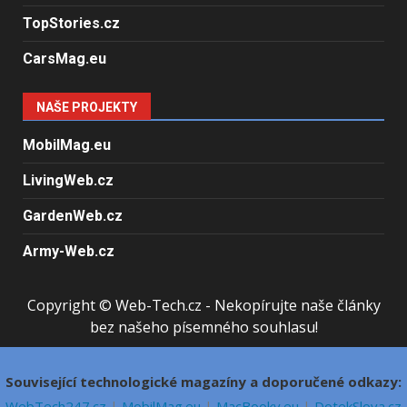
TopStories.cz
CarsMag.eu
NAŠE PROJEKTY
MobilMag.eu
LivingWeb.cz
GardenWeb.cz
Army-Web.cz
Copyright © Web-Tech.cz - Nekopírujte naše články
bez našeho písemného souhlasu!
Související technologické magazíny a doporučené odkazy:
WebTech247.cz
|
MobilMag.eu
|
MacBooky.eu
|
DotekSlova.cz