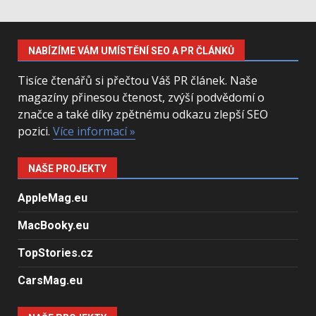
NABÍZÍME VÁM UMÍSTĚNÍ SEO A PR ČLÁNKŮ
Tisíce čtenářů si přečtou Váš PR článek. Naše
magazíny přinesou čtenost, zvýší podvědomí o
značce a také díky zpětnému odkazu zlepší SEO
pozici.
Více informací »
NAŠE PROJEKTY
AppleMag.eu
MacBooky.eu
TopStories.cz
CarsMag.eu