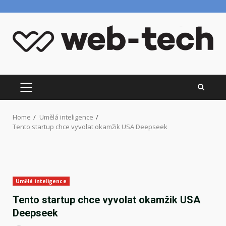
Skip
to
content
PRIMARY
MENU
Home
Umělá inteligence
Tento startup chce vyvolat okamžik USA Deepseek
Umělá inteligence
Tento startup chce vyvolat okamžik USA
Deepseek