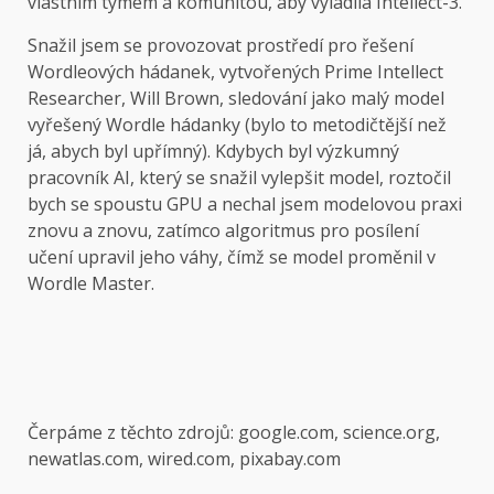
vlastním týmem a komunitou, aby vyladila Intellect-3.
Snažil jsem se provozovat prostředí pro řešení
Wordleových hádanek, vytvořených Prime Intellect
Researcher, Will Brown, sledování jako malý model
vyřešený Wordle hádanky (bylo to metodičtější než
já, abych byl upřímný). Kdybych byl výzkumný
pracovník AI, který se snažil vylepšit model, roztočil
bych se spoustu GPU a nechal jsem modelovou praxi
znovu a znovu, zatímco algoritmus pro posílení
učení upravil jeho váhy, čímž se model proměnil v
Wordle Master.
Čerpáme z těchto zdrojů: google.com, science.org,
newatlas.com, wired.com, pixabay.com