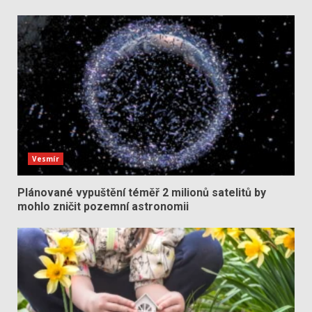
Vesmír
Plánované vypuštění téměř 2 milionů satelitů by
mohlo zničit pozemní astronomii