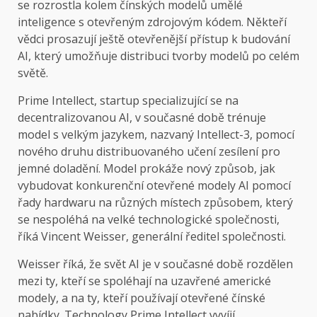
se rozrostla kolem čínských modelů umělé
inteligence s otevřeným zdrojovým kódem. Někteří
vědci prosazují ještě otevřenější přístup k budování
AI, který umožňuje distribuci tvorby modelů po celém
světě.
Prime Intellect, startup specializující se na
decentralizovanou AI, v současné době trénuje
model s velkým jazykem, nazvaný Intellect-3, pomocí
nového druhu distribuovaného učení zesílení pro
jemné doladění. Model prokáže nový způsob, jak
vybudovat konkurenční otevřené modely AI pomocí
řady hardwaru na různých místech způsobem, který
se nespoléhá na velké technologické společnosti,
říká Vincent Weisser, generální ředitel společnosti.
Weisser říká, že svět AI je v současné době rozdělen
mezi ty, kteří se spoléhají na uzavřené americké
modely, a na ty, kteří používají otevřené čínské
nabídky. Technology Prime Intellect vyvíjí