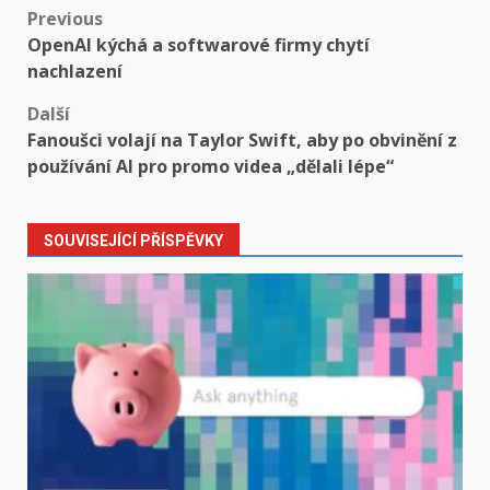
Post
Previous
OpenAI kýchá a softwarové firmy chytí
navigation
nachlazení
Další
Fanoušci volají na Taylor Swift, aby po obvinění z
používání AI pro promo videa „dělali lépe“
SOUVISEJÍCÍ PŘÍSPĚVKY