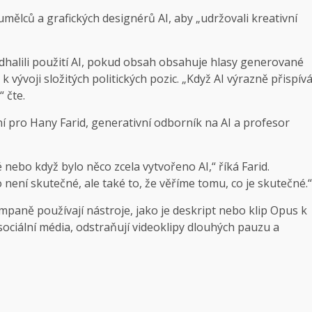
mělců a grafických designérů AI, aby „udržovali kreativní
odhalili použití AI, pokud obsah obsahuje hlasy generované
 vývoji složitých politických pozic. „Když AI výrazně přispív
 čte.
ní pro Hany Farid, generativní odborník na AI a profesor
nebo když bylo něco zcela vytvořeno AI,“ říká Farid.
 není skutečné, ale také to, že věříme tomu, co je skutečné.“
paně používají nástroje, jako je deskript nebo klip Opus k
ociální média, odstraňují videoklipy dlouhých pauzu a