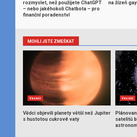
rozmyslet, než použijete ChatGPT
na žízeň ga
– nebo jakéhokoli Chatbota – pro
finanční poradenství
MOHLI JSTE ZMEŠKAT
Vesmír
Vesmír
Vědci objevili planety větší než Jupiter
Plánované
s hustotou cukrové vaty
satelitů 
astronom