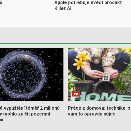
yů
Apple potřebuje uvést produkt
Killer AI
PR
 vypuštění téměř 2 milionů
Práce z domova: technika, s
by mohlo zničit pozemní
vám to opravdu půjde
ii