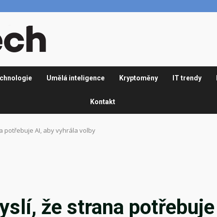
chnologie
Umělá inteligence
Kryptoměny
IT trendy
Kontakt
na potřebuje AI, aby vyhrála volby
slí, že strana potřebuje