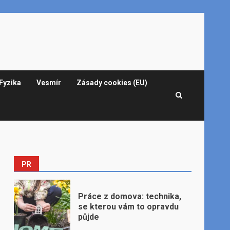
Fyzika
Vesmír
Zásady cookies (EU)
PR
Práce z domova: technika,
se kterou vám to opravdu
půjde