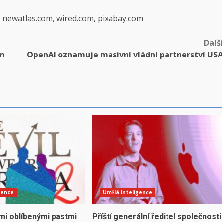
, newatlas.com, wired.com, pixabay.com
Dalš
ým
OpenAI oznamuje masivní vládní partnerství US
gence
Umělá inteligence
mi oblíbenými pastmi
Příští generální ředitel společnosti