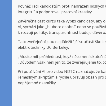
Rovněž radí kandidátům proti nahrazení lidských u
integritu“ a podporovali pracovní kreativy.
Závěrečná část kurzu také vybízí kandidáty, aby 
AI, vychází jako „hluboce osobní“ nebo se používá k
k rozvoji politiky, transparentnost buduje důvěru,“
Tato zveřejnění jsou nejdůležitější součástí škole
elektrotechniky UC Berkeley.
„Musíte mít průhlednost, když něco není skutečné 
„Důvodem však není jen to, že zveřejňujeme to, co
Při používání AI pro video NDTC naznačuje, že kam
řemeslným skriptům a rychle upravují obsah pro s
nepříjemné okamžiky.