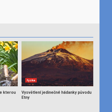
Fyzika
e kterou
Vysvětlení jedinečné hádanky původu
Etny