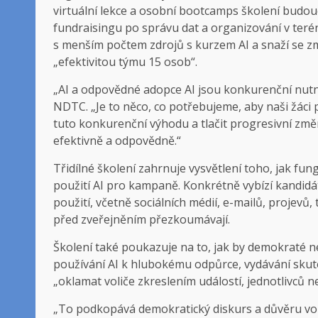
virtuální lekce a osobní bootcamps školení budouc
fundraisingu po správu dat a organizování v ter
s menším počtem zdrojů s kurzem AI a snaží se zmo
„efektivitou týmu 15 osob“.
„AI a odpovědné adopce AI jsou konkurenční nutnos
NDTC. „Je to něco, co potřebujeme, aby naši žáci 
tuto konkurenční výhodu a tlačit progresivní změnu
efektivně a odpovědně.“
Třidílné školení zahrnuje vysvětlení toho, jak fu
použití AI pro kampaně. Konkrétně vybízí kandidát
použití, včetně sociálních médií, e-mailů, projevů, 
před zveřejněním přezkoumávají.
Školení také poukazuje na to, jak by demokraté n
používání AI k hlubokému odpůrce, vydávání skute
„oklamat voliče zkreslením událostí, jednotlivců ne
„To podkopává demokratický diskurs a důvěru voli