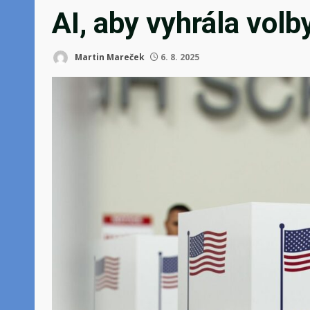
AI, aby vyhrála volb
Martin Mareček
6. 8. 2025