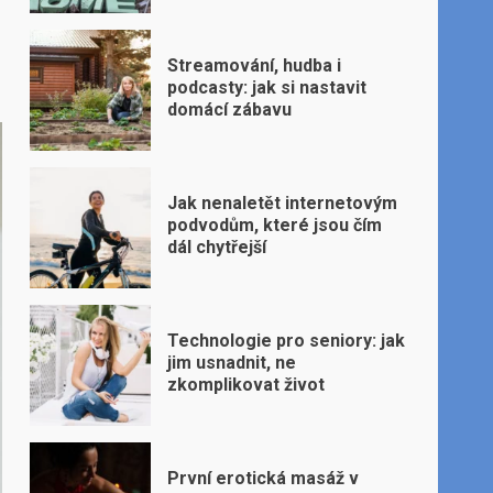
Streamování, hudba i
podcasty: jak si nastavit
domácí zábavu
Jak nenaletět internetovým
podvodům, které jsou čím
dál chytřejší
Technologie pro seniory: jak
jim usnadnit, ne
zkomplikovat život
První erotická masáž v