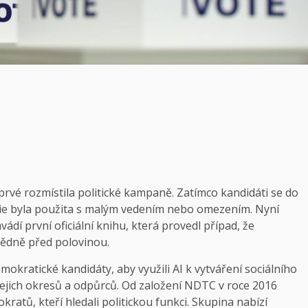
oprvé rozmístila politické kampaně. Zatímco kandidáti se do
ie byla použita s malým vedením nebo omezením. Nyní
dí první oficiální knihu, která provedl případ, že
ědně před polovinou.
okratické kandidáty, aby využili AI k vytváření sociálního
jejich okresů a odpůrců. Od založení NDTC v roce 2016
kratů, kteří hledali politickou funkci. Skupina nabízí