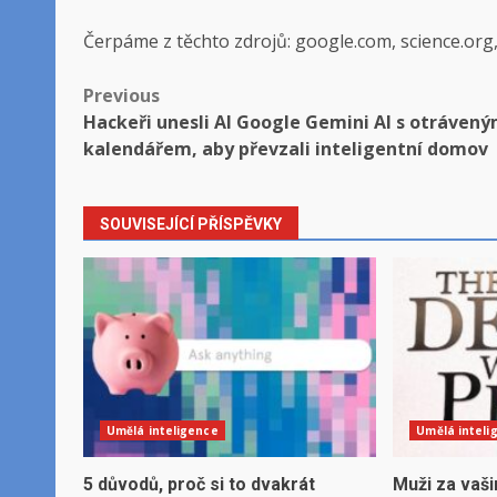
Čerpáme z těchto zdrojů: google.com, science.org
Post
Previous
Hackeři unesli AI Google Gemini AI s otráven
navigation
kalendářem, aby převzali inteligentní domov
SOUVISEJÍCÍ PŘÍSPĚVKY
Umělá inteligence
Umělá inteli
5 důvodů, proč si to dvakrát
Muži za vaši