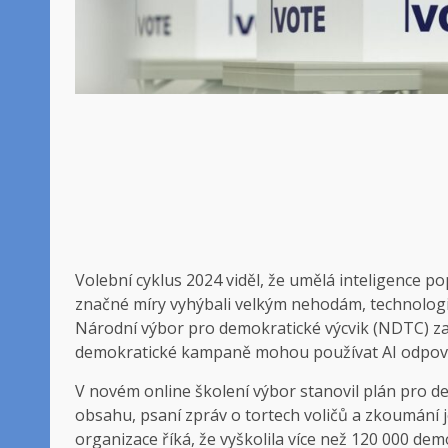
Volební cyklus 2024 viděl, že umělá inteligence p
značné míry vyhýbali velkým nehodám, technolog
Národní výbor pro demokratické výcvik (NDTC) zavá
demokratické kampaně mohou používat AI odpov
V novém online školení výbor stanovil plán pro dem
obsahu, psaní zpráv o tortech voličů a zkoumání 
organizace říká, že vyškolila více než 120 000 demo