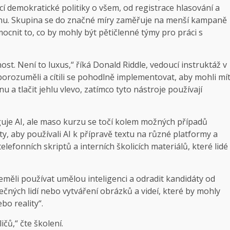
í demokratické politiky o všem, od registrace hlasování a
énu. Skupina se do značné míry zaměřuje na menší kampaně
cnit to, co by mohly být pětičlenné týmy pro práci s
t. Není to luxus,“ říká Donald Riddle, vedoucí instruktáž v
porozuměli a cítili se pohodlně implementovat, aby mohli mí
 a tlačit jehlu vlevo, zatímco tyto nástroje používají
nguje AI, ale maso kurzu se točí kolem možných případů
y, aby používali AI k přípravě textu na různé platformy a
telefonních skriptů a interních školicích materiálů, které lidé
eměli používat umělou inteligenci a odradit kandidáty od
čných lidí nebo vytváření obrázků a videí, které by mohly
bo reality“.
čů,“ čte školení.