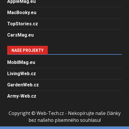
AppleMag.eu
MacBooky.eu
TopStories.cz
CarsMag.eu
NAŠE PROJEKTY
MobilMag.eu
LivingWeb.cz
GardenWeb.cz
Army-Web.cz
Copyright © Web-Tech.cz - Nekopírujte naše články
bez našeho písemného souhlasu!