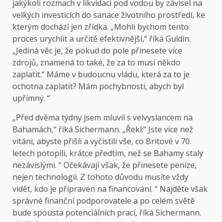
jakýkoli rozmach v likvidaci pod vodou by závisel na
velkých investicích do sanace životního prostředí, ke
kterým dochází jen zřídka. „Mohli bychom tento
proces urychlit a určitě efektivnější,“ říká Guldin.
„Jediná věc je, že pokud do pole přinesete více
zdrojů, znamená to také, že za to musí někdo
zaplatit.“ Máme v budoucnu vládu, která za to je
ochotna zaplatit? Mám pochybnosti, abych byl
upřímný. “
„Před dvěma týdny jsem mluvil s velvyslancem na
Bahamách,“ říká Sichermann. „Řekl:“ Jste více než
vítáni, abyste přišli a vyčistili vše, co Britové v 70.
letech potopili, krátce předtím, než se Bahamy staly
nezávislými. “ Očekávají však, že přinesete peníze,
nejen technologii. Z tohoto důvodu musíte vždy
vidět, kdo je připraven na financování. “ Najděte však
správné finanční podporovatele a po celém světě
bude spousta potenciálních prací, říká Sichermann.