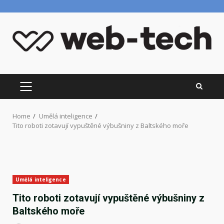
Skip
to
content
PRIMARY
MENU
Home
Umělá inteligence
Tito roboti zotavují vypuštěné výbušniny z Baltského moře
Umělá inteligence
Tito roboti zotavují vypuštěné výbušniny z
Baltského moře