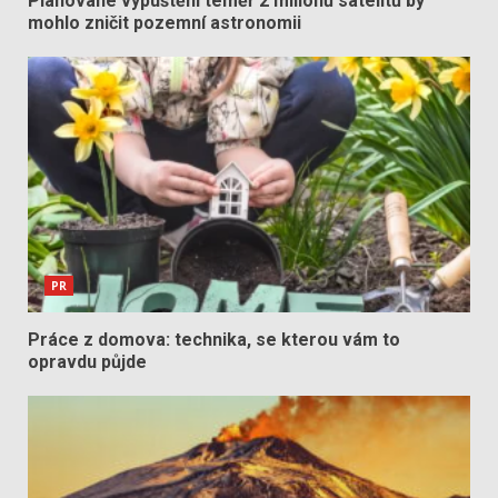
Plánované vypuštění téměř 2 milionů satelitů by
mohlo zničit pozemní astronomii
PR
Práce z domova: technika, se kterou vám to
opravdu půjde