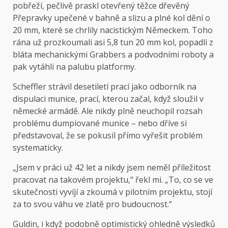
pobřeží, pečlivě praskl otevřený těžce dřevěný
Přepravky upečené v bahně a slizu a plné kol dění o
20 mm, které se chrlily nacistickým Německem. Toho
rána už prozkoumali asi 5,8 tun 20 mm kol, popadli z
bláta mechanickými Grabbers a podvodními roboty a
pak vytáhli na palubu platformy.
Scheffler strávil desetiletí prací jako odborník na
dispulaci munice, prací, kterou začal, když sloužil v
německé armádě. Ale nikdy plně neuchopil rozsah
problému dumpiované munice – nebo dříve si
představoval, že se pokusil přímo vyřešit problém
systematicky.
„Jsem v práci už 42 let a nikdy jsem neměl příležitost
pracovat na takovém projektu,“ řekl mi. „To, co se ve
skutečnosti vyvíjí a zkoumá v pilotním projektu, stojí
za to svou váhu ve zlatě pro budoucnost.“
Guldin, i když podobně optimistický ohledně výsledků