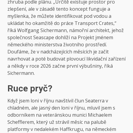
zhruba podle plánu. „Určitě existuje prostor pro
zlepšení, ale v zásadě tento koncept funguje a
myšlenka, že můžete identifikovat pod vodou a
ukládat ho okamžitě do práce Transport Crates,“
říká Wolfgang Sichermann, námořní architekt, jehož
společnost Seascape dohlíží na Projekt jménem
německého ministerstva životního prostředí.
Doufáme, že v nadcházejících měsících je začít
navrhovat a poté budovat plovoucí likvidační zařízení
a někdy v roce 2026 začne první výbušniny, říká
Sichermann.
Ruce pryč?
Když jsem loni v říjnu navštívil člun Seaterra v
chladném, ale jasný den loni v říjnu, mluvil jsem s
odborníkem na veteránskou munici Michaelem
Schefflerem, který už strávil měsíc na palubě
platformy v nedalekém Haffkrugu, na německém