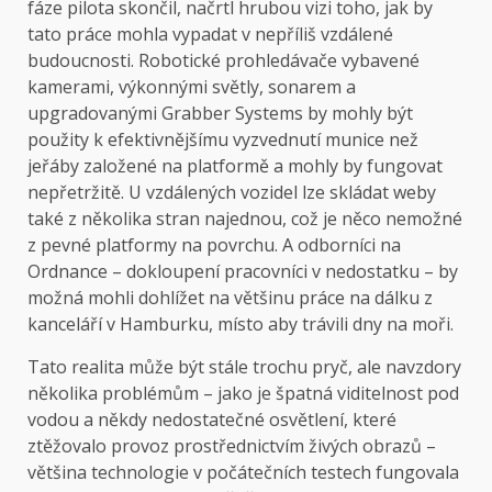
fáze pilota skončil, načrtl hrubou vizi toho, jak by
tato práce mohla vypadat v nepříliš vzdálené
budoucnosti. Robotické prohledávače vybavené
kamerami, výkonnými světly, sonarem a
upgradovanými Grabber Systems by mohly být
použity k efektivnějšímu vyzvednutí munice než
jeřáby založené na platformě a mohly by fungovat
nepřetržitě. U vzdálených vozidel lze skládat weby
také z několika stran najednou, což je něco nemožné
z pevné platformy na povrchu. A odborníci na
Ordnance – dokloupení pracovníci v nedostatku – by
možná mohli dohlížet na většinu práce na dálku z
kanceláří v Hamburku, místo aby trávili dny na moři.
Tato realita může být stále trochu pryč, ale navzdory
několika problémům – jako je špatná viditelnost pod
vodou a někdy nedostatečné osvětlení, které
ztěžovalo provoz prostřednictvím živých obrazů –
většina technologie v počátečních testech fungovala