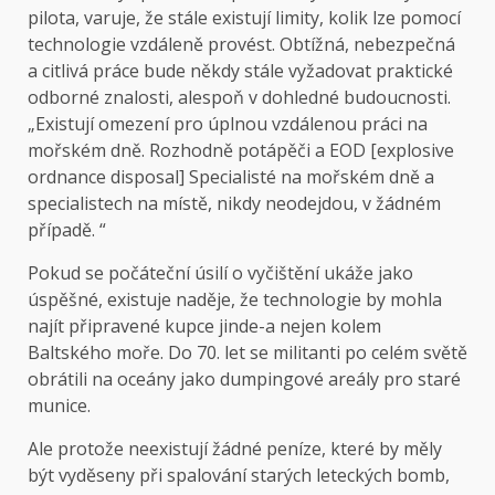
pilota, varuje, že stále existují limity, kolik lze pomocí
technologie vzdáleně provést. Obtížná, nebezpečná
a citlivá práce bude někdy stále vyžadovat praktické
odborné znalosti, alespoň v dohledné budoucnosti.
„Existují omezení pro úplnou vzdálenou práci na
mořském dně. Rozhodně potápěči a EOD [explosive
ordnance disposal] Specialisté na mořském dně a
specialistech na místě, nikdy neodejdou, v žádném
případě. “
Pokud se počáteční úsilí o vyčištění ukáže jako
úspěšné, existuje naděje, že technologie by mohla
najít připravené kupce jinde-a nejen kolem
Baltského moře. Do 70. let se militanti po celém světě
obrátili na oceány jako dumpingové areály pro staré
munice.
Ale protože neexistují žádné peníze, které by měly
být vyděseny při spalování starých leteckých bomb,