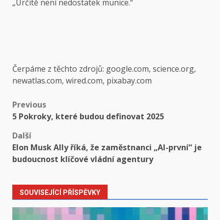
„Určitě není nedostatek munice.“
Čerpáme z těchto zdrojů: google.com, science.org,
newatlas.com, wired.com, pixabay.com
Post
Previous
5 Pokroky, které budou definovat 2025
navigation
Další
Elon Musk Ally říká, že zaměstnanci „AI-první“ je
budoucnost klíčové vládní agentury
SOUVISEJÍCÍ PŘÍSPĚVKY