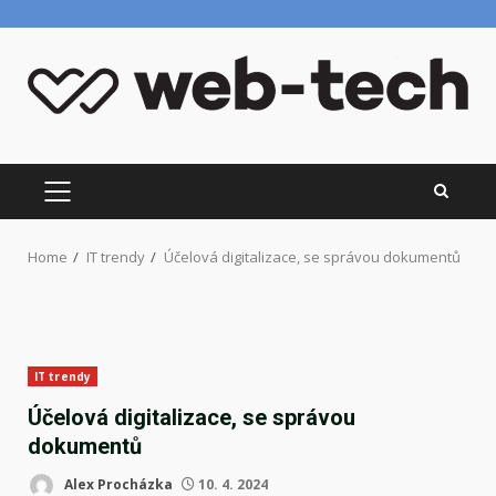
Skip
to
content
PRIMARY
MENU
Home
IT trendy
Účelová digitalizace, se správou dokumentů
IT trendy
Účelová digitalizace, se správou
dokumentů
Alex Procházka
10. 4. 2024