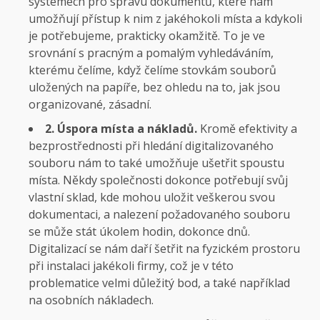
systémech pro správu dokumentů, které nám
umožňují přístup k nim z jakéhokoli místa a kdykoli
je potřebujeme, prakticky okamžitě. To je ve
srovnání s pracným a pomalým vyhledáváním,
kterému čelíme, když čelíme stovkám souborů
uložených na papíře, bez ohledu na to, jak jsou
organizované, zásadní.
2. Úspora místa a nákladů.
Kromě efektivity a
bezprostřednosti při hledání digitalizovaného
souboru nám to také umožňuje ušetřit spoustu
místa. Někdy společnosti dokonce potřebují svůj
vlastní sklad, kde mohou uložit veškerou svou
dokumentaci, a nalezení požadovaného souboru
se může stát úkolem hodin, dokonce dnů.
Digitalizací se nám daří šetřit na fyzickém prostoru
při instalaci jakékoli firmy, což je v této
problematice velmi důležitý bod, a také například
na osobních nákladech.