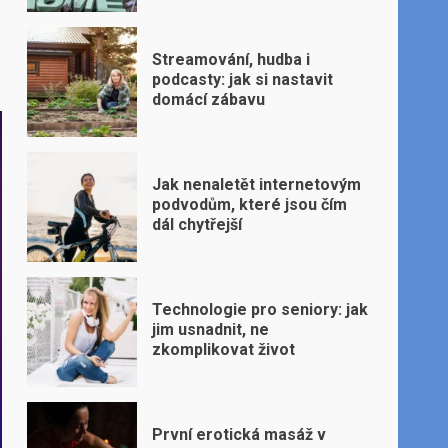
Streamování, hudba i
podcasty: jak si nastavit
domácí zábavu
Jak nenaletět internetovým
podvodům, které jsou čím
dál chytřejší
Technologie pro seniory: jak
jim usnadnit, ne
zkomplikovat život
První erotická masáž v