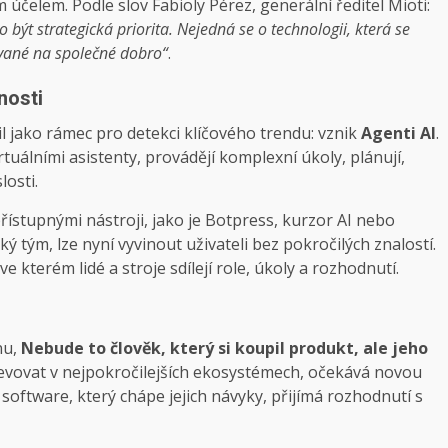
kým účelem. Podle slov Fabioly Pérez, generální ředitel Mioti:
 být strategická priorita. Nejedná se o technologii, která se
tované na společné dobro“
.
nosti
il jako rámec pro detekci klíčového trendu: vznik
Agenti AI
.
uálními asistenty, provádějí komplexní úkoly, plánují,
losti.
ístupnými nástroji, jako je Botpress, kurzor AI nebo
ý tým, lze nyní vyvinout uživateli bez pokročilých znalostí.
 kterém lidé a stroje sdílejí role, úkoly a rozhodnutí.
nu,
Nebude to člověk, který si koupil produkt, ale jeho
objevovat v nejpokročilejších ekosystémech, očekává novou
software, který chápe jejich návyky, přijímá rozhodnutí s