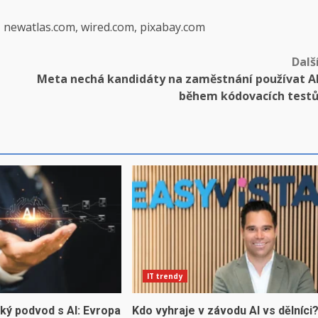
, newatlas.com, wired.com, pixabay.com
Dalš
Meta nechá kandidáty na zaměstnání používat A
během kódovacích test
IT trendy
ký podvod s AI: Evropa
Kdo vyhraje v závodu AI vs dělníci