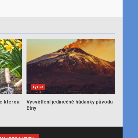
Fyzika
e kterou
Vysvětlení jedinečné hádanky původu
Etny