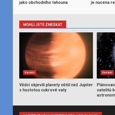
jako obchodního tahouna
je nucena r
MOHLI JSTE ZMEŠKAT
Vesmír
Vesmír
Vědci objevili planety větší než Jupiter
Plánované
s hustotou cukrové vaty
satelitů 
astronom