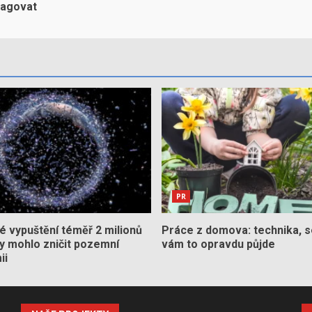
eagovat
PR
 vypuštění téměř 2 milionů
Práce z domova: technika, s
by mohlo zničit pozemní
vám to opravdu půjde
ii