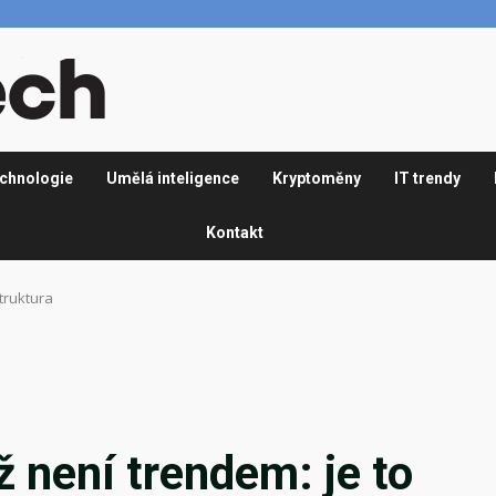
chnologie
Umělá inteligence
Kryptoměny
IT trendy
Kontakt
struktura
ž není trendem: je to