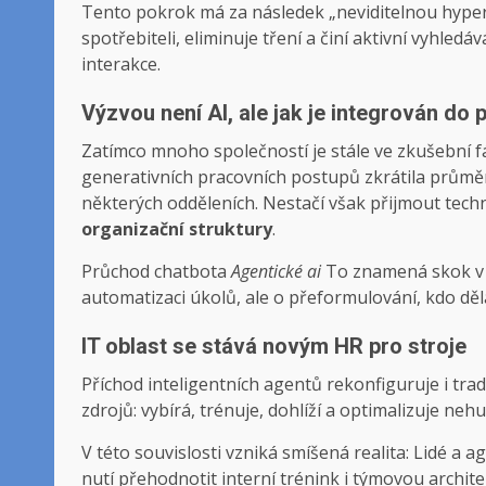
Tento pokrok má za následek „neviditelnou hyper
spotřebiteli, eliminuje tření a činí aktivní vyhled
interakce.
Výzvou není AI, ale jak je integrován do 
Zatímco mnoho společností je stále ve zkušební fázi
generativních pracovních postupů zkrátila průmě
některých odděleních. Nestačí však přijmout techn
organizační struktury
.
Průchod chatbota
Agentické ai
To znamená skok v a
automatizaci úkolů, ale o přeformulování, kdo dělá
IT oblast se stává novým HR pro stroje
Příchod inteligentních agentů rekonfiguruje i trad
zdrojů: vybírá, trénuje, dohlíží a optimalizuje ne
V této souvislosti vzniká smíšená realita: Lidé a age
nutí přehodnotit interní trénink i týmovou archite