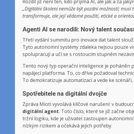
Rozdíl již není ten, kdo přijímá AI, ale jak a za ja
„Digitální školení nemůže být pozdní možností; musí to
transformuje, ale její vědomé použití, etické a orien
Agenti AI se narodili: Nový talent součas
Třetí vydání summitu pro inovace dat talent slouž
Tyto autonomní systémy zdaleka nejsou pouze virt
spolupracují a učí se s rostoucím stupněm nezávis
Tento nový typ operační inteligence je poháněn př
napájecí platforma. To, co dříve požadoval technick
To demokratizuje automatizaci a vede ke scénáři, ve
Spotřebitele na digitální dvojče
Zpráva Mioti vyvolává klíčové narušení: v budouc
digitální agent
. Toto číslo, které se již začne 
tržní logiku, kde je uživatel zastoupen autonomní 
nízkým rizikem a očekává jejich potřeby.