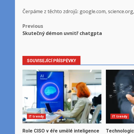
Čerpáme z těchto zdrojů: google.com, science.org
Post
Previous
Skutečný démon uvnitř chatgpta
navigation
SOUVISEJÍCÍ PŘÍSPĚVKY
IT trendy
IT trendy
Role CISO v éře umělé inteligence
Technologic