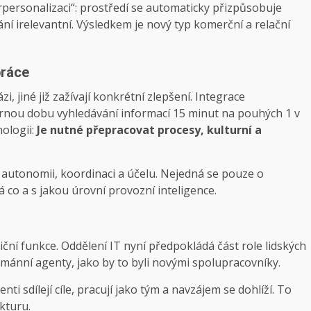
personalizaci“: prostředí se automaticky přizpůsobuje
ávání irelevantní. Výsledkem je nový typ komerční a relační
práce
, jiné již zažívají konkrétní zlepšení. Integrace
rnou dobu vyhledávání informací 15 minut na pouhých 1 v
ologii:
Je nutné přepracovat procesy, kulturní a
utonomii, koordinaci a účelu. Nejedná se pouze o
 co a s jakou úrovní provozní inteligence.
iční funkce. Oddělení IT nyní předpokládá část role lidských
humánní agenty, jako by to byli novými spolupracovníky.
nti sdílejí cíle, pracují jako tým a navzájem se dohlíží. To
kturu.