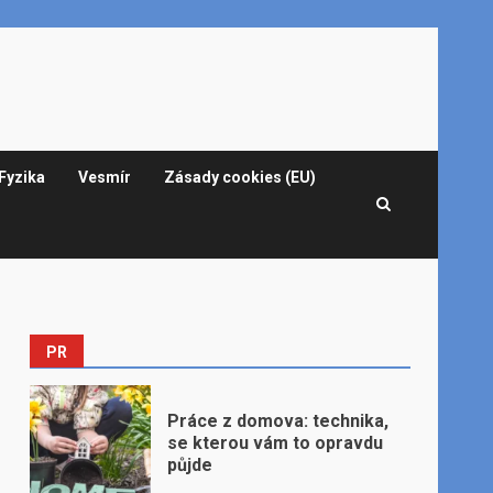
Fyzika
Vesmír
Zásady cookies (EU)
PR
Práce z domova: technika,
se kterou vám to opravdu
půjde