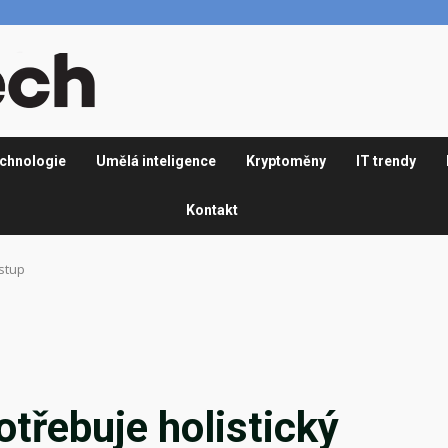
chnologie
Umělá inteligence
Kryptoměny
IT trendy
Kontakt
ístup
otřebuje holistický