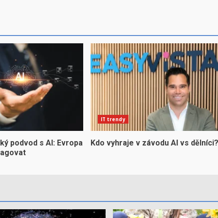
IT trendy
ký podvod s AI: Evropa
Kdo vyhraje v závodu AI vs dělníci
eagovat