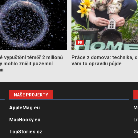
PR
 vypuštění téměř 2 milionů
Práce z domova: technika, s
by mohlo zničit pozemní
vám to opravdu půjde
ii
NAŠE PROJEKTY
AppleMag.eu
M
MacBooky.eu
L
TopStories.cz
G