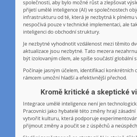
společnosti, aby bylo možné růst a zlepšovat výs
přijetí umělé inteligence (AI) ve společnostech obj
infrastrukturu od té, která je nezbytná k plnému 
nespočívá pouze v technické implementaci, ale tak
inteligenci do obchodní struktury.
Je nezbytné vyhodnotit vzdálenost mezi těmito dvě
aktualizace jsou nezbytné. Tato mezera nezahrnuj
být izolovaným cílem, ale spíše součástí globální 
Počínaje jasným účelem, identifikací konkrétních o
rámcem umožní hladší a efektivnější přechod.
Kromě kritické a skeptické v
Integrace umělé inteligence není jen technologická
Pracovníci jako hybatelé této změny hrají zásadní r
vytvořit kulturu, která podporuje experimentová
přijmout změny a poučit se z úspěchů a neúspěch