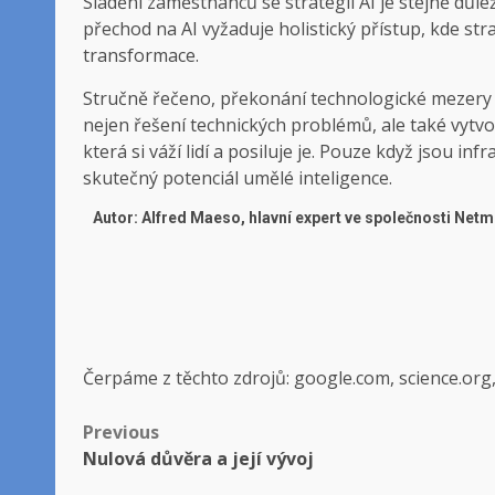
Sladění zaměstnanců se strategií AI je stejně důl
přechod na AI vyžaduje holistický přístup, kde stra
transformace.
Stručně řečeno, překonání technologické mezery
nejen řešení technických problémů, ale také vytv
která si váží lidí a posiluje je. Pouze když jsou in
skutečný potenciál umělé inteligence.
Autor: Alfred Maeso, hlavní expert ve společnosti Netm
Čerpáme z těchto zdrojů: google.com, science.org
Post
Previous
Nulová důvěra a její vývoj
navigation