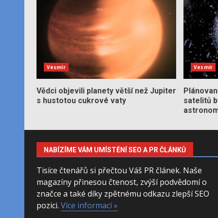
Vesmír
Vesmír
Vědci objevili planety větší než Jupiter
Plánované
s hustotou cukrové vaty
satelitů 
astronom
NABÍZÍME VÁM UMÍSTĚNÍ SEO A PR ČLÁNKŮ
Tisíce čtenářů si přečtou Váš PR článek. Naše
magazíny přinesou čtenost, zvýší podvědomí o
značce a také díky zpětnému odkazu zlepší SEO
pozici.
Více informací »