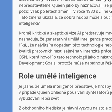
nepředstavitelné. Queen jako by naznačovali, že j
pozici však po letech změnili. V roce 1980 s „The G
Tato změna ukázala, že dobrá hudba může sloučit 
inteligencí?
Kromě kritické a skeptické vize AI představuje mn
naznačuje, že generativní umělá inteligence pracov
říká, „že největším dopadem této technologie nebu
kvalitě pracovních míst, zejména v intenzitě práce
OSN, která hovoří o této technologii jako o nást
Development Goals, protože může nabídnout řešen
Role umělé inteligence
Je jasné, že umělá inteligence představuje hrozby a 
v případě Queen ohledně používání syntezátorů je
vybudování lepší svět.
Z obchodního hlediska je hlavní výzvou na stole op