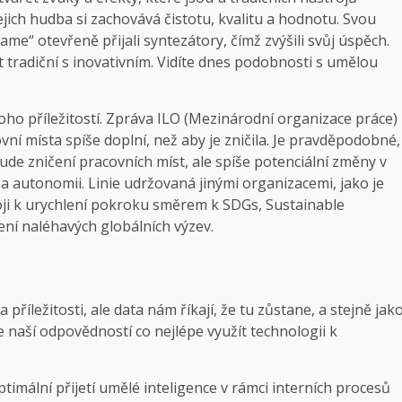
ejich hudba si zachovává čistotu, kvalitu a hodnotu. Svou
ame“ otevřeně přijali syntezátory, čímž zvýšili svůj úspěch.
tradiční s inovativním. Vidíte dnes podobnosti s umělou
oho příležitostí. Zpráva ILO (Mezinárodní organizace práce)
ní místa spíše doplní, než aby je zničila. Je pravděpodobné,
de zničení pracovních míst, ale spíše potenciální změny v
 a autonomii. Linie udržovaná jinými organizacemi, jako je
roji k urychlení pokroku směrem k SDGs, Sustainable
í naléhavých globálních výzev.
příležitosti, ale data nám říkají, že tu zůstane, a stejně jak
 naší odpovědností co nejlépe využít technologii k
timální přijetí umělé inteligence v rámci interních procesů