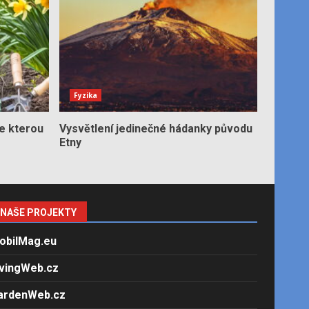
Fyzika
e kterou
Vysvětlení jedinečné hádanky původu
Etny
NAŠE PROJEKTY
obilMag.eu
ivingWeb.cz
ardenWeb.cz