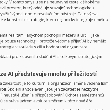
ledky. V tomto smyslu se na neúnavné cestě k širokému
evil prostor, který odděluje stávající technologickou
využití výhod tohoto revolučního nástroje. Tato výzva
é v konstrukci strategie, která organicky integruje umělou
ma realitami, abychom pochopili mezeru a určili, jaké
e pouze technologii, protože vědomé přijetí AI by nemělo
strategie v souladu s cíli a hodnotami organizace.
blastí pro zlepšení a sladění AI s celkovým strategickým
ize AI představuje mnoho příležitostí
 záležitost; Je to kulturní a organizační změna vedená lidmi
oli. Školení a vzdělávání jsou jen začátek; Je nezbytné
ní, neustálé učení a přizpůsobování. Ochota zaměstnanců
ů se stává jádrem evoluce směrem k této nové éře.