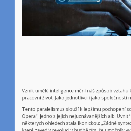
Vznik umělé inteligence mění náš způsob vztahu 
pracovní život. Jako jednotlivci i jako společnost
Tento paralelismus slouží k lepšímu pochopení so
Opera“, jedno z jejich nejuznávanějších alb. Uvnitř 
některých ohledech stala ikonickou: „Žádné synte
které zavedly revoluci v hudbě tím, že umožnily vy