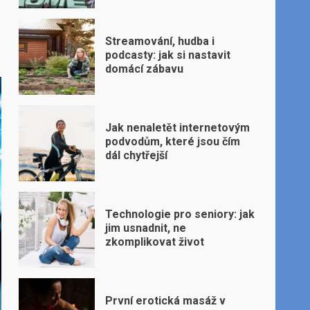
Streamování, hudba i
podcasty: jak si nastavit
domácí zábavu
Jak nenaletět internetovým
podvodům, které jsou čím
dál chytřejší
Technologie pro seniory: jak
jim usnadnit, ne
zkomplikovat život
První erotická masáž v