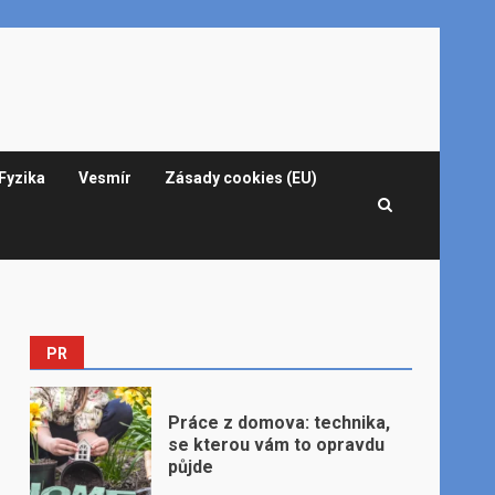
Fyzika
Vesmír
Zásady cookies (EU)
PR
Práce z domova: technika,
se kterou vám to opravdu
půjde