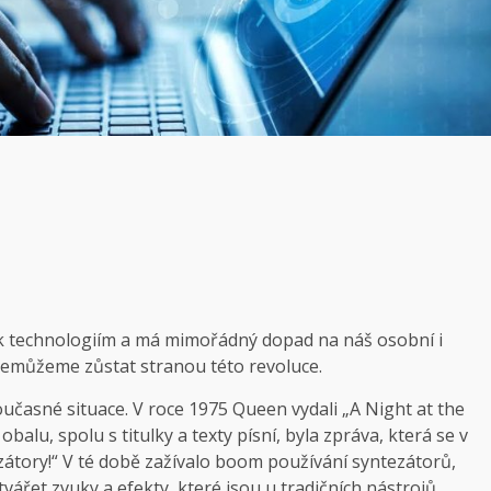
k technologiím a má mimořádný dopad na náš osobní i
i nemůžeme zůstat stranou této revoluce.
učasné situace. V roce 1975 Queen vydali „A Night at the
obalu, spolu s titulky a texty písní, byla zpráva, která se v
zátory!“ V té době zažívalo boom používání syntezátorů,
tvářet zvuky a efekty, které jsou u tradičních nástrojů