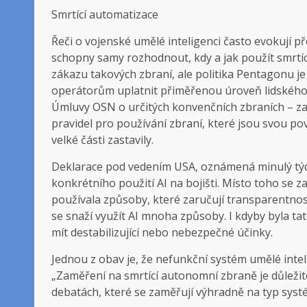
Smrtící automatizace
Řeči o vojenské umělé inteligenci často evokují p
schopny samy rozhodnout, kdy a jak použít smrtíc
zákazu takových zbraní, ale politika Pentagonu j
operátorům uplatnit přiměřenou úroveň lidského ú
Úmluvy OSN o určitých konvenčních zbraních – za
pravidel pro používání zbraní, které jsou svou p
velké části zastavily.
Deklarace pod vedením USA, oznámená minulý týde
konkrétního použití AI na bojišti. Místo toho se z
používala způsoby, které zaručují transparentnost
se snaží využít AI mnoha způsoby. I kdyby byla t
mít destabilizující nebo nebezpečné účinky.
Jednou z obav je, že nefunkční systém umělé intel
„Zaměření na smrtící autonomní zbraně je důležité
debatách, které se zaměřují výhradně na typ systé