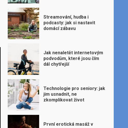
Streamování, hudba i
podcasty: jak si nastavit
domácí zábavu
Jak nenaletět internetovým
podvodům, které jsou čím
dál chytřejší
Technologie pro seniory: jak
jim usnadnit, ne
zkomplikovat život
První erotická masáž v