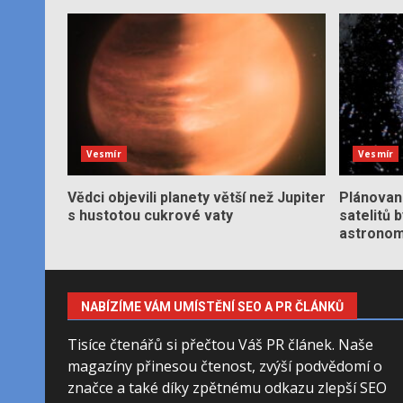
Vesmír
Vesmír
Vědci objevili planety větší než Jupiter
Plánované
s hustotou cukrové vaty
satelitů 
astronom
NABÍZÍME VÁM UMÍSTĚNÍ SEO A PR ČLÁNKŮ
Tisíce čtenářů si přečtou Váš PR článek. Naše
magazíny přinesou čtenost, zvýší podvědomí o
značce a také díky zpětnému odkazu zlepší SEO