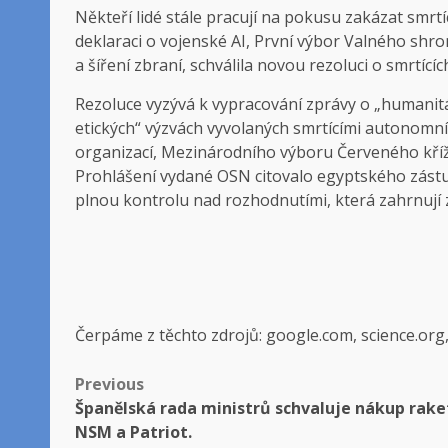
Někteří lidé stále pracují na pokusu zakázat smrt
deklaraci o vojenské AI, První výbor Valného shr
a šíření zbraní, schválila novou rezoluci o smrtíc
Rezoluce vyzývá k vypracování zprávy o „humanitá
etických“ výzvách vyvolaných smrtícími autonomn
organizací, Mezinárodního výboru Červeného kříž
Prohlášení vydané OSN citovalo egyptského zástup
plnou kontrolu nad rozhodnutími, která zahrnují z
Čerpáme z těchto zdrojů: google.com, science.org
Post
Previous
Španělská rada ministrů schvaluje nákup rake
navigation
NSM a Patriot.