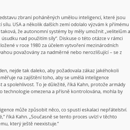
ředstavu zbraní poháněných umělou inteligencí, které jsou
í sílu. USA a několik dalších zemí odolalo výzvám k přímému
e taková, že autonomní systémy by měly umožnit „velitelům 
sudku nad použitím síly“. Diskuse o této otázce v rámci
ložené v roce 1980 za účelem vytvoření mezinárodních
ovahou považovány za nadměrné nebo nerozlišující – se z
n, nejde tak daleko, aby požadovala zákaz jakéhokoli
aměřuje na zajištění toho, aby se umělá inteligence
 a spolehlivost. To je důležité, říká Kahn, protože armády
ato technologie omezena a přísně kontrolována, mohla by
igence může způsobit něco, co spustí eskalaci nepřátelství.
,“ říká Kahn. „Současně se tento proces uvízl v těchto
mu, který ještě neexistuje.“