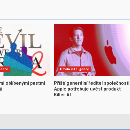
gence
Umělá inteligence
mi oblíbenými pastmi
Příští generální ředitel společnosti
yů
Apple potřebuje uvést produkt
Killer AI