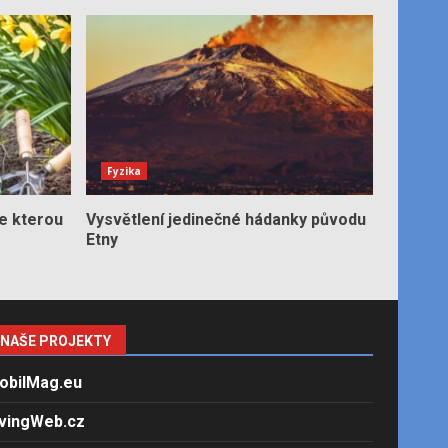
Fyzika
e kterou
Vysvětlení jedinečné hádanky původu
Etny
NAŠE PROJEKTY
obilMag.eu
ivingWeb.cz