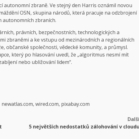
ící autonomní zbraně. Ve stejný den Harris oznámil novou
omáždění OSN, skupina národů, která pracuje na odzbrojení
ích autonomních zbraních.
rních, právních, bezpečnostních, technologických a
ími zbraněmi a ke vstupu od mezinárodních a regionálních
e, občanské společnosti, vědecké komunity, a průmysl.
ce, který po hlasování uvedl, že „algoritmus nesmí mít
abíjení nebo ubližování lidem“.
, newatlas.com, wired.com, pixabay.com
Dalš
t
5 největších nedostatků zálohování v cloud