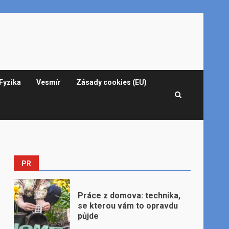
Fyzika
Vesmír
Zásady cookies (EU)
PR
Práce z domova: technika,
se kterou vám to opravdu
půjde