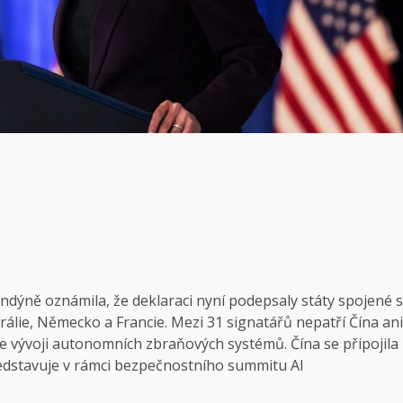
dýně oznámila, že deklaraci nyní podepsaly státy spojené s
trálie, Německo a Francie. Mezi 31 signatářů nepatří Čína ani
ve vývoji autonomních zbraňových systémů. Čína se připojila
představuje v rámci bezpečnostního summitu AI