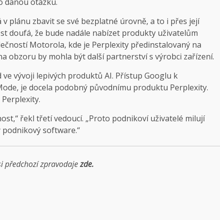
ro danou otázku.
 v plánu zbavit se své bezplatné úrovně, a to i přes její
ost doufá, že bude nadále nabízet produkty uživatelům
olečností Motorola, kde je Perplexity předinstalovaný na
na obzoru by mohla být další partnerství s výrobci zařízení.
ed ve vývoji lepivých produktů AI. Přístup Googlu k
 Mode, je docela podobný původnímu produktu Perplexity.
 Perplexity.
,“ řekl třetí vedoucí. „Proto podnikoví uživatelé milují
 podnikový software.“
si předchozí zpravodaje
zde.