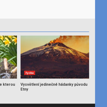
Fyzika
e kterou
Vysvětlení jedinečné hádanky původu
Etny