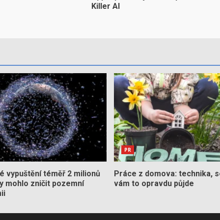
Killer AI
PR
 vypuštění téměř 2 milionů
Práce z domova: technika, s
by mohlo zničit pozemní
vám to opravdu půjde
ii