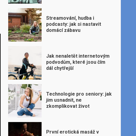
Streamování, hudba i
podcasty: jak si nastavit
domácí zábavu
Jak nenaletět internetovým
podvodům, které jsou čím
dál chytřejší
Technologie pro seniory: jak
jim usnadnit, ne
zkomplikovat život
První erotická masáž v