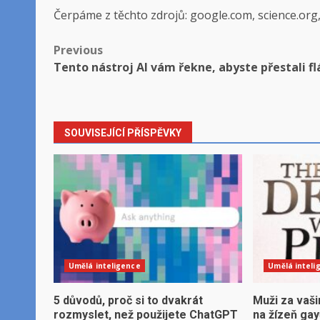
Čerpáme z těchto zdrojů: google.com, science.org
Post
Previous
Tento nástroj AI vám řekne, abyste přestali f
navigation
SOUVISEJÍCÍ PŘÍSPĚVKY
Umělá inteligence
Umělá inteli
5 důvodů, proč si to dvakrát
Muži za vaši
rozmyslet, než použijete ChatGPT
na žízeň ga