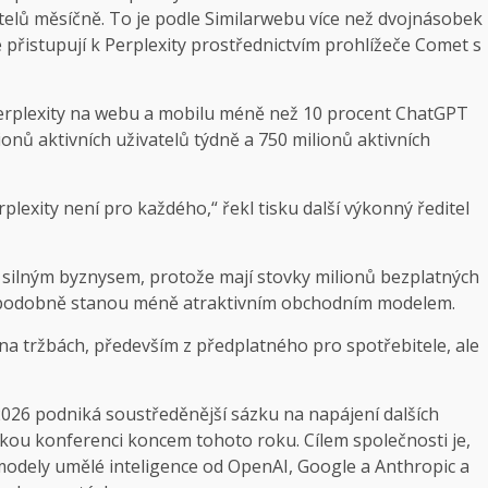
atelů měsíčně. To je podle Similarwebu více než dvojnásobek
é přistupují k Perplexity prostřednictvím prohlížeče Comet s
Perplexity na webu a mobilu méně než 10 procent ChatGPT
onů aktivních uživatelů týdně a 750 milionů aktivních
erplexity není pro každého,“ řekl tisku další výkonný ředitel
 silným byznysem, protože mají stovky milionů bezplatných
děpodobně stanou méně atraktivním obchodním modelem.
 na tržbách, především z předplatného pro spotřebitele, ale
 2026 podniká soustředěnější sázku na napájení dalších
skou konferenci koncem tohoto roku. Cílem společnosti je,
modely umělé inteligence od OpenAI, Google a Anthropic a