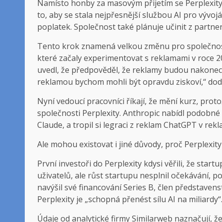
Namísto honby za masovým přijetím se Perplexity
to, aby se stala nejpřesnější službou AI pro vývojá
poplatek. Společnost také plánuje učinit z partner
Tento krok znamená velkou změnu pro společnost, 
které začaly experimentovat s reklamami v roce 20
uvedl, že předpověděl, že reklamy budou nakonec
reklamou bychom mohli být opravdu ziskoví,“ dod
Nyní vedoucí pracovníci říkají, že mění kurz, pro
společnosti Perplexity. Anthropic nabídl podobné
Claude, a tropil si legraci z reklam ChatGPT v r
Ale mohou existovat i jiné důvody, proč Perplexit
První investoři do Perplexity kdysi věřili, že sta
uživatelů, ale růst startupu nesplnil očekávání, p
navýšil své financování Series B, člen představen
Perplexity je „schopná přenést sílu AI na miliardy“.
Údaje od analytické firmy Similarweb naznačují, ž