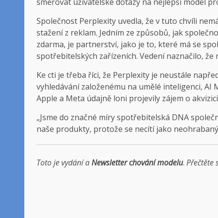
směřovat uživatelské dotazy na nejlepší model p
Společnost Perplexity uvedla, že v tuto chvíli nemá
stažení z reklam. Jedním ze způsobů, jak společn
zdarma, je partnerství, jako je to, které má se sp
spotřebitelských zařízeních. Vedení naznačilo, že 
Ke cti je třeba říci, že Perplexity je neustále např
vyhledávání založenému na umělé inteligenci, AI
Apple a Meta údajně loni projevily zájem o akvizici
„Jsme do značné míry spotřebitelská DNA společnost
naše produkty, protože se necítí jako neohrabaný
Toto je vydání
a
Newsletter chování modelu
.
Přečtěte 