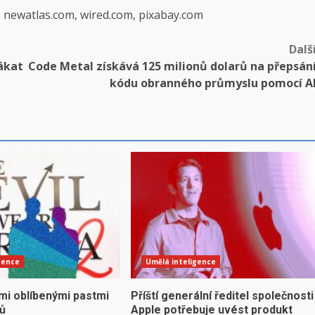
, newatlas.com, wired.com, pixabay.com
Dalš
lákat
Code Metal získává 125 milionů dolarů na přepsán
kódu obranného průmyslu pomocí A
gence
Umělá inteligence
mi oblíbenými pastmi
Příští generální ředitel společnosti
yů
Apple potřebuje uvést produkt