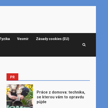
Fyzika
Vesmír
Zásady cookies (EU)
PR
Práce z domova: technika,
se kterou vám to opravdu
půjde