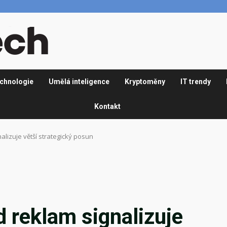
chnologie
Umělá inteligence
Kryptoměny
IT trendy
Kontakt
alizuje větší strategický posun
 reklam signalizuje