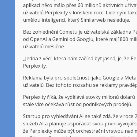
aplikaci něco málo přes 60 milionů aktivních uživ
uživatelů Perplexity v loňském roce. Lidé nyní tak
umělou inteligencí, který Similarweb nesleduje.
Bez zohlednění Cometu je uživatelská základna 
od OpenAI a Gemini od Googlu, které mají 800 mili
uživatelů měsíčně.
„Jedna z věcí, která nám začíná být jasná, je, že P
Perplexity.
Reklama byla pro společnosti jako Google a Meta
uživatelů. Bez tohoto rozsahu se reklamy prav
Perplexity říká, že vydělává stovky milionů dolarů
stále více očekává růst od podnikových prodejů.
Startup pro vyhledávání AI se také zdá, že v roce
služeb AI a plánuje uspořádat svou první vývojář
že Perplexity může být orchestrační vrstvou nad 