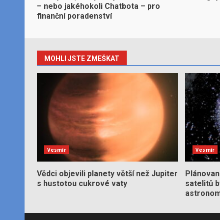
– nebo jakéhokoli Chatbota – pro
finanční poradenství
MOHLI JSTE ZMEŠKAT
Vesmír
Vesmír
Vědci objevili planety větší než Jupiter
Plánované
s hustotou cukrové vaty
satelitů 
astronom