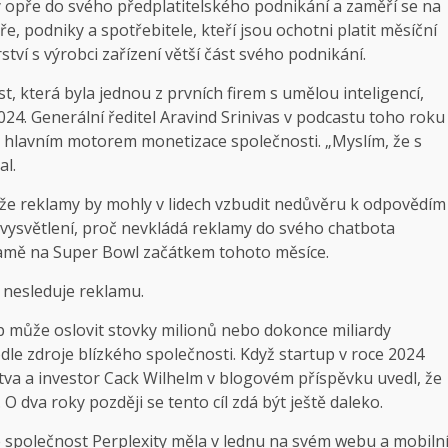
 opře do svého předplatitelského podnikání a zaměří se na
ře, podniky a spotřebitele, kteří jsou ochotni platit měsíční
ství s výrobci zařízení větší část svého podnikání.
která byla jednou z prvních firem s umělou inteligencí,
24. Generální ředitel Aravind Srinivas v podcastu toho roku
 hlavním motorem monetizace společnosti. „Myslím, že s
al.
tože reklamy by mohly v lidech vzbudit nedůvěru k odpovědím
 vysvětlení, proč nevkládá reklamy do svého chatbota
eklamě na Super Bowl začátkem tohoto měsíce.
y nesleduje reklamu.
rtup může oslovit stovky milionů nebo dokonce miliardy
odle zdroje blízkého společnosti. Když startup v roce 2024
stva a investor Cack Wilhelm v blogovém příspěvku uvedl, že
 O dva roky později se tento cíl zdá být ještě daleko.
e společnost Perplexity měla v lednu na svém webu a mobiln