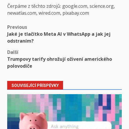
Čerpáme z těchto zdrojů: google.com, science.org,
newatlas.com, wired.com, pixabay.com
Post
Previous
Jaké je tlačítko Meta AI v WhatsApp a jak jej
navigation
odstraním?
Další
Trumpovy tarify ohrožují oživení amerického
polovodiče
SOUVISEJÍCÍ PŘÍSPĚVKY