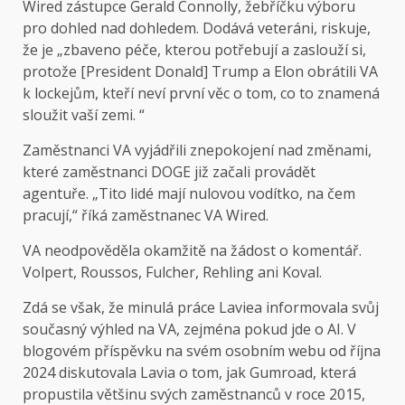
Wired zástupce Gerald Connolly, žebříčku výboru
pro dohled nad dohledem. Dodává veteráni, riskuje,
že je „zbaveno péče, kterou potřebují a zaslouží si,
protože [President Donald] Trump a Elon obrátili VA
k lockejům, kteří neví první věc o tom, co to znamená
sloužit vaší zemi. “
Zaměstnanci VA vyjádřili znepokojení nad změnami,
které zaměstnanci DOGE již začali provádět
agentuře. „Tito lidé mají nulovou vodítko, na čem
pracují,“ říká zaměstnanec VA Wired.
VA neodpověděla okamžitě na žádost o komentář.
Volpert, Roussos, Fulcher, Rehling ani Koval.
Zdá se však, že minulá práce Laviea informovala svůj
současný výhled na VA, zejména pokud jde o AI. V
blogovém příspěvku na svém osobním webu od října
2024 diskutovala Lavia o tom, jak Gumroad, která
propustila většinu svých zaměstnanců v roce 2015,