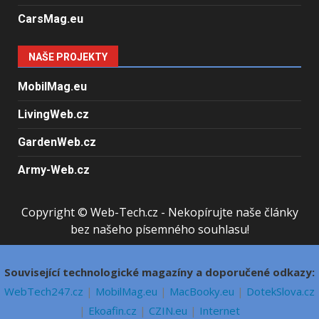
CarsMag.eu
NAŠE PROJEKTY
MobilMag.eu
LivingWeb.cz
GardenWeb.cz
Army-Web.cz
Copyright © Web-Tech.cz - Nekopírujte naše články
bez našeho písemného souhlasu!
Související technologické magazíny a doporučené odkazy:
WebTech247.cz
|
MobilMag.eu
|
MacBooky.eu
|
DotekSlova.cz
|
Ekoafin.cz
|
CZIN.eu
|
Internet