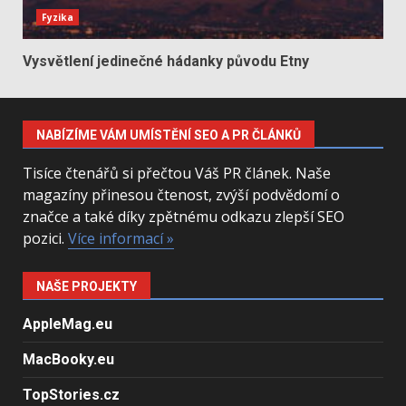
Fyzika
Vysvětlení jedinečné hádanky původu Etny
NABÍZÍME VÁM UMÍSTĚNÍ SEO A PR ČLÁNKŮ
Tisíce čtenářů si přečtou Váš PR článek. Naše
magazíny přinesou čtenost, zvýší podvědomí o
značce a také díky zpětnému odkazu zlepší SEO
pozici.
Více informací »
NAŠE PROJEKTY
AppleMag.eu
MacBooky.eu
TopStories.cz