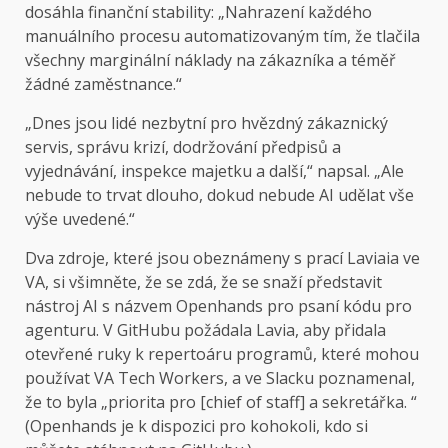
dosáhla finanční stability: „Nahrazení každého
manuálního procesu automatizovaným tím, že tlačila
všechny marginální náklady na zákazníka a téměř
žádné zaměstnance.“
„Dnes jsou lidé nezbytní pro hvězdný zákaznický
servis, správu krizí, dodržování předpisů a
vyjednávání, inspekce majetku a další,“ napsal. „Ale
nebude to trvat dlouho, dokud nebude AI udělat vše
výše uvedené.“
Dva zdroje, které jsou obeznámeny s prací Laviaia ve
VA, si všimněte, že se zdá, že se snaží představit
nástroj AI s názvem Openhands pro psaní kódu pro
agenturu. V GitHubu požádala Lavia, aby přidala
otevřené ruky k repertoáru programů, které mohou
používat VA Tech Workers, a ve Slacku poznamenal,
že to byla „priorita pro [chief of staff] a sekretářka. “
(Openhands je k dispozici pro kohokoli, kdo si