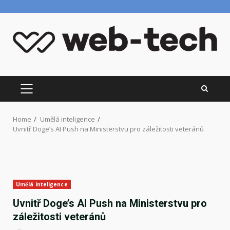
Skip
to
content
PRIMARY
MENU
Home
Umělá inteligence
Uvnitř Doge’s AI Push na Ministerstvu pro záležitosti veteránů
Umělá inteligence
Uvnitř Doge’s AI Push na Ministerstvu pro
záležitosti veteránů