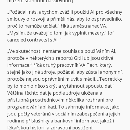
můžete stáhnout na GitHubu.)
„Požádali nás, abychom zvážili použití AI pro všechny
smlouvy o rozvoji a přiměli nás, aby to ospravedlnilo,
proč to nemůže udělat,“ říká zaměstnanec VA.
„Myslím, že uvažují o tom, jak vyplnit mezery.“ [of
canceled contracts] s AI. “
„Ve skutečnosti nemáme souhlas s používáním AI,
protože v některých z reportů GitHub jsou citlivé
informace,“ říká druhý pracovník VA Tech, který,
stejně jako jiné zdroje, požádal, aby zůstal anonymní,
protože nejsou oprávněni mluvit s médii. „Teoreticky
by to mohlo něco skrýt a vytáhnout spoustu dat.“
Většina těchto dat je podle zdroje uložena a
přístupná prostřednictvím několika rozhraní pro
programování aplikací. To zahrnuje informace, jako
jsou počty veteránů v sociálním zabezpečení a jejich
rodinné příslušníky a bankovní informace, jakož i
lékařskou historii a zdravotní postižení.