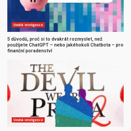
Umělá inteligence
5 důvodů, proč si to dvakrát rozmyslet, než
použijete ChatGPT – nebo jakéhokoli Chatbota – pro
finanční poradenství
Umělá inteligence