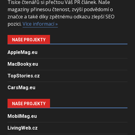
Tisíce čtenářů si přečtou Váš PR článek. Naše
magazíny přinesou čtenost, zvýší podvědomí o
značce a také díky zpětnému odkazu zlepší SEO
pozici.
Více informací »
NAŠE PROJEKTY
AppleMag.eu
MacBooky.eu
TopStories.cz
CarsMag.eu
NAŠE PROJEKTY
MobilMag.eu
LivingWeb.cz