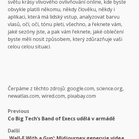
světu krásy vlivového ovlivňování online, kde byste
obvykle platili někomu, někdy člověku, někdy i
aplikaci, která má lidský vstup, analyzovat barvu
vlasů, očí, očí, tónu pleti, všechno, a řeknete vám,
jaké sezóny jste, a pak vám řeknete, jaké oblečení
byste měli nosit způsobem, který zdůrazňuje vaši
celou celou situaci.
Čerpáme z těchto zdrojů: google.com, science.org,
newatlas.com, wired.com, pixabay.com
Post
Previous
Co Big Tech’s Band of Execs udělá v armádě
navigation
Další
‚Wall-E With a Gun‘: Midjourney generuje videa