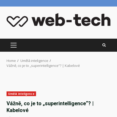
Skip
to
content
PRIMARY
MENU
Home
Umělá inteligence
Vážně, co je to „superintelligence“? | Kabelové
Umělá inteligence
Vážně, co je to „superintelligence“? |
Kabelové