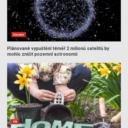
Vesmír
Plánované vypuštění téměř 2 milionů satelitů by
mohlo zničit pozemní astronomii
PR