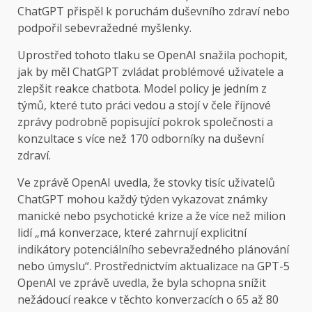
ChatGPT přispěl k poruchám duševního zdraví nebo
podpořil sebevražedné myšlenky.
Uprostřed tohoto tlaku se OpenAI snažila pochopit,
jak by měl ChatGPT zvládat problémové uživatele a
zlepšit reakce chatbota. Model policy je jedním z
týmů, které tuto práci vedou a stojí v čele říjnové
zprávy podrobně popisující pokrok společnosti a
konzultace s více než 170 odborníky na duševní
zdraví.
Ve zprávě OpenAI uvedla, že stovky tisíc uživatelů
ChatGPT mohou každý týden vykazovat známky
manické nebo psychotické krize a že více než milion
lidí „má konverzace, které zahrnují explicitní
indikátory potenciálního sebevražedného plánování
nebo úmyslu“. Prostřednictvím aktualizace na GPT-5
OpenAI ve zprávě uvedla, že byla schopna snížit
nežádoucí reakce v těchto konverzacích o 65 až 80