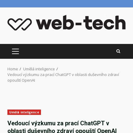
Skip
to
content
PRIMARY
MENU
Home
Umělá inteligence
Vedoucí výzkumu za prací ChatGPT v oblasti duševního zdraví
opouští OpenAI
Umělá inteligence
Vedoucí výzkumu za prací ChatGPT v
oblasti duševního zdraví opouští OpenAI