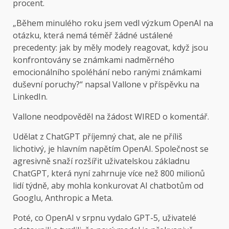
procent.
„Během minulého roku jsem vedl výzkum OpenAI na
otázku, která nemá téměř žádné ustálené
precedenty: jak by měly modely reagovat, když jsou
konfrontovány se známkami nadměrného
emocionálního spoléhání nebo ranými známkami
duševní poruchy?“ napsal Vallone v příspěvku na
LinkedIn.
Vallone neodpověděl na žádost WIRED o komentář.
Udělat z ChatGPT příjemný chat, ale ne příliš
lichotivý, je hlavním napětím OpenAI. Společnost se
agresivně snaží rozšířit uživatelskou základnu
ChatGPT, která nyní zahrnuje více než 800 milionů
lidí týdně, aby mohla konkurovat AI chatbotům od
Googlu, Anthropic a Meta.
Poté, co OpenAI v srpnu vydalo GPT-5, uživatelé