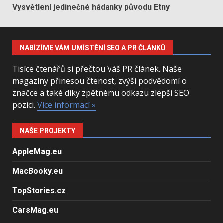
Vysvětlení jedinečné hádanky původu Etny
NABÍZÍME VÁM UMÍSTĚNÍ SEO A PR ČLÁNKŮ
Tisíce čtenářů si přečtou Váš PR článek. Naše
magazíny přinesou čtenost, zvýší podvědomí o
značce a také díky zpětnému odkazu zlepší SEO
pozici.
Více informací »
NAŠE PROJEKTY
AppleMag.eu
MacBooky.eu
TopStories.cz
CarsMag.eu