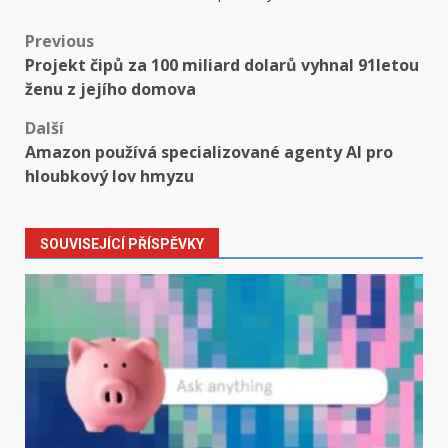
Post
Previous
Projekt čipů za 100 miliard dolarů vyhnal 91letou
navigation
ženu z jejího domova
Další
Amazon používá specializované agenty AI pro
hloubkový lov hmyzu
SOUVISEJÍCÍ PŘÍSPĚVKY