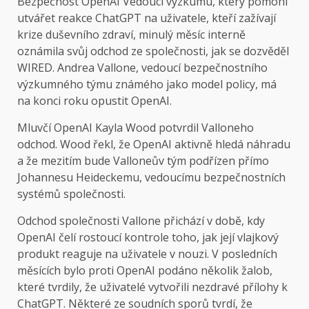
Bezpečnost OpenAI
Vedoucí výzkumu, který pomohl
utvářet reakce ChatGPT na uživatele, kteří zažívají
krize duševního zdraví, minulý měsíc interně
oznámila svůj odchod ze společnosti, jak se dozvěděl
WIRED. Andrea Vallone, vedoucí bezpečnostního
výzkumného týmu známého jako model policy, má
na konci roku opustit OpenAI.
Mluvčí OpenAI Kayla Wood potvrdil Valloneho
odchod. Wood řekl, že OpenAI aktivně hledá náhradu
a že mezitím bude Valloneův tým podřízen přímo
Johannesu Heideckemu, vedoucímu bezpečnostních
systémů společnosti.
Odchod společnosti Vallone přichází v době, kdy
OpenAI čelí rostoucí kontrole toho, jak její vlajkový
produkt reaguje na uživatele v nouzi. V posledních
měsících bylo proti OpenAI podáno několik žalob,
které tvrdily, že uživatelé vytvořili nezdravé přílohy k
ChatGPT. Některé ze soudních sporů tvrdí, že