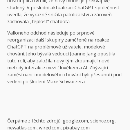
odstoupili a tvrdili, že nový model je překvapivě
studený. V poslední aktualizaci ChatGPT společnost
uvedla, že výrazně snížila patolízalství a zároveň
zachovala „teplost“ chatbota.
Valloneho odchod následuje po srpnové
reorganizaci další skupiny zaměřené na reakce
ChatGPT na problémové uživatele, modelové
chování. Jeho bývalá vedoucí Joanne Jang opustila
tuto roli, aby založila nový tým zkoumající nové
metody interakce mezi člověkem a AI. Zbývající
zaměstnanci modelového chování byli přesunuti pod
vedení po školení Maxe Schwarzera.
Čerpáme z těchto zdrojů: google.com, science.org,
newatlas.com, wired.com, pixabay.com