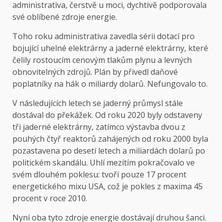
administrativa, čerstvě u moci, dychtivě podporovala
své oblíbené zdroje energie.
Toho roku administrativa zavedla sérii dotací pro
bojující uhelné elektrárny a jaderné elektrárny, které
čelily rostoucím cenovým tlakům plynu a levných
obnovitelných zdrojů. Plán by přivedl daňové
poplatníky na hák o miliardy dolarů. Nefungovalo to.
V následujících letech se jaderný průmysl stále
dostával do překážek. Od roku 2020 byly odstaveny
tři jaderné elektrárny, zatímco výstavba dvou z
pouhých čtyř reaktorů zahájených od roku 2000 byla
pozastavena po deseti letech a miliardách dolarů po
politickém skandálu. Uhlí mezitím pokračovalo ve
svém dlouhém poklesu: tvoří pouze 17 procent
energetického mixu USA, což je pokles z maxima 45
procent v roce 2010.
Nyní oba tyto zdroje energie dostávají druhou šanci.