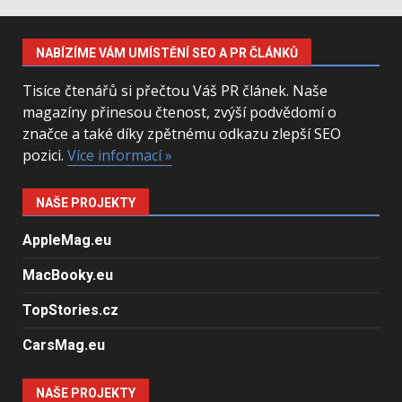
NABÍZÍME VÁM UMÍSTĚNÍ SEO A PR ČLÁNKŮ
Tisíce čtenářů si přečtou Váš PR článek. Naše
magazíny přinesou čtenost, zvýší podvědomí o
značce a také díky zpětnému odkazu zlepší SEO
pozici.
Více informací »
NAŠE PROJEKTY
AppleMag.eu
MacBooky.eu
TopStories.cz
CarsMag.eu
NAŠE PROJEKTY