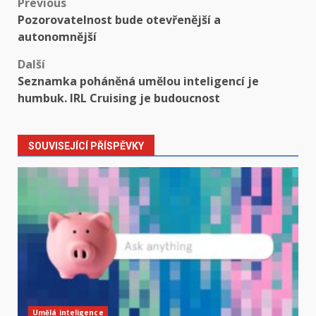
Post
Previous
Pozorovatelnost bude otevřenější a
navigation
autonomnější
Další
Seznamka poháněná umělou inteligencí je
humbuk. IRL Cruising je budoucnost
SOUVISEJÍCÍ PŘÍSPĚVKY
Umělá inteligence