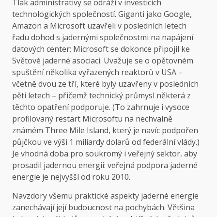
Tlak administrativy se odráží v investicích
technologických společností. Giganti jako Google,
Amazon a Microsoft uzavřeli v posledních letech
řadu dohod s jadernými společnostmi na napájení
datových center; Microsoft se dokonce připojil ke
Světové jaderné asociaci. Uvažuje se o opětovném
spuštění několika vyřazených reaktorů v USA –
včetně dvou ze tří, které byly uzavřeny v posledních
pěti letech – přičemž technický průmysl některá z
těchto opatření podporuje. (To zahrnuje i vysoce
profilovaný restart Microsoftu na nechvalně
známém Three Mile Island, který je navíc podpořen
půjčkou ve výši 1 miliardy dolarů od federální vlády.)
Je vhodná doba pro soukromý i veřejný sektor, aby
prosadil jadernou energii: veřejná podpora jaderné
energie je nejvyšší od roku 2010.
Navzdory všemu
praktické aspekty jaderné energie
zanechávají její budoucnost na pochybách. Většina