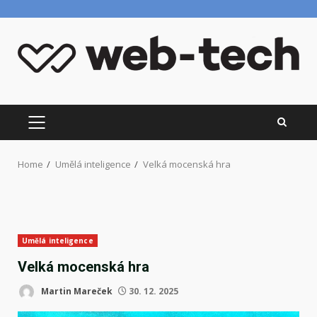
Skip
to
content
PRIMARY
MENU
Home
Umělá inteligence
Velká mocenská hra
Umělá inteligence
Velká mocenská hra
Martin Mareček
30. 12. 2025