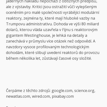
jaderných nákladů nepochází z obtížných předpisů,
ale z výstavby. Kritici jsou ostražití vůči vylepšeným
oceněním pro malé společnosti vyrábějící modulární
reaktory, zejména ty, které mají hluboké vazby na
Trumpovu administrativu. Dohoda ve výši 80 miliard
dolarů, kterou vláda uzavřela v říjnu s reaktorovým
gigantem Westinghouse, je lehká na detaily a
zanechává v průmyslu více otázek než odpovědí. A
navzdory vysoce profilovaným technologickým
dohodám, které slibují uvedení reaktorů do provozu
během několika let, zůstávají časové osy složité.
Čerpáme z těchto zdrojů: google.com, science.org,
newatlas.com, wired.com, pixabay.com