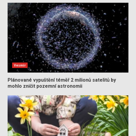
Vesmír
Plánované vypuštění téměř 2 milionů satelitů by
mohlo zničit pozemní astronomii