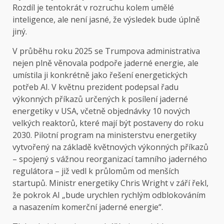
Rozdíl je tentokrát v rozruchu kolem umělé
inteligence, ale není jasné, že výsledek bude úplně
jiný.
V průběhu roku 2025 se Trumpova administrativa
nejen plně věnovala podpoře jaderné energie, ale
umístila ji konkrétně jako řešení energetických
potřeb AI. V květnu prezident podepsal řadu
výkonných příkazů určených k posílení jaderné
energetiky v USA, včetně objednávky 10 nových
velkých reaktorů, které mají být postaveny do roku
2030. Pilotní program na ministerstvu energetiky
vytvořený na základě květnových výkonných příkazů
– spojený s vážnou reorganizací tamního jaderného
regulátora – již vedl k průlomům od menších
startupů. Ministr energetiky Chris Wright v září řekl,
že pokrok AI „bude urychlen rychlým odblokováním
a nasazením komerční jaderné energie“.