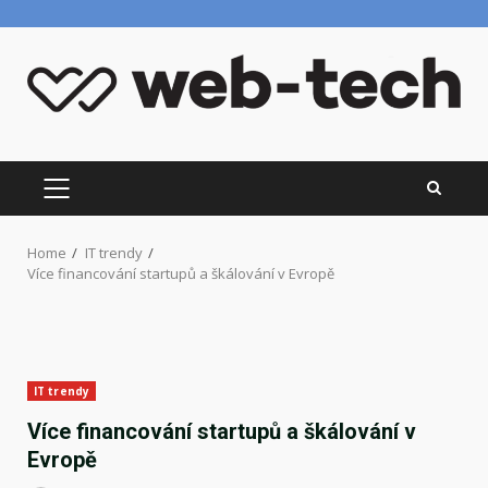
Skip
to
content
PRIMARY
MENU
Home
IT trendy
Více financování startupů a škálování v Evropě
IT trendy
Více financování startupů a škálování v
Evropě