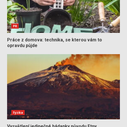
PR
Práce z domova: technika, se kterou vám to
opravdu půjde
Fyzika
Vysvětlení jedinečné hádanky původu Etny