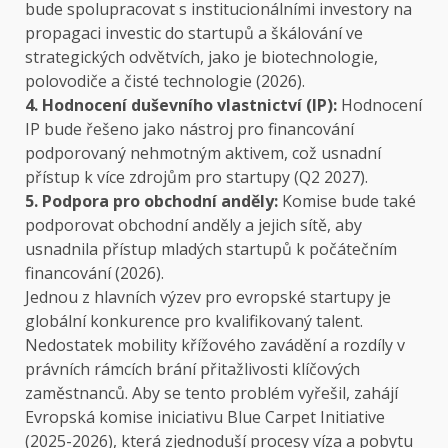
bude spolupracovat s institucionálními investory na
propagaci investic do startupů a škálování ve
strategických odvětvích, jako je biotechnologie,
polovodiče a čisté technologie (2026).
4. Hodnocení duševního vlastnictví (IP):
Hodnocení
IP bude řešeno jako nástroj pro financování
podporovaný nehmotným aktivem, což usnadní
přístup k více zdrojům pro startupy (Q2 2027).
5. Podpora pro obchodní anděly:
Komise bude také
podporovat obchodní anděly a jejich sítě, aby
usnadnila přístup mladých startupů k počátečním
financování (2026).
Jednou z hlavních výzev pro evropské startupy je
globální konkurence pro kvalifikovaný talent.
Nedostatek mobility křížového zavádění a rozdíly v
právních rámcích brání přitažlivosti klíčových
zaměstnanců. Aby se tento problém vyřešil, zahájí
Evropská komise iniciativu Blue Carpet Initiative
(2025-2026), která zjednoduší procesy víza a pobytu