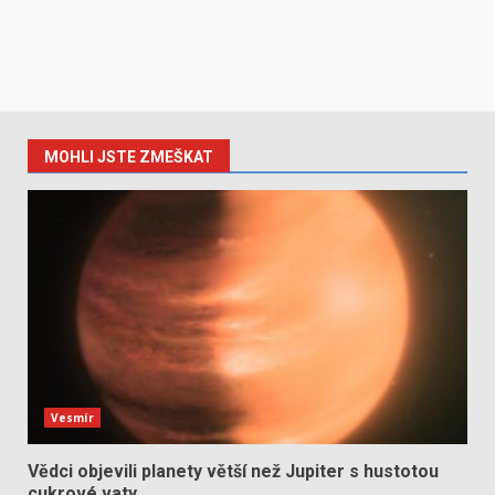
MOHLI JSTE ZMEŠKAT
Vesmír
Vědci objevili planety větší než Jupiter s hustotou
cukrové vaty