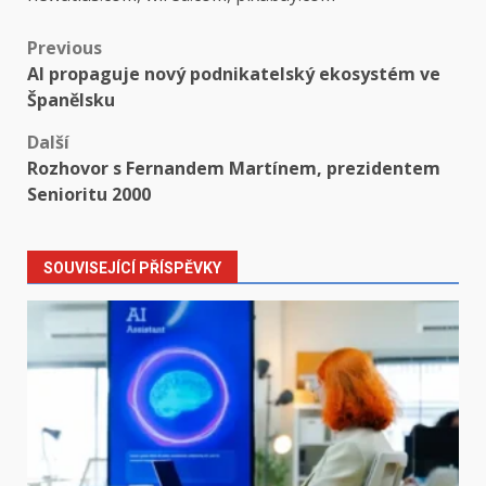
Post
Previous
AI propaguje nový podnikatelský ekosystém ve
navigation
Španělsku
Další
Rozhovor s Fernandem Martínem, prezidentem
Senioritu 2000
SOUVISEJÍCÍ PŘÍSPĚVKY