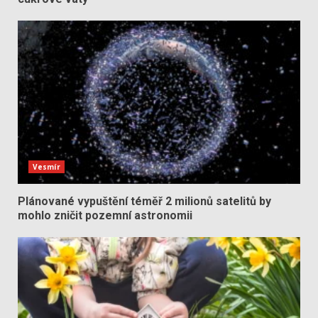
Vesmír
Plánované vypuštění téměř 2 milionů satelitů by
mohlo zničit pozemní astronomii