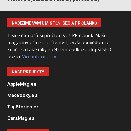
NABÍZÍME VÁM UMÍSTĚNÍ SEO A PR ČLÁNKŮ
Tisíce čtenářů si přečtou Váš PR článek. Naše
magazíny přinesou čtenost, zvýší podvědomí o
značce a také díky zpětnému odkazu zlepší SEO
pozici.
Více informací »
NAŠE PROJEKTY
AppleMag.eu
MacBooky.eu
TopStories.cz
CarsMag.eu