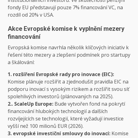
institucionálních investorů. Ve skutečnosti penzijní
fondy EU představují pouze 7% financování VC, na
rozdíl od 20% v USA.
Akce Evropské komise k vyplnění mezery
financování
Evropská komise navrhla několik klíčových iniciativ k
řešení této mezery a zlepšení podmínek pro startupy
a škálování:
1. rozšíření Evropské rady pro inovace (EIC):
Komise plánuje rozšířit a zjednodušit pravidla EIC na
podporu inovací s vysokým rizikem a rozšířit svou síť
spolehlivých investorů (plánovaných na 2025).
2.. ScaleUp Europe:
Bude vytvořen fond na pokrytí
financování hlubokých technologií a dalších
rozvíjejících se technologií, které vyžadují investice
vyšší než 100 milionů EUR (2026).
3. evropské investiční smlouvy do inovací:
Komise