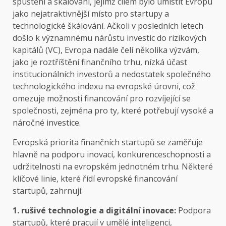
spuštění a škálování, jejímž cílem bylo umístit Evropu
jako nejatraktivnější místo pro startupy a
technologické škálování. Ačkoli v posledních letech
došlo k významnému nárůstu investic do rizikových
kapitálů (VC), Evropa nadále čelí několika výzvám,
jako je roztříštění finančního trhu, nízká účast
institucionálních investorů a nedostatek společného
technologického indexu na evropské úrovni, což
omezuje možnosti financování pro rozvíjející se
společnosti, zejména pro ty, které potřebují vysoké a
náročné investice.
Evropská priorita finančních startupů se zaměřuje
hlavně na podporu inovací, konkurenceschopnosti a
udržitelnosti na evropském jednotném trhu. Některé
klíčové linie, které řídí evropské financování
startupů, zahrnují:
1. rušivé technologie a digitální inovace:
Podpora
startupů, které pracují v umělé inteligenci,