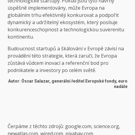
technologické startupy. Pokud jsou tyto návrhy
úspěšně implementovány, může Evropa na
globálním trhu efektivněji konkurovat a podpořit
dynamický a udržitelný ekosystém, který posiluje
konkurenceschopnost a technologickou suverenitu
kontinentu.
Budoucnost startupů a škálování v Evropě závisí na
provádění této strategie, která zaručí, že Evropa
zůstává vůdcem inovací a referenční bod pro
podnikatele a investory po celém světě.
Autor: Óscar Salazar, generální ředitel Evropské fondy, euro
nadále
Čerpáme z těchto zdrojů: google.com, science.org,
newatlas.com, wired.com, pixabay.com