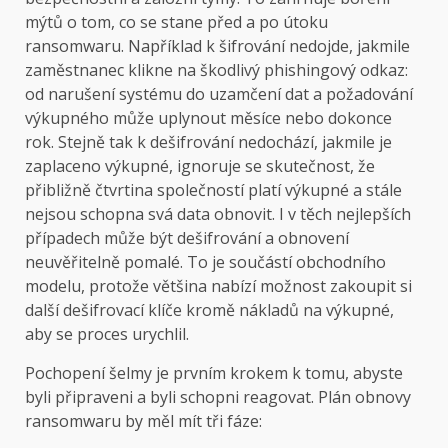
mýtů o tom, co se stane před a po útoku
ransomwaru. Například k šifrování nedojde, jakmile
zaměstnanec klikne na škodlivý phishingový odkaz:
od narušení systému do uzamčení dat a požadování
výkupného může uplynout měsíce nebo dokonce
rok. Stejně tak k dešifrování nedochází, jakmile je
zaplaceno výkupné, ignoruje se skutečnost, že
přibližně čtvrtina společností platí výkupné a stále
nejsou schopna svá data obnovit. I v těch nejlepších
případech může být dešifrování a obnovení
neuvěřitelně pomalé. To je součástí obchodního
modelu, protože většina nabízí možnost zakoupit si
další dešifrovací klíče kromě nákladů na výkupné,
aby se proces urychlil.
Pochopení šelmy je prvním krokem k tomu, abyste
byli připraveni a byli schopni reagovat. Plán obnovy
ransomwaru by měl mít tři fáze: