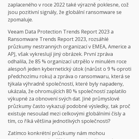
zaplaceného v roce 2022 také výrazně poklesne, což
jsou pozitivní signály, že globální ransomware se
zpomaluje.
Veeam Data Protection Trends Report 2023 a
Ransomware Trends Report 2023, rozsáhlé
průzkumy nestranných organizací v EMEA, Americe a
APJ, však vykreslují jiný obrázek. První zpráva
odhalila, že 85 % organizací utrpělo v minulém roce
alespoň jeden kybernetický útok (nárůst o 9 % oproti
předchozímu roku) a zpráva o ransomwaru, která se
týkala výhradně společností, které byly napadeny,
ukázala, že ohromujících 80 % společností zaplatilo
výkupné za obnovení svých dat. Jiné průmyslové
průzkumy často vykazují podobné výsledky, tak proč
existuje nesoulad mezi celkovými globálními čísly a
tím, co říká většina jednotlivých společností?
Zatímco konkrétní průzkumy nám mohou