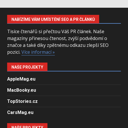
NABÍZÍME VÁM UMÍSTĚNÍ SEO A PR ČLÁNKŮ
Tisíce čtenářů si přečtou Váš PR článek. Naše
magazíny přinesou čtenost, zvýší podvědomí o
značce a také díky zpětnému odkazu zlepší SEO
pozici.
Více informací »
NAŠE PROJEKTY
AppleMag.eu
MacBooky.eu
TopStories.cz
CarsMag.eu
NAŠE PROJEKTY