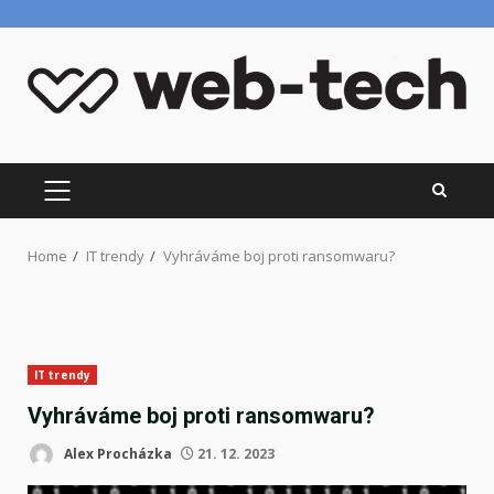
Skip
to
content
PRIMARY
MENU
Home
IT trendy
Vyhráváme boj proti ransomwaru?
IT trendy
Vyhráváme boj proti ransomwaru?
Alex Procházka
21. 12. 2023