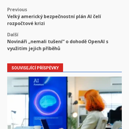
Post
Previous
Velký americký bezpečnostní plán AI čelí
navigation
rozpočtové krizi
Další
Novináři „nemali tušení“ o dohodě OpenAI s
využitím jejich příběhů
SOUVISEJÍCÍ PŘÍSPĚVKY