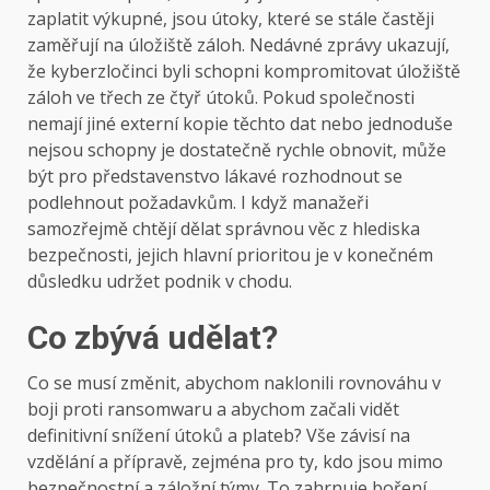
zaplatit výkupné, jsou útoky, které se stále častěji
zaměřují na úložiště záloh. Nedávné zprávy ukazují,
že kyberzločinci byli schopni kompromitovat úložiště
záloh ve třech ze čtyř útoků. Pokud společnosti
nemají jiné externí kopie těchto dat nebo jednoduše
nejsou schopny je dostatečně rychle obnovit, může
být pro představenstvo lákavé rozhodnout se
podlehnout požadavkům. I když manažeři
samozřejmě chtějí dělat správnou věc z hlediska
bezpečnosti, jejich hlavní prioritou je v konečném
důsledku udržet podnik v chodu.
Co zbývá udělat?
Co se musí změnit, abychom naklonili rovnováhu v
boji proti ransomwaru a abychom začali vidět
definitivní snížení útoků a plateb? Vše závisí na
vzdělání a přípravě, zejména pro ty, kdo jsou mimo
bezpečnostní a záložní týmy. To zahrnuje boření