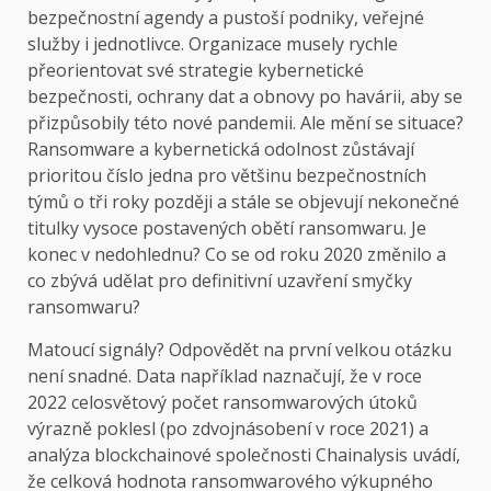
bezpečnostní agendy a pustoší podniky, veřejné
služby i jednotlivce. Organizace musely rychle
přeorientovat své strategie kybernetické
bezpečnosti, ochrany dat a obnovy po havárii, aby se
přizpůsobily této nové pandemii. Ale mění se situace?
Ransomware a kybernetická odolnost zůstávají
prioritou číslo jedna pro většinu bezpečnostních
týmů o tři roky později a stále se objevují nekonečné
titulky vysoce postavených obětí ransomwaru. Je
konec v nedohlednu? Co se od roku 2020 změnilo a
co zbývá udělat pro definitivní uzavření smyčky
ransomwaru?
Matoucí signály? Odpovědět na první velkou otázku
není snadné. Data například naznačují, že v roce
2022 celosvětový počet ransomwarových útoků
výrazně poklesl (po zdvojnásobení v roce 2021) a
analýza blockchainové společnosti Chainalysis uvádí,
že celková hodnota ransomwarového výkupného