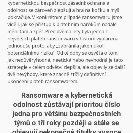
kybernetickou bezpečnost zásadní: ochrana a
odolnost se zároveň zlepšují a hra na kočku a myš
pokračuje. V konkrétním případě ransomwaru jsme
viděli, jak se přístup k platebním nárokům nadále
mění tam a zpět. Před dvěma lety byla jedna z
největších plateb ransomwaru v historii vyplacena
jednoduše proto, aby „zabránila jakémukoli
potenciálnímu riziku“. Od té doby se osvěta o tom,
jak nedůvěryhodná, neetická nebo nevhodná je tato
strategie v celém odvětví zlepšila, ale objevily se další
dvě nevýhody, které značně ztížily definitivní
ukončení plateb ransomwarem.
Ransomware a kybernetická
odolnost zůstávají prioritou číslo
jedna pro většinu bezpečnostních
týmů o tři roky později a stále se
objevují nekonečné titulky vysoce