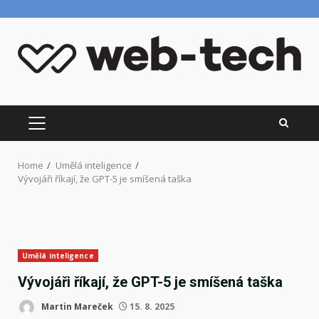
Skip
to
content
PRIMARY
MENU
Home
Umělá inteligence
Vývojáři říkají, že GPT-5 je smíšená taška
Umělá inteligence
Vývojáři říkají, že GPT-5 je smíšená taška
Martin Mareček
15. 8. 2025