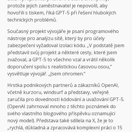
protože jejich zaměstnavatel je nepovolil, aby
hovořili s tiskem, říká GPT-5 při řešení hlubokých
technických problémů.
Současný projekt vývojáře je psaní programového
nástroje pro analýzu sítě, který by pro účely
zabezpečení vyžadoval izolaci kódu. „V podstatě jsem
představil svůj projekt a některé cesty, které jsem
zvažoval, a GPT-5 to všechno vzal a vrátil několik
doporučení spolu s realistickou časovou osou,“
vysvětluje vývojář. „Jsem ohromen.“
Hrstka podnikových partnerů a zákazníků OpenAI,
včetně kurzoru, windsurf a představy, veřejně
zaručila pro dovednosti kódování a uvažování GPT-5.
(OpenAI zahrnoval mnoho z těchto poznámek do
svého vlastního blogového příspěvku oznamující
nový model). Představa také sdílela na X, že je to
„rychlá, důkladná a zpracovává komplexní práci o 15