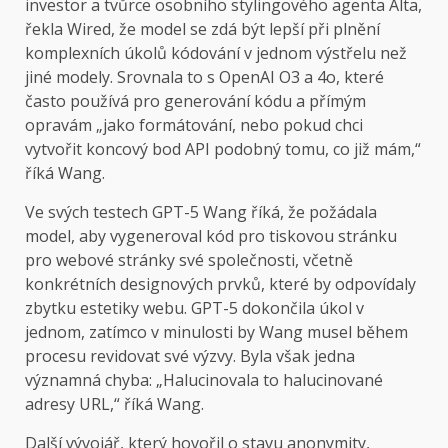
investor a tvůrce osobního stylingového agenta Alta,
řekla Wired, že model se zdá být lepší při plnění
komplexních úkolů kódování v jednom výstřelu než
jiné modely. Srovnala to s OpenAI O3 a 4o, které
často používá pro generování kódu a přímým
opravám „jako formátování, nebo pokud chci
vytvořit koncový bod API podobný tomu, co již mám,“
říká Wang.
Ve svých testech GPT-5 Wang říká, že požádala
model, aby vygeneroval kód pro tiskovou stránku
pro webové stránky své společnosti, včetně
konkrétních designových prvků, které by odpovídaly
zbytku estetiky webu. GPT-5 dokončila úkol v
jednom, zatímco v minulosti by Wang musel během
procesu revidovat své výzvy. Byla však jedna
významná chyba: „Halucinovala to halucinované
adresy URL,“ říká Wang.
Další vývojář, který hovořil o stavu anonymity,