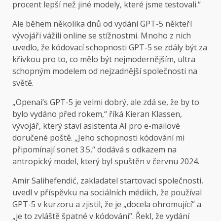
procent lepší než jiné modely, které jsme testovali.“
Ale během několika dnů od vydání GPT-5 někteří
vývojáři vážili online se stížnostmi. Mnoho z nich
uvedlo, že kódovací schopnosti GPT-5 se zdály být za
křivkou pro to, co mělo být nejmodernějším, ultra
schopným modelem od nejzadnější společnosti na
světě.
„Openai’s GPT-5 je velmi dobrý, ale zdá se, že by to
bylo vydáno před rokem,“ říká Kieran Klassen,
vývojář, který staví asistenta AI pro e-mailové
doručené poště. „Jeho schopnosti kódování mi
připomínají sonet 3.5,“ dodává s odkazem na
antropický model, který byl spuštěn v červnu 2024.
Amir Salihefendić, zakladatel startovací společnosti,
uvedl v příspěvku na sociálních médiích, že používal
GPT-5 v kurzoru a zjistil, že je „docela ohromující“ a
„je to zvláště špatné v kódování“. Řekl, že vydání