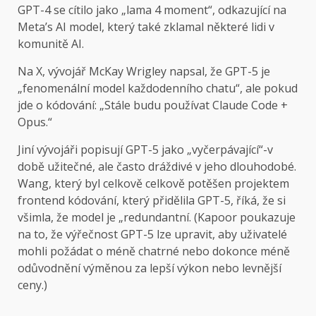
GPT-4 se cítilo jako „lama 4 moment“, odkazující na
Meta’s AI model, který také zklamal některé lidi v
komunitě AI.
Na X, vývojář McKay Wrigley napsal, že GPT-5 je
„fenomenální model každodenního chatu“, ale pokud
jde o kódování: „Stále budu používat Claude Code +
Opus.“
Jiní vývojáři popisují GPT-5 jako „vyčerpávající“-v
době užitečné, ale často dráždivé v jeho dlouhodobé.
Wang, který byl celkově celkově potěšen projektem
frontend kódování, který přidělila GPT-5, říká, že si
všimla, že model je „redundantní. (Kapoor poukazuje
na to, že výřečnost GPT-5 lze upravit, aby uživatelé
mohli požádat o méně chatrné nebo dokonce méně
odůvodnění výměnou za lepší výkon nebo levnější
ceny.)