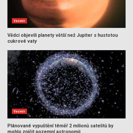
Vesmír
Vědci objevili planety větší než Jupiter s hustotou
cukrové vaty
Vesmír
Plánované vypuštění téměř 2 milionů satelitů by
mohlo zničit pozemní astronomii