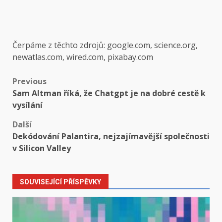
Čerpáme z těchto zdrojů: google.com, science.org,
newatlas.com, wired.com, pixabay.com
Post
Previous
Sam Altman říká, že Chatgpt je na dobré cestě k
navigation
vysílání
Další
Dekódování Palantira, nejzajímavější společnosti
v Silicon Valley
SOUVISEJÍCÍ PŘÍSPĚVKY