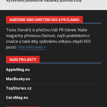
Vysvětlení jedinečné hádanky původu Etny
NABÍZÍME VÁM UMÍSTĚNÍ SEO A PR ČLÁNKŮ
Tisíce čtenářů si přečtou Váš PR článek. Naše
magazíny přinesou čtenost, zvýší podvědomí o
značce a také díky zpětnému odkazu zlepší SEO
pozici.
Více informací »
NAŠE PROJEKTY
AppleMag.eu
MacBooky.eu
TopStories.cz
CarsMag.eu