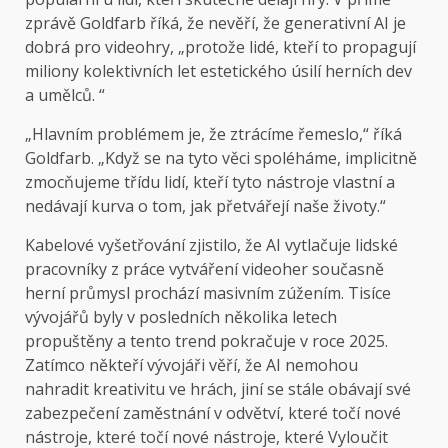
zprávě Goldfarb říká, že nevěří, že generativní AI je
dobrá pro videohry, „protože lidé, kteří to propagují
miliony kolektivních let estetického úsilí herních dev
a umělců. “
„Hlavním problémem je, že ztrácíme řemeslo,“ říká
Goldfarb. „Když se na tyto věci spoléháme, implicitně
zmocňujeme třídu lidí, kteří tyto nástroje vlastní a
nedávají kurva o tom, jak přetvářejí naše životy.“
Kabelové vyšetřování zjistilo, že AI vytlačuje lidské
pracovníky z práce vytváření videoher současně
herní průmysl prochází masivním zúžením. Tisíce
vývojářů byly v posledních několika letech
propuštěny a tento trend pokračuje v roce 2025.
Zatímco někteří vývojáři věří, že AI nemohou
nahradit kreativitu ve hrách, jiní se stále obávají své
zabezpečení zaměstnání v odvětví, které točí nové
nástroje, které točí nové nástroje, které Vyloučit