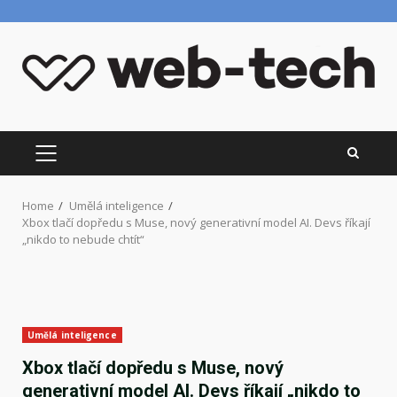
Skip
to
content
PRIMARY
MENU
Home
Umělá inteligence
Xbox tlačí dopředu s Muse, nový generativní model AI. Devs říkají
„nikdo to nebude chtít“
Umělá inteligence
Xbox tlačí dopředu s Muse, nový
generativní model AI. Devs říkají „nikdo to