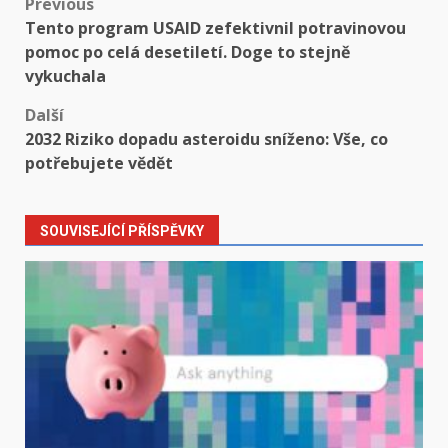
Post
Previous
Tento program USAID zefektivnil potravinovou
navigation
pomoc po celá desetiletí. Doge to stejně
vykuchala
Další
2032 Riziko dopadu asteroidu sníženo: Vše, co
potřebujete vědět
SOUVISEJÍCÍ PŘÍSPĚVKY