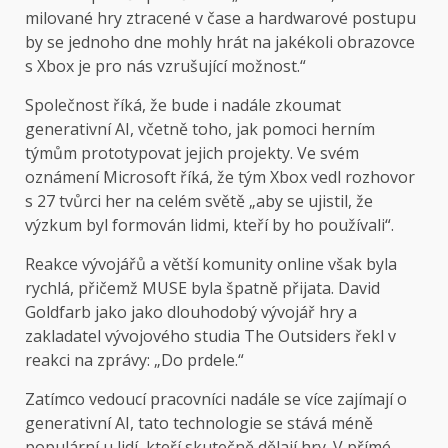
milované hry ztracené v čase a hardwarové postupu
by se jednoho dne mohly hrát na jakékoli obrazovce
s Xbox je pro nás vzrušující možnost.“
Společnost říká, že bude i nadále zkoumat
generativní AI, včetně toho, jak pomoci herním
týmům prototypovat jejich projekty. Ve svém
oznámení Microsoft říká, že tým Xbox vedl rozhovor
s 27 tvůrci her na celém světě „aby se ujistil, že
výzkum byl formován lidmi, kteří by ho používali“.
Reakce vývojářů a větší komunity online však byla
rychlá, přičemž MUSE byla špatně přijata. David
Goldfarb jako jako dlouhodobý vývojář hry a
zakladatel vývojového studia The Outsiders řekl v
reakci na zprávy: „Do prdele.“
Zatímco vedoucí pracovníci nadále se více zajímají o
generativní AI, tato technologie se stává méně
populární u lidí, kteří skutečně dělají hry. V přímé