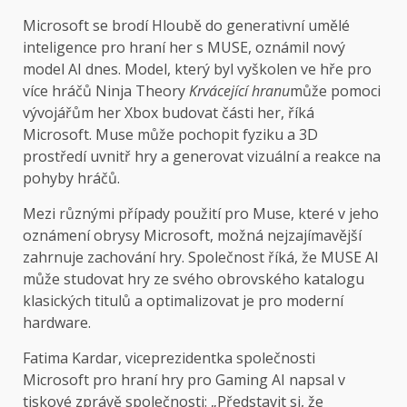
Microsoft se brodí
Hloubě do generativní umělé
inteligence pro hraní her s MUSE, oznámil nový
model AI dnes. Model, který byl vyškolen ve hře pro
více hráčů Ninja Theory
Krvácející hranu
může pomoci
vývojářům her Xbox budovat části her, říká
Microsoft. Muse může pochopit fyziku a 3D
prostředí uvnitř hry a generovat vizuální a reakce na
pohyby hráčů.
Mezi různými případy použití pro Muse, které v jeho
oznámení obrysy Microsoft, možná nejzajímavější
zahrnuje zachování hry. Společnost říká, že MUSE AI
může studovat hry ze svého obrovského katalogu
klasických titulů a optimalizovat je pro moderní
hardware.
Fatima Kardar, viceprezidentka společnosti
Microsoft pro hraní hry pro Gaming AI napsal v
tiskové zprávě společnosti: „Představit si, že