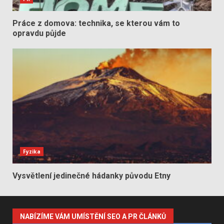
Práce z domova: technika, se kterou vám to
opravdu půjde
Fyzika
Vysvětlení jedinečné hádanky původu Etny
NABÍZÍME VÁM UMÍSTĚNÍ SEO A PR ČLÁNKŮ