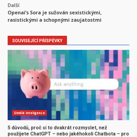
Další
Openai’s Sora je sužován sexistickými,
rasistickými a schopnými zaujatostmi
SOUVISEJÍCÍ PŘÍSPĚVKY
Umělá inteligence
5 důvodů, proč si to dvakrát rozmyslet, než
použijete ChatGPT – nebo jakéhokoli Chatbota – pro