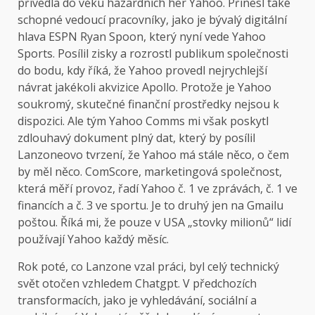
přivedla do věku hazardních her Yahoo. Přinesl také
schopné vedoucí pracovníky, jako je bývalý digitální
hlava ESPN Ryan Spoon, který nyní vede Yahoo
Sports. Posílil zisky a rozrostl publikum společnosti
do bodu, kdy říká, že Yahoo provedl nejrychlejší
návrat jakékoli akvizice Apollo. Protože je Yahoo
soukromý, skutečné finanční prostředky nejsou k
dispozici. Ale tým Yahoo Comms mi však poskytl
zdlouhavý dokument plný dat, který by posílil
Lanzoneovo tvrzení, že Yahoo má stále něco, o čem
by měl něco. ComScore, marketingová společnost,
která měří provoz, řadí Yahoo č. 1 ve zprávách, č. 1 ve
financích a č. 3 ve sportu. Je to druhý jen na Gmailu
poštou. Říká mi, že pouze v USA „stovky milionů“ lidí
používají Yahoo každý měsíc.
Rok poté, co Lanzone vzal práci, byl celý technický
svět otočen vzhledem Chatgpt. V předchozích
transformacích, jako je vyhledávání, sociální a