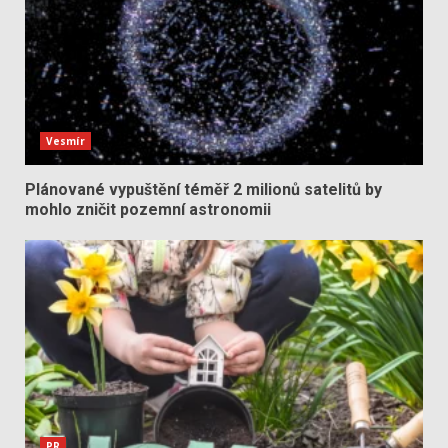
Vesmír
Plánované vypuštění téměř 2 milionů satelitů by
mohlo zničit pozemní astronomii
PR