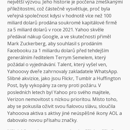
největší výzvou. Jeho historie je pocčena zmeškanými
příležitostmi, což částečně vysvětluje, proč byla
veřejná společnost kdysi v hodnotě více než 100
miliard dolarů prodána soukromé kapitálové firmě
za 5 miliard dolarů v roce 2021. Yahoo skvěle
předával nákup Google, a ve skutečnosti přiměl
Mark Zuckerberg, aby souhlasil s prodáním
Facebooku za 1 miliardu dolarů před tehdejším
generálním ředitelem Terrym Semelem, který
požádal o vyjednávání. Talent, který vyšel ven,
Yahooovy dveře zahrnovaly zakladatele WhatsApp.
Slibné akvizice, jako jsou Flickr, Tumblr a Huffington
Post, byly vykopány za ceny proti požáru. V
posledních letech byl Yahoo pro svého majitele,
Verizon nemovitost s nízkou prioritou. Místo toho,
aby se pokusila oživit svou fialovou slávu, sloučila
Yahooova aktiva s aktivy jiné neúspěšné ikony AOL a
dabovalo novou přísahu značky.