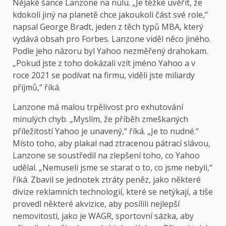
Nějaké šance Lanzone na nulu. „Je těžké uvěřit, že
kdokoli jiný na planetě chce jakoukoli část své role,“
napsal George Bradt, jeden z těch typů MBA, který
vydává obsah pro Forbes. Lanzone viděl něco jiného.
Podle jeho názoru byl Yahoo nezměřený drahokam.
„Pokud jste z toho dokázali vzít jméno Yahoo a v
roce 2021 se podívat na firmu, viděli jste miliardy
příjmů,“ říká.
Lanzone má malou trpělivost pro exhutování
minulých chyb. „Myslím, že příběh zmeškaných
příležitostí Yahoo je unavený,“ říká. „Je to nudné.“
Místo toho, aby plakal nad ztracenou pátrací slávou,
Lanzone se soustředil na zlepšení toho, co Yahoo
udělal. „Nemuseli jsme se starat o to, co jsme nebyli,“
říká. Zbavil se jednotek ztráty peněz, jako některé
divize reklamních technologií, které se netýkají, a tiše
provedl některé akvizice, aby posílili nejlepší
nemovitosti, jako je WAGR, sportovní sázka, aby