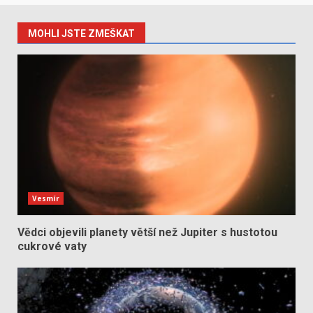
MOHLI JSTE ZMEŠKAT
Vesmír
Vědci objevili planety větší než Jupiter s hustotou
cukrové vaty