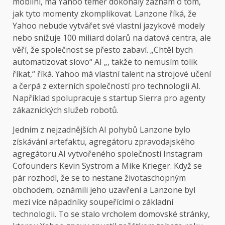
mobilní, má Yahoo téměř dokonalý záznam o tom,
jak tyto momenty zkomplikovat. Lanzone říká, že
Yahoo nebude vytvářet své vlastní jazykové modely
nebo snižuje 100 miliard dolarů na datová centra, ale
věří, že společnost se přesto zabaví. „Chtěl bych
automatizovat slovo“ AI „, takže to nemusím tolik
říkat,“ říká. Yahoo má vlastní talent na strojové učení
a čerpá z externích společností pro technologii AI.
Například spolupracuje s startup Sierra pro agenty
zákaznických služeb robotů.
Jedním z nejzadnějších AI pohybů Lanzone bylo
získávání artefaktu, agregátoru zpravodajského
agregátoru AI vytvořeného společností Instagram
Cofounders Kevin Systrom a Mike Krieger. Když se
pár rozhodl, že se to nestane životaschopným
obchodem, oznámili jeho uzavření a Lanzone byl
mezi více nápadníky soupeřícími o základní
technologii. To se stalo vrcholem domovské stránky,