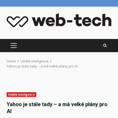
Skip
to
content
PRIMARY
MENU
Home
Umělá inteligence
Yahoo je stále tady – a má velké plány pro AI
Umělá inteligence
Yahoo je stále tady – a má velké plány pro
AI