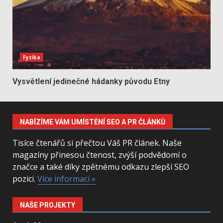
Fyzika
Vysvětlení jedinečné hádanky původu Etny
NABÍZÍME VÁM UMÍSTĚNÍ SEO A PR ČLÁNKŮ
Tisíce čtenářů si přečtou Váš PR článek. Naše
magazíny přinesou čtenost, zvýší podvědomí o
značce a také díky zpětnému odkazu zlepší SEO
pozici.
Více informací »
NAŠE PROJEKTY