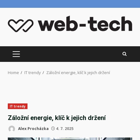
Skip
to
content
PRIMARY
MENU
Home
IT trendy
Záložní energie, klíč k jejich držení
IT trendy
Záložní energie, klíč k jejich držení
Alex Procházka
4. 7. 2025