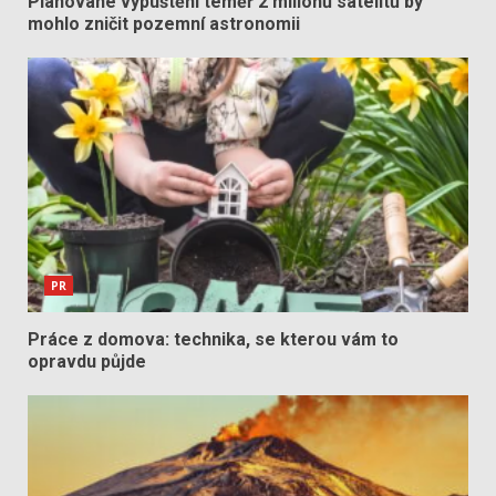
Plánované vypuštění téměř 2 milionů satelitů by
mohlo zničit pozemní astronomii
PR
Práce z domova: technika, se kterou vám to
opravdu půjde