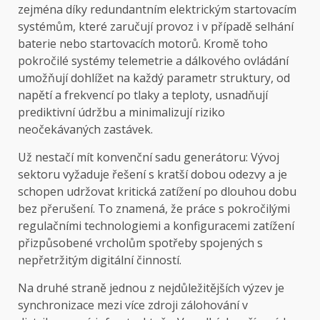
zejména díky redundantním elektrickým startovacím
systémům, které zaručují provoz i v případě selhání
baterie nebo startovacích motorů. Kromě toho
pokročilé systémy telemetrie a dálkového ovládání
umožňují dohlížet na každý parametr struktury, od
napětí a frekvencí po tlaky a teploty, usnadňují
prediktivní údržbu a minimalizují riziko
neočekávaných zastávek.
Už nestačí mít konvenční sadu generátoru: Vývoj
sektoru vyžaduje řešení s kratší dobou odezvy a je
schopen udržovat kritická zatížení po dlouhou dobu
bez přerušení. To znamená, že práce s pokročilými
regulačními technologiemi a konfiguracemi zatížení
přizpůsobené vrcholům spotřeby spojených s
nepřetržitým digitální činností.
Na druhé straně jednou z nejdůležitějších výzev je
synchronizace mezi více zdroji zálohování v