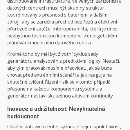
distribuované infrastruktuře. Ve velkých zařízeních a
datových centrech musí být skupiny struktur
koordinovány s přesností s bateriemi a dalšími
zdroji, aby se zaručila přechod bez řezů a efektivní
přerozdělení zátěže. Interoperabilita, která je dnes
nezbytnou technickou kompetencí v energetickém
plánování moderního datového centra.
Kromě toho by měl být životní cyklus sady
generátoru analyzován z prediktivní logiky. Nestačí,
aby tým pracoval: musíme předvídat, jak se bude
chovat před extrémními scénáři a jak reaguje na
skutečné cvičení. Řízení rizik se v tomto případě
přesune na každou komponentu systému a
generátor nastaví skutečnou aktivum kontinuity.
Inovace a udržitelnost: Nevyhnutelná
budoucnost
Odvětví datových center vyžaduje nejen spolehlivost,