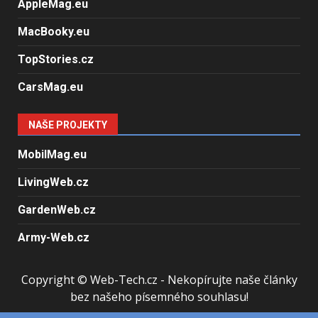
AppleMag.eu
MacBooky.eu
TopStories.cz
CarsMag.eu
NAŠE PROJEKTY
MobilMag.eu
LivingWeb.cz
GardenWeb.cz
Army-Web.cz
Copyright © Web-Tech.cz - Nekopírujte naše články
bez našeho písemného souhlasu!