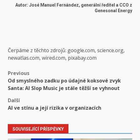
Autor: José Manuel Fernández, generální ředitel a CCO z
Genesonal Energy
Čerpáme z těchto zdrojů: google.com, science.org,
newatlas.com, wired.com, pixabay.com
Post
Previous
Od smyslného zadku po údajné koksové zvyk
navigation
Santa: AI Slop Music je stále těžší se vyhnout
Další
AI ve stínu a její rizika v organizacích
SOUVISEJÍCÍ PŘÍSPĚVKY