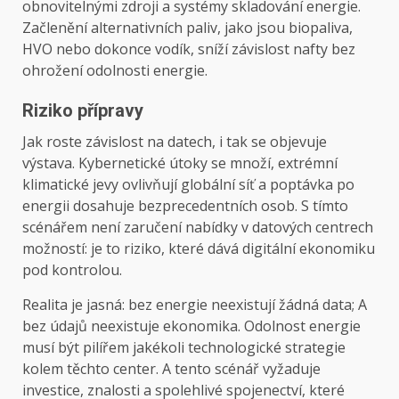
obnovitelnými zdroji a systémy skladování energie.
Začlenění alternativních paliv, jako jsou biopaliva,
HVO nebo dokonce vodík, sníží závislost nafty bez
ohrožení odolnosti energie.
Riziko přípravy
Jak roste závislost na datech, i tak se objevuje
výstava. Kybernetické útoky se množí, extrémní
klimatické jevy ovlivňují globální síť a poptávka po
energii dosahuje bezprecedentních osob. S tímto
scénářem není zaručení nabídky v datových centrech
možností: je to riziko, které dává digitální ekonomiku
pod kontrolou.
Realita je jasná: bez energie neexistují žádná data; A
bez údajů neexistuje ekonomika. Odolnost energie
musí být pilířem jakékoli technologické strategie
kolem těchto center. A tento scénář vyžaduje
investice, znalosti a spolehlivé spojenectví, které