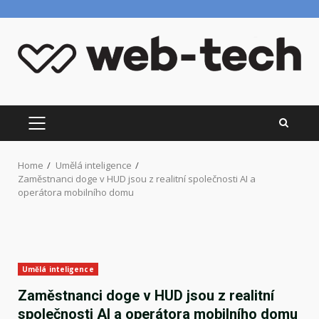
Skip
to
content
PRIMARY
MENU
Home
Umělá inteligence
Zaměstnanci doge v HUD jsou z realitní společnosti AI a
operátora mobilního domu
Umělá inteligence
Zaměstnanci doge v HUD jsou z realitní
společnosti AI a operátora mobilního domu