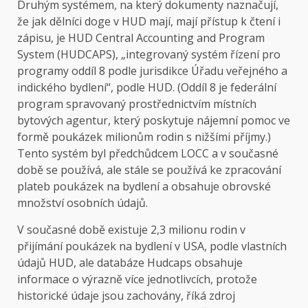
Druhým systémem, na který dokumenty naznačují,
že jak dělníci doge v HUD mají, mají přístup k čtení i
zápisu, je HUD Central Accounting and Program
System (HUDCAPS), „integrovaný systém řízení pro
programy oddíl 8 podle jurisdikce Úřadu veřejného a
indického bydlení“, podle HUD. (Oddíl 8 je federální
program spravovaný prostřednictvím místních
bytových agentur, který poskytuje nájemní pomoc ve
formě poukázek milionům rodin s nižšími příjmy.)
Tento systém byl předchůdcem LOCC a v současné
době se používá, ale stále se používá ke zpracování
plateb poukázek na bydlení a obsahuje obrovské
množství osobních údajů.
V současné době existuje 2,3 milionu rodin v
přijímání poukázek na bydlení v USA, podle vlastních
údajů HUD, ale databáze Hudcaps obsahuje
informace o výrazně více jednotlivcích, protože
historické údaje jsou zachovány, říká zdroj