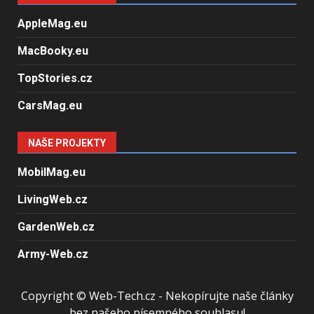
AppleMag.eu
MacBooky.eu
TopStories.cz
CarsMag.eu
NAŠE PROJEKTY
MobilMag.eu
LivingWeb.cz
GardenWeb.cz
Army-Web.cz
Copyright © Web-Tech.cz - Nekopírujte naše články
bez našeho písemného souhlasu!