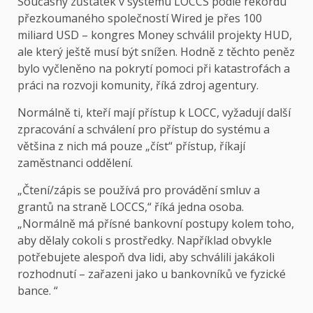
Současný zůstatek v systému LOCCS podle rekordu
přezkoumaného společností Wired je přes 100
miliard USD – kongres Money schválil projekty HUD,
ale který ještě musí být snížen. Hodně z těchto peněz
bylo vyčleněno na pokrytí pomoci při katastrofách a
práci na rozvoji komunity, říká zdroj agentury.
Normálně ti, kteří mají přístup k LOCC, vyžadují další
zpracování a schválení pro přístup do systému a
většina z nich má pouze „číst“ přístup, říkají
zaměstnanci oddělení.
„Čtení/zápis se používá pro provádění smluv a
grantů na straně LOCCS,“ říká jedna osoba.
„Normálně má přísné bankovní postupy kolem toho,
aby dělaly cokoli s prostředky. Například obvykle
potřebujete alespoň dva lidi, aby schválili jakákoli
rozhodnutí – zařazeni jako u bankovníků ve fyzické
bance. “