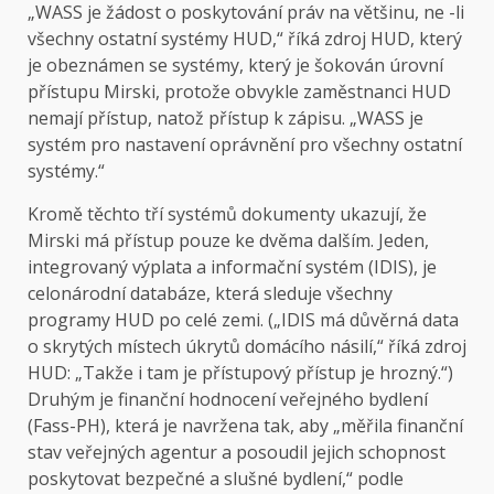
„WASS je žádost o poskytování práv na většinu, ne -li
všechny ostatní systémy HUD,“ říká zdroj HUD, který
je obeznámen se systémy, který je šokován úrovní
přístupu Mirski, protože obvykle zaměstnanci HUD
nemají přístup, natož přístup k zápisu. „WASS je
systém pro nastavení oprávnění pro všechny ostatní
systémy.“
Kromě těchto tří systémů dokumenty ukazují, že
Mirski má přístup pouze ke dvěma dalším. Jeden,
integrovaný výplata a informační systém (IDIS), je
celonárodní databáze, která sleduje všechny
programy HUD po celé zemi. („IDIS má důvěrná data
o skrytých místech úkrytů domácího násilí,“ říká zdroj
HUD: „Takže i tam je přístupový přístup je hrozný.“)
Druhým je finanční hodnocení veřejného bydlení
(Fass-PH), která je navržena tak, aby „měřila finanční
stav veřejných agentur a posoudil jejich schopnost
poskytovat bezpečné a slušné bydlení,“ podle