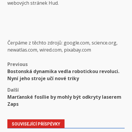
webových stránek Hud.
Čerpáme z těchto zdrojů: google.com, science.org,
newatlas.com, wired.com, pixabay.com
Post
Previous
Bostonská dynamika vedla robotickou revoluci.
navigation
Nyní jeho stroje učí nové triky
Další
Marťanské fosílie by mohly být odkryty laserem
Zaps
SOUVISEJÍCÍ PŘÍSPĚVKY