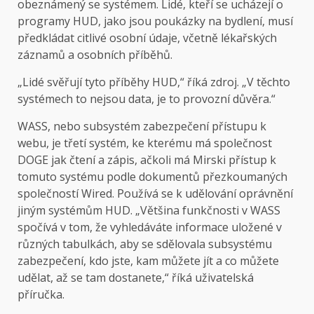
obeznámený se systémem. Lidé, kteří se ucházejí o
programy HUD, jako jsou poukázky na bydlení, musí
předkládat citlivé osobní údaje, včetně lékařských
záznamů a osobních příběhů.
„Lidé svěřují tyto příběhy HUD,“ říká zdroj. „V těchto
systémech to nejsou data, je to provozní důvěra.“
WASS, nebo subsystém zabezpečení přístupu k
webu, je třetí systém, ke kterému má společnost
DOGE jak čtení a zápis, ačkoli má Mirski přístup k
tomuto systému podle dokumentů přezkoumaných
společností Wired. Používá se k udělování oprávnění
jiným systémům HUD. „Většina funkčnosti v WASS
spočívá v tom, že vyhledáváte informace uložené v
různých tabulkách, aby se sdělovala subsystému
zabezpečení, kdo jste, kam můžete jít a co můžete
udělat, až se tam dostanete,“ říká uživatelská
příručka.