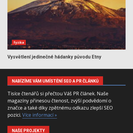
Fyzika
Vysvětlení jedinečné hádanky původu Etny
NABÍZÍME VÁM UMÍSTĚNÍ SEO A PR ČLÁNKŮ
Tisíce čtenářů si přečtou Váš PR článek. Naše
magazíny přinesou čtenost, zvýší podvědomí o
značce a také díky zpětnému odkazu zlepší SEO
pozici.
Více informací »
NAŠE PROJEKTY